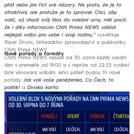
ptát nebo jim říct své názory. Ne proto, že je to
atraktivní, ale protože je to správné. Chci, aby
volič, až vhodí svůj hlas do volební urny, měl pocit,
že i díky informacím CNN Prima NEWS udělal
nejlepší volbu pro sebe i svoji rodinu,“
vysvětluje
Pavel Štrunc, šéfredaktor zpravodajství a publicistiky
CNN Prima NEWS.
Nové pořady a formáty
CNN Prima NEWS nasadí od 30. srpna každý všední
den v premiéře od 18:00 a v repríze od 22:25 vysílací
blok věnovaný volbám. Jeho páteří budou tři nové
pořady:
Jak volí vaše peněženka, Co Čech, to
politik!
a
Divoká karta
.