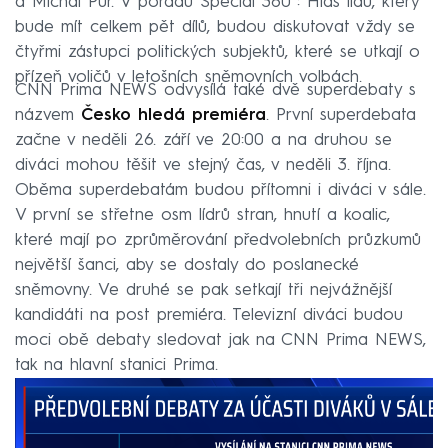
a Michal Půr. V pořadu Speciál 360°: Hlas lidu, který
bude mít celkem pět dílů, budou diskutovat vždy se
čtyřmi zástupci politických subjektů, které se utkají o
přízeň voličů v letošních sněmovních volbách.
CNN Prima NEWS odvysílá také dvě superdebaty s
názvem
Česko hledá premiéra
. První superdebata
začne v neděli 26. září ve 20:00 a na druhou se
diváci mohou těšit ve stejný čas, v neděli 3. října.
Oběma superdebatám budou přítomni i diváci v sále.
V první se střetne osm lídrů stran, hnutí a koalic,
které mají po zprůměrování předvolebních průzkumů
největší šanci, aby se dostaly do poslanecké
sněmovny. Ve druhé se pak setkají tři nejvážnější
kandidáti na post premiéra. Televizní diváci budou
moci obě debaty sledovat jak na CNN Prima NEWS,
tak na hlavní stanici Prima.