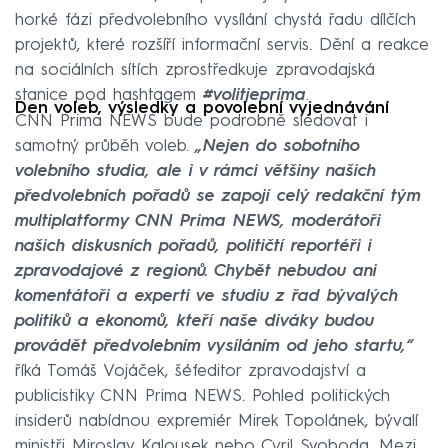
horké fázi předvolebního vysílání chystá řadu dílčích
projektů, které rozšíří informační servis. Dění a reakce
na sociálních sítích zprostředkuje zpravodajská
stanice pod hashtagem
#volitjeprima
.
Den voleb, výsledky a povolební vyjednávání
CNN Prima NEWS bude podrobně sledovat i
samotný průběh voleb.
„Nejen do sobotního
volebního studia, ale i v rámci většiny našich
předvolebních pořadů se zapojí celý redakční tým
multiplatformy CNN Prima NEWS, moderátoři
našich diskusních pořadů, političtí reportéři i
zpravodajové z regionů. Chybět nebudou ani
komentátoři a experti ve studiu z řad bývalých
politiků a ekonomů, kteří naše diváky budou
provádět předvolebním vysíláním od jeho startu,“
říká Tomáš Vojáček, šéfeditor zpravodajství a
publicistiky CNN Prima NEWS. Pohled politických
insiderů nabídnou expremiér Mirek Topolánek, bývalí
ministři Miroslav Kalousek nebo Cyril Svoboda. Mezi