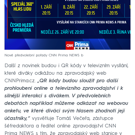
Nové předvolební pořady CNN Prima NEWS b
Další z novinek budou i QR kódy v televizním vysílání,
které diváky odkážou na zpravodajský web
CNNPrima.cz.
„QR kódy budou sloužit pro další
prohloubení online a televizního zpravodajství i k
silnější interakci s divákem. V předvolebních
debatách například můžeme odkázat na webovou
anketu, ve které diváci svým hlasem zhodnotí její
účastníky,“
vysvětluje Tomáš Večeřa, zástupce
šéfredaktora a ředitel online zpravodajství CNN
Prima NEWS s tím, že zpravodajský web stanice v