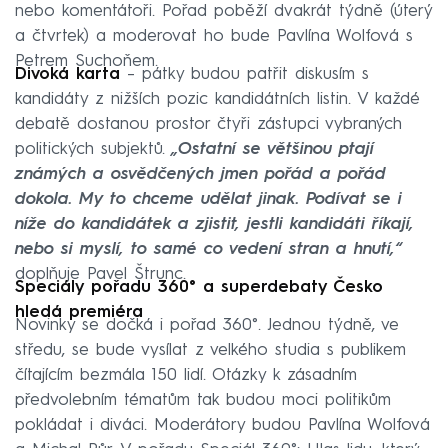
nebo komentátoři. Pořad poběží dvakrát týdně (úterý
a čtvrtek) a moderovat ho bude Pavlína Wolfová s
Petrem Suchoňem.
Divoká karta
– pátky budou patřit diskusím s
kandidáty z nižších pozic kandidátních listin. V každé
debatě dostanou prostor čtyři zástupci vybraných
politických subjektů.
„Ostatní se většinou ptají
známých a osvědčených jmen pořád a pořád
dokola. My to chceme udělat jinak. Podívat se i
níže do kandidátek a zjistit, jestli kandidáti říkají,
nebo si myslí, to samé co vedení stran a hnutí,“
doplňuje Pavel Štrunc.
Speciály pořadu 360° a superdebaty Česko
hledá premiéra
Novinky se dočká i pořad 360°. Jednou týdně, ve
středu, se bude vysílat z velkého studia s publikem
čítajícím bezmála 150 lidí. Otázky k zásadním
předvolebním tématům tak budou moci politikům
pokládat i diváci. Moderátory budou Pavlína Wolfová