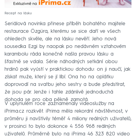
Recept na lásku
Seriálová novinka přinese příběh bohatého majitele
restaurace Özgüra, kterému se sice daří ve všech
ohledech skvěle, ale na lásku nevěří. Jeho nová
sousedka Ezgi by naopak po nedávném vztahovém
karambolu ráda konečně našla pravou lásku a
šťastně se vdala. Série náhodných setkání obou
hrdinů pak vyústí v praktickou dohodu: on ji naučí, jak
získat muže, který se jí líbí. Ona ho na oplátku
doprovodí na svatbu jeho sestry a bude předstírat,
že jsou pár. Jenže i tahle zdánlivě jednoduchá
dohoda se pro oba pěkně zamotá.
V uplynulém roce zaznamenaly videoslužby na
iPrima.cz rozkvět. iPrima měla rekordní návštěvnost, v
průměru ji navštívily téměř 4 miliony reálných uživatelů,
v prosinci to bylo dokonce 4 556 968 reálných
uživatelů. Průměrně bylo na iPrima 46 323 820 video