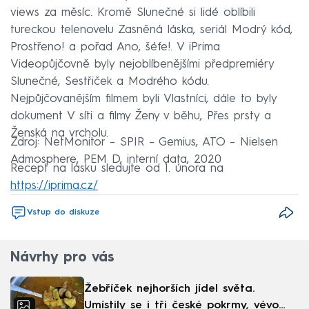
views za měsíc. Kromě Slunečné si lidé oblíbili
tureckou telenovelu Zasněná láska, seriál Modrý kód,
Prostřeno! a pořad Ano, šéfe!. V iPrima
Videopůjčovně byly nejoblíbenějšími předpremiéry
Slunečné, Sestřiček a Modrého kódu.
Nejpůjčovanějším filmem byli Vlastníci, dále to byly
dokument V síti a filmy Ženy v běhu, Přes prsty a
Ženská na vrcholu.
Zdroj: NetMonitor – SPIR – Gemius, ATO – Nielsen
Admosphere, PEM D, interní data, 2020
Recept na lásku sledujte od 1. února na
https://iprima.cz/
Vstup do diskuze
Návrhy pro vás
Žebříček nejhorších jídel světa.
Umístily se i tři české pokrmy, vévodí