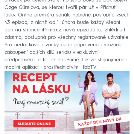
divaček po celém světě. Po jeho boku se pak objeví
Özge Gürelová, se kterou tvořil pár už v Příchuti
lásky. Online premiéra seriálu nabídne postupně všech
43 epizod, z nichž od 1. února bude každý všední
den na stránce iPrima.cz nová epizoda ke zhlédnutí
zdarma, dostupná pro všechny registrované uživatele.
Pro nedočkavé divačky bude připravena i možnost
zakoupení dalších dílů seriálu v exkluzivní
předpremiéře, a to jak na iPrimě, tak ve stejnojmenné
mobilní aplikaci i prostřednictvím HbbTV.