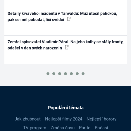
Detaily krvavého incidentu v Tanvaldu: Muž útočil paličkou,
pak se měl pobodat, líčí svědci
Zemřel spisovatel Vladimír Páral. Na jeho knihy se stály fronty,
odešel v den svých narozenin
Populární témata
Jak zhubnout
Nejlepší filmy 2024
Nejlepší horory
TV program
Změna času
Partie
Počasí