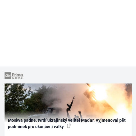
Moskva padne, tvrdí ukrajinský velitel Maďar. Vyjmenoval pět
podmínek pro ukončení války