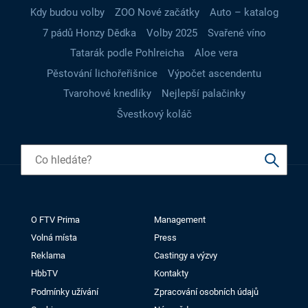
Kdy budou volby
ZOO Nové začátky
Auto – katalog
7 pádů Honzy Dědka
Volby 2025
Svařené víno
Tatarák podle Pohlreicha
Aloe vera
Pěstování lichořeřišnice
Výpočet ascendentu
Tvarohové knedlíky
Nejlepší palačinky
Švestkový koláč
O FTV Prima
Management
Volná místa
Press
Reklama
Castingy a výzvy
HbbTV
Kontakty
Podmínky užívání
Zpracování osobních údajů