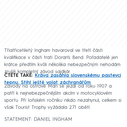
Třiatřicetiletý Ingham havaroval ve třetí části
kvalifikace v části trati Doran's Bend. Pořadatelé jen
krátce předtím kvůli několika nebezpečným nehodám
zrušili kompletní závod sajdkár.
ČTĚTE TAKÉ:
Kráva zasáhla slovenskému pastevci
tepnu. Stihl ještě volat záchranářům
Závody na ostrově Man se jezdí od roku 1907 a
patří k nejnebezpečnějším akcím v motocyklovém
sportu. Při loňském ročníku nikdo nezahynul, celkem si
však Tourist Trophy vyžádala 271 obětí.
STATEMENT: DANIEL INGHAM