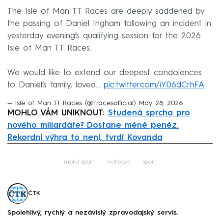
The Isle of Man TT Races are deeply saddened by
the passing of Daniel Ingham following an incident in
yesterday evening’s qualifying session for the 2026
Isle of Man TT Races.
We would like to extend our deepest condolences
to Daniel’s family, loved…
pic.twitter.com/iY06dCrhFA
— Isle of Man TT Races (@ttracesofficial)
May 28, 2026
MOHLO VÁM UNIKNOUT:
Studená sprcha pro
nového miliardáře? Dostane méně peněz.
Rekordní výhra to není, tvrdí Kovanda
Failed to fetch
motorsport
motocykl
sport
ČTK
Spolehlivý, rychlý a nezávislý zpravodajský servis.