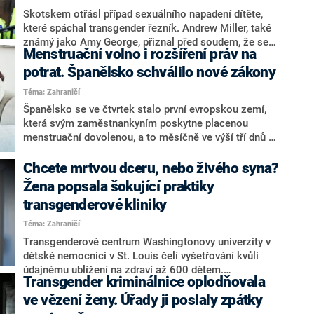
Skotskem otřásl případ sexuálního napadení dítěte,
které spáchal transgender řezník. Andrew Miller, také
známý jako Amy George, přiznal před soudem, že se
Menstruační volno i rozšíření práv na
vydával za ženu, když v únoru nalákal malou školačku
do svého vozidla. Holčičku pak držel v zajetí ve svém
potrat. Španělsko schválilo nové zákony
domě, kde ji opakovaně sexuálně zneužíval. Při
Téma: Zahraničí
zadržení policií měl na sobě dámské spodní prádlo a
Španělsko se ve čtvrtek stalo první evropskou zemí,
silikonová prsa. Na případ upozornil web Sky News.
která svým zaměstnankyním poskytne placenou
menstruační dovolenou, a to měsíčně ve výší tří dnů s
možností prodloužení až na pět. Je určena ženám,
které při menstruaci trpí silnými bolestmi. Španělská
Chcete mrtvou dceru, nebo živého syna?
vláda zároveň přijala řadu zákonů, které rozšiřují práva
Žena popsala šokující praktiky
na potrat a práva transsexuálů.
transgenderové kliniky
Téma: Zahraničí
Transgenderové centrum Washingtonovy univerzity v
dětské nemocnici v St. Louis čelí vyšetřování kvůli
údajnému ublížení na zdraví až 600 dětem.
Transgender kriminálnice oplodňovala
Nemocnice měla provádět operace, které nezletilým
pacientům způsobily trvalé tělesné potíže. Na rodiče
ve vězení ženy. Úřady ji poslaly zpátky
prý navíc vyvíjela nátlak, aby se zákroky souhlasili.