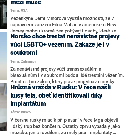
mezi muže
Bývalá pracovnice kliniky Jamie Reedová zveřejnila
Téma: USA
mrazivá svědectví popisující morálně i lékařsky
pochybné postupy zařízení. Nemocniční personál však
Vězenkyně Demi Minorová využila možnosti, že v
jakákoliv obvinění odmítá.
nápravném zařízení Edna Mahan v americkém New
Jersey mohou kromě žen pobývat i osoby, které se
Norsko chce trestat nenávistné projevy
jako ženy identifikují. Minorová se cítí být příslušníci
něžného pohlaví, třebaže je biologicky stále mužem. V
vůči LGBTQ+ vězením. Zakáže je i v
ženské věznici navíc oplodnila dvě spoluvězeňkyně,
soukromí
úřady ji proto poslaly zpátky mezi muže.
Téma: Zahraničí
Za nenávistné projevy vůči transsexuálům a
bisexuálnům i v soukromí budou lidé trestáni vězením.
Počítá s tím zákon, který právě projednává norský
Hrůzná vražda v Rusku: V řece našli
parlament. Novela by zakazovala diskriminaci na
základě pohlaví či genderové identity. Její součástí by
kusy těla, oběť identifikovali díky
také byly přísnější tresty pro obviněné z násilných
implantátům
trestních činů motivovaných genderovou identitou
Téma: Rusko
nebo sexuální orientací.
V červnu ruský mladík při plavaní v řece Mga objevil
lidský trup bez končetin. Ostatky zprvu vypadaly jako
mužské, jen s rozdílem, že měly prsní implantáty.
Právě díky nim se ruským policistům podařilo zjistit