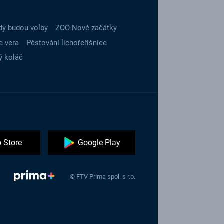
dy budou volby
ZOO Nové začátky
e vera
Pěstování lichořeřišnice
ý koláč
 Store
Google Play
© FTV Prima spol. s r.o.