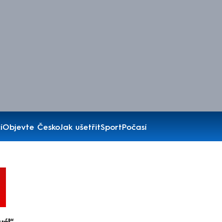
í
Objevte Česko
Jak ušetřit
Sport
Počasí