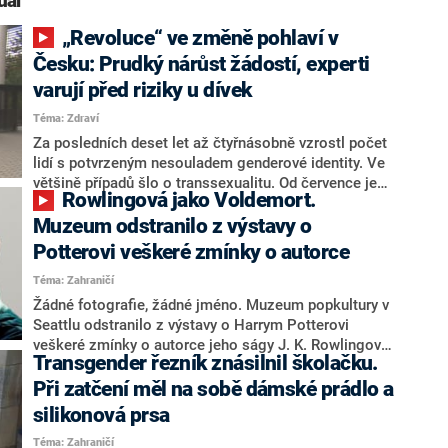
uál“
„Revoluce“ ve změně pohlaví v
Česku: Prudký nárůst žádostí, experti
varují před riziky u dívek
Téma: Zdraví
Za posledních deset let až čtyřnásobně vzrostl počet
lidí s potvrzeným nesouladem genderové identity. Ve
většině případů šlo o transsexualitu. Od července je
Rowlingová jako Voldemort.
pro úřední změnu pohlaví jedinou podmínkou
potvrzení této diagnózy sexuologem. Dříve bylo nutné
Muzeum odstranilo z výstavy o
podstoupit hormonální léčbu a operaci. Povinnost
Potterovi veškeré zmínky o autorce
zrušil Ústavní soud. Někteří odborníci ale upozorňují,
Téma: Zahraničí
že tento postup je příliš zjednodušený.
Žádné fotografie, žádné jméno. Muzeum popkultury v
Seattlu odstranilo z výstavy o Harrym Potterovi
veškeré zmínky o autorce jeho ságy J. K. Rowlingové.
Transgender řezník znásilnil školačku.
Prý je transfobní a navíc „příliš hlasitá“. Kurátor
výstavy ji následně přirovnal k Pánovi zla z jejích
Při zatčení měl na sobě dámské prádlo a
vlastních knih.
silikonová prsa
Téma: Zahraničí