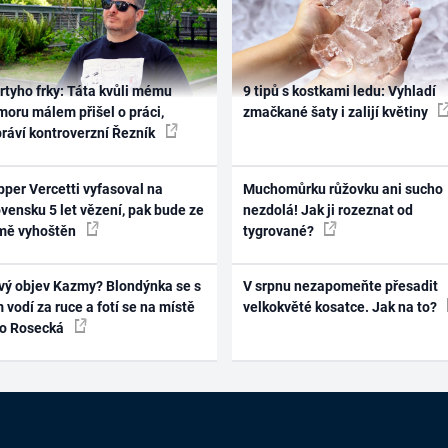
rtyho frky: Táta kvůli mému
9 tipů s kostkami ledu: Vyhladí
oru málem přišel o práci,
zmačkané šaty i zalijí květiny
práví kontroverzní Řezník
per Vercetti vyfasoval na
Muchomůrku růžovku ani sucho
vensku 5 let vězení, pak bude ze
nezdolá! Jak ji rozeznat od
mě vyhoštěn
tygrované?
vý objev Kazmy? Blondýnka se s
V srpnu nezapomeňte přesadit
 vodí za ruce a fotí se na místě
velkokvěté kosatce. Jak na to?
ko Rosecká