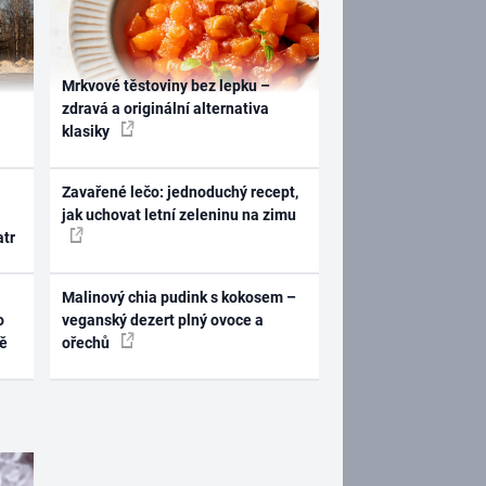
Mrkvové těstoviny bez lepku –
zdravá a originální alternativa
klasiky
Zavařené lečo: jednoduchý recept,
jak uchovat letní zeleninu na zimu
atr
Malinový chia pudink s kokosem –
o
veganský dezert plný ovoce a
ně
ořechů