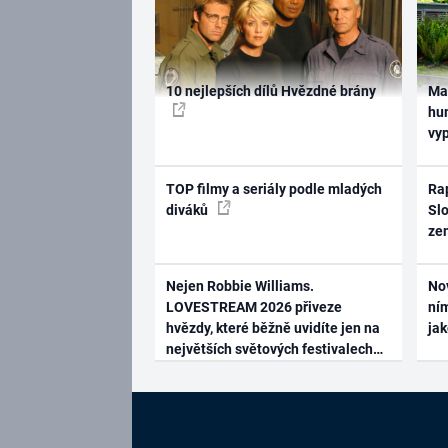
10 nejlepších dílů Hvězdné brány
Ma
hum
vy
TOP filmy a seriály podle mladých
Rap
diváků
Slo
ze
Nejen Robbie Williams.
No
LOVESTREAM 2026 přiveze
ním
hvězdy, které běžně uvidíte jen na
ja
největších světových festivalech