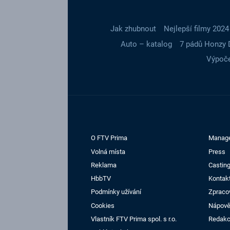
Jak zhubnout
Nejlepší filmy 2024
Auto – katalog
7 pádů Honzy 
Výpoče
O FTV Prima
Manag
Volná místa
Press
Reklama
Casting
HbbTV
Kontak
Podmínky užívání
Zpraco
Cookies
Nápov
Vlastník FTV Prima spol. s r.o.
Redak