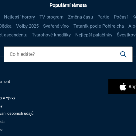
Populární témata
Nejlepší horory
TV program
Změna času
Partie
Počasí
K
Dědka
Volby 2025
Svařené víno
Tatarák podle Pohlreicha
Alo
t ascendentu
Tvarohové knedlíky
Nejlepší palačinky
Švestkov
ement
App
y a výzvy
ty
vání osobních údajů
ěda
ce