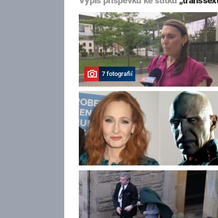
Výpis příspěvků ke štítku
„transsex
7 fotografií