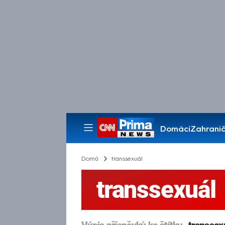
Domácí
Zahranič
Pořady
Domů
transsexuál
transsexuál