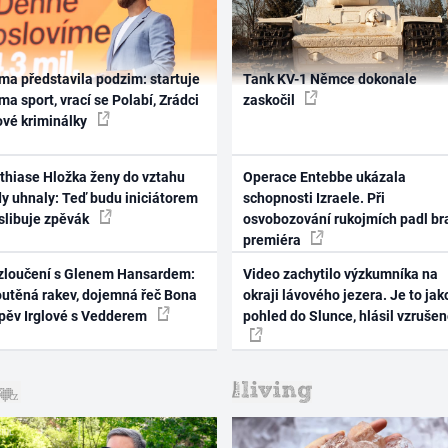
ma představila podzim: startuje
Tank KV-1 Němce dokonale
ma sport, vrací se Polabí, Zrádci
zaskočil
ové kriminálky
thiase Hložka ženy do vztahu
Operace Entebbe ukázala
dy uhnaly: Teď budu iniciátorem
schopnosti Izraele. Při
 slibuje zpěvák
osvobozování rukojmích padl br
premiéra
zloučení s Glenem Hansardem:
Video zachytilo výzkumníka na
outěná rakev, dojemná řeč Bona
okraji lávového jezera. Je to jak
zpěv Irglové s Vedderem
pohled do Slunce, hlásil vzruše