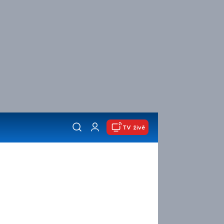
TV živě