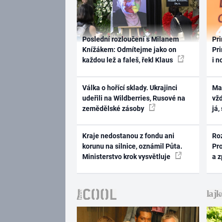
Poslední rozloučení s Milanem
Pri
Knížákem: Odmítejme jako on
Pri
každou lež a faleš, řekl Klaus
i n
Válka o hořící sklady. Ukrajinci
Ma
udeřili na Wildberries, Rusové na
vž
zemědělské zásoby
já,
Kraje nedostanou z fondu ani
Ro
korunu na silnice, oznámil Půta.
Pr
Ministerstvo krok vysvětluje
a 