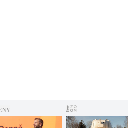
totožnost oběti. Jednalo se o transsexuálního
pornoherce známého jako Tamara.