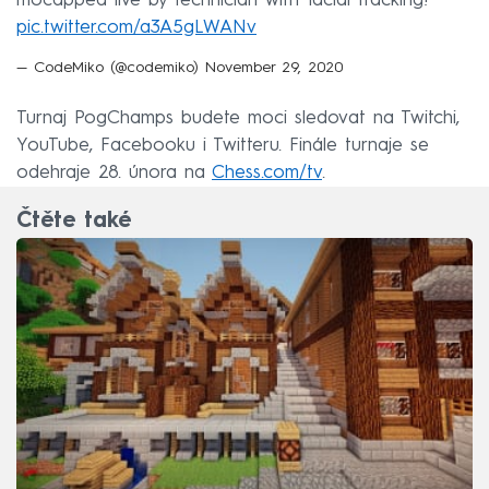
mocapped live by technician with facial tracking!
pic.twitter.com/a3A5gLWANv
— CodeMiko (@codemiko)
November 29, 2020
Turnaj PogChamps budete moci sledovat na Twitchi,
YouTube, Facebooku i Twitteru. Finále turnaje se
odehraje 28. února na
Chess.com/tv
.
Čtěte také