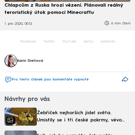
Chlapcům z Ruska hrozí vězení. Plánovali reálný
teroristický útok pomocí Minecraftu
6 min čtení
1. pro 2020, 00:12
Facebook
Twitter
YouTube
šachy
celebrita
Karin Dietiová
Pro tento článek jsou komentáře vypnuté
Návrhy pro vás
Žebříček nejhorších jídel světa.
Umístily se i tři české pokrmy, vévodí
skandinávská kuchyně