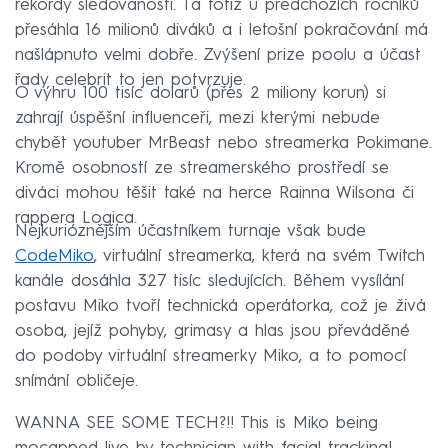
rekordy sledovanosti. Ta totiž u předchozích ročníků
přesáhla 16 milionů diváků a i letošní pokračování má
našlápnuto velmi dobře. Zvýšení prize poolu a účast
řady celebrit to jen potvrzuje.
O výhru 100 tisíc dolarů (přes 2 miliony korun) si
zahrají úspěšní influenceři, mezi kterými nebude
chybět youtuber MrBeast nebo streamerka Pokimane.
Kromě osobností ze streamerského prostředí se
diváci mohou těšit také na herce Rainna Wilsona či
rappera Logica.
Nejkurióznějším účastníkem turnaje však bude
CodeMiko
, virtuální streamerka, která na svém Twitch
kanále dosáhla 327 tisíc sledujících. Během vysílání
postavu Miko tvoří technická operátorka, což je živá
osoba, jejíž pohyby, grimasy a hlas jsou převáděné
do podoby virtuální streamerky Miko, a to pomocí
snímání obličeje.
WANNA SEE SOME TECH?!! This is Miko being