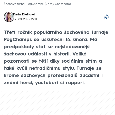
Šachový turnaj PogChamps
Zdroj: Chess.com
Karin Dietiová
13. led 2021, 22:00
Třetí ročník populárního šachového turnaje
PogChamps se uskuteční 14. února. Má
předpoklady stát se nejsledovanější
šachovou událostí v historii. Veliké
pozornosti se těší díky sociálním sítím a
také kvůli netradičnímu stylu. Turnaje se
kromě šachových profesionálů zúčastní i
známí herci, youtubeři či rappeři.