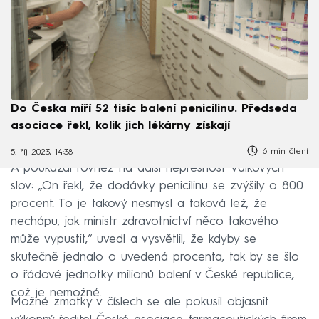
Do Česka míří 52 tisíc balení penicilinu. Předseda
asociace řekl, kolik jich lékárny získají
6 min čtení
5. říj 2023, 14:38
A poukázal rovněž na další nepřesnost Válkových
slov: „On řekl, že dodávky penicilinu se zvýšily o 800
procent. To je takový nesmysl a taková lež, že
nechápu, jak ministr zdravotnictví něco takového
může vypustit,“ uvedl a vysvětlil, že kdyby se
skutečně jednalo o uvedená procenta, tak by se šlo
o řádové jednotky milionů balení v České republice,
což je nemožné.
Možné zmatky v číslech se ale pokusil objasnit