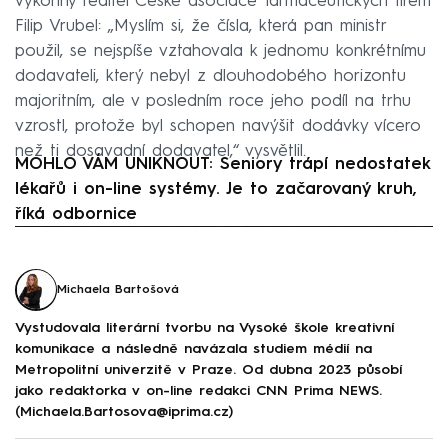
výkonný ředitel České asociace farmaceutických firem
Filip Vrubel: „Myslím si, že čísla, která pan ministr
použil, se nejspíše vztahovala k jednomu konkrétnímu
dodavateli, který nebyl z dlouhodobého horizontu
majoritním, ale v posledním roce jeho podíl na trhu
vzrostl, protože byl schopen navýšit dodávky vícero
než ti dosavadní dodavatel,“ vysvětlil.
MOHLO VÁM UNIKNOUT: Seniory trápí nedostatek
lékařů i on-line systémy. Je to začarovaný kruh,
říká odbornice
Failed to fetch
Michaela Bartošová
Vystudovala literární tvorbu na Vysoké škole kreativní
komunikace a následně navázala studiem médií na
Metropolitní univerzitě v Praze. Od dubna 2023 působí
jako redaktorka v on-line redakci CNN Prima NEWS.
(Michaela.Bartosova@iprima.cz)