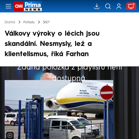
Domů
Pořady
360°
Válkovy výroky o lécích jsou
skandální. Nesmysly, lež a
klientelismus, říká Farhan
Žádná položka z playlistu není
Výběr redakce
dostupná.