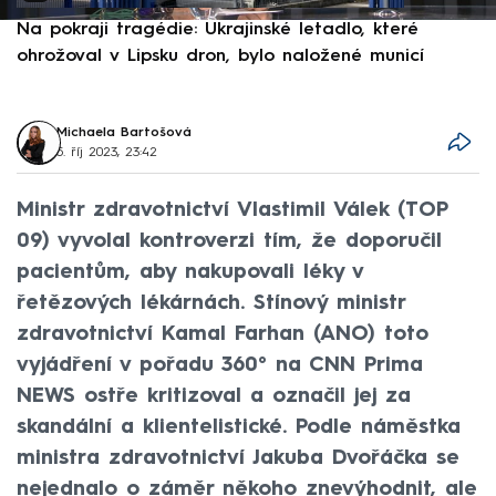
Na pokraji tragédie: Ukrajinské letadlo, které
P
ohrožoval v Lipsku dron, bylo naložené municí
e
Michaela Bartošová
5. říj 2023, 23:42
Ministr zdravotnictví Vlastimil Válek (TOP
09) vyvolal kontroverzi tím, že doporučil
pacientům, aby nakupovali léky v
řetězových lékárnách. Stínový ministr
zdravotnictví Kamal Farhan (ANO) toto
vyjádření v pořadu 360° na CNN Prima
NEWS ostře kritizoval a označil jej za
skandální a klientelistické. Podle náměstka
ministra zdravotnictví Jakuba Dvořáčka se
nejednalo o záměr někoho znevýhodnit, ale