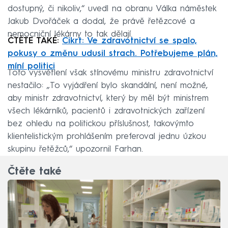
dostupný, či nikoliv,“ uvedl na obranu Válka náměstek
Jakub Dvořáček a dodal, že právě řetězcové a
nemocniční lékárny to tak dělají.
ČTĚTE TAKÉ:
Cikrt: Ve zdravotnictví se spalo,
pokusy o změnu udusil strach. Potřebujeme plán,
míní politici
Toto vysvětlení však stínovému ministru zdravotnictví
nestačilo: „To vyjádření bylo skandální, není možné,
aby ministr zdravotnictví, který by měl být ministrem
všech lékárníků, pacientů i zdravotnických zařízení
bez ohledu na politickou příslušnost, takovýmto
klientelistickým prohlášením preferoval jednu úzkou
skupinu řetěžců,“ upozornil Farhan.
Čtěte také