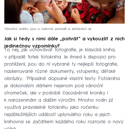
Vánoční svátky jsou o rodinné pohodě a setkávání se
Jak si tedy s nimi dále „pohrát“ a vykouzlit z nich
jedinečnou vzpomínku?
To nej, jak uchovávat fotografie, je klasická kniha,
v případě fotek fotokniha. Je ihned k dispozici pro
prohlížení, jsou do ní vybrané ty nejlepší fotografie,
naskenované různé dokumenty, vstupenky, dětské
obrázky... Případně dopsané vlastní texty. Fotokniha
je dokonalým dárkem nejenom pod vánoční
stromeček, ale v podobě časosběrné kroniky i
k narozeninám a dalším výročím. Mnoho rodin již
využívá pravidelně fotoknihu jako ročenku
nejdůležitějších událostí uplynulého roku a jejich
knihovna se začátkem každého roku rozroste o nový