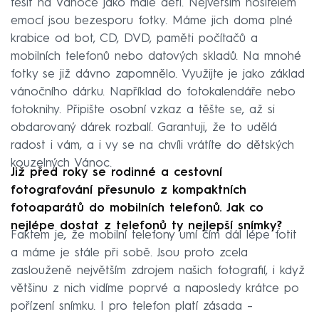
těšit na Vánoce jako malé děti. Největším nositelem
emocí jsou bezesporu fotky. Máme jich doma plné
krabice od bot, CD, DVD, paměti počítačů a
mobilních telefonů nebo datových skladů. Na mnohé
fotky se již dávno zapomnělo. Využijte je jako základ
vánočního dárku. Například do fotokalendáře nebo
fotoknihy. Připište osobní vzkaz a těšte se, až si
obdarovaný dárek rozbalí. Garantuji, že to udělá
radost i vám, a i vy se na chvíli vrátíte do dětských
kouzelných Vánoc.
Již před roky se rodinné a cestovní
fotografování přesunulo z kompaktních
fotoaparátů do mobilních telefonů. Jak co
nejlépe dostat z telefonů ty nejlepší snímky?
Faktem je, že mobilní telefony umí čím dál lépe fotit
a máme je stále při sobě. Jsou proto zcela
zaslouženě největším zdrojem našich fotografií, i když
většinu z nich vidíme poprvé a naposledy krátce po
pořízení snímku. I pro telefon platí zásada –