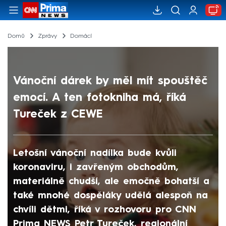
Domů
Zprávy
Domácí
Vánoční dárek by měl mít spouštěč
emocí. A ten fotokniha má, říká
Tureček z CEWE
Letošní vánoční nadílka bude kvůli
koronaviru, i zavřeným obchodům,
materiálně chudší, ale emočně bohatší a
také mnohé dospěláky udělá alespoň na
chvíli dětmi, říká v rozhovoru pro CNN
Prima NEWS Petr Tureček, regionální