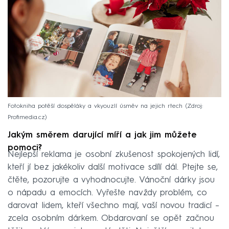
Fotokniha potěší dospěláky a vkyouzlí úsměv na jejich rtech
Zdroj:
Profimedia.cz
Jakým směrem darující míří a jak jim můžete
pomoci?
Nejlepší reklama je osobní zkušenost spokojených lidí,
kteří jí bez jakékoliv další motivace sdílí dál. Ptejte se,
čtěte, pozorujte a vyhodnocujte. Vánoční dárky jsou
o nápadu a emocích. Vyřešte navždy problém, co
darovat lidem, kteří všechno mají, vaší novou tradicí –
zcela osobním dárkem. Obdarovaní se opět začnou