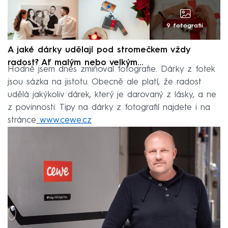
9 fotografií
A jaké dárky udělají pod stromečkem vždy
radost? Ať malým nebo velkým…
Hodně jsem dnes zmiňoval fotografie. Dárky z fotek
jsou sázka na jistotu. Obecně ale platí, že radost
udělá jakýkoliv dárek, který je darovaný z lásky, a ne
z povinnosti. Tipy na dárky z fotografií najdete i na
stránce
www.cewe.cz