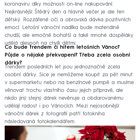
koronaviru díky možnosti on-line nakupování.
Nejkrásnější Štědrý den a hlavně večer je ale ten
dětský. Rozzářené oči a obrovská dávka pozitivních
emocí. Letošní vánoční nadílka bude materiálně
chudší, ale emočně bohatší a také mnohé dospěláky
udělá alespoň na chvíli dětmi.
Co bude trendem či hitem letošních Vánoc?
Půjde o nějaké překvapení? Třeba zcela osobní
dárky?
Trendem posledních let jsou jednoznačně zcela
osobní dárky. Sice je nemůžeme koupit za pět minut
v supermarketu nebo na benzínové pumpě a musíme
věnovat trochu vlastního času jejich přípravě, ale
nikdo jiný stejný dárek nevěnuje a obdarovanému
udělají radost i po Vánocích. Mezi nejosobnější
vánoční dárek z fotografií patří fotokniha
následovaná fotokalendářem.