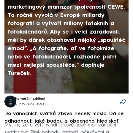
marketingový manažer společnosti CEWE.
Ta ročně vyvolá v Evropě miliardy
fotografií a vytvoří miliony fotoknih a
fotokalendářů. Aby se i velcí zaradovali,
měl by dárek obsahovat nějaký „spouštěč
emocí“. „A fotografie, ať ve fotoknize
nebo ve fotokalendáři, rozhodně patří
mezi nejlepší spouštěče,“ doplňuje
Tureček.
Komerční sdělení
4. pro 2020, 08:50
Do vánočních svátků zbývá necelý měsíc. Dá se
odhadnout, jaké budou z obecného hlediska?
Myslím, že u většiny lidí takové, jaké mají vánoční
svátky být. Plné pohody, radosti, očekávání a