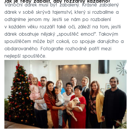
Jak je tedy zabalit, aby rozzářily každého?
Vánoční dárek musí být zabalený. Krásně zabalený
dárek v sobě skrývá tajemství, který si rozbalíme a
odtajníme jenom my. Jestli se nám po rozbalení
v každém věku rozzáří také oči, záleží na tom, jestli
dárek obsahuje nějaký „spouštěč emocí“. Takovým
spouštěčem může být cokoli, co spojuje darujícího a
obdarovaného. Fotografie rozhodně patří mezi
nejlepší spouštěče.