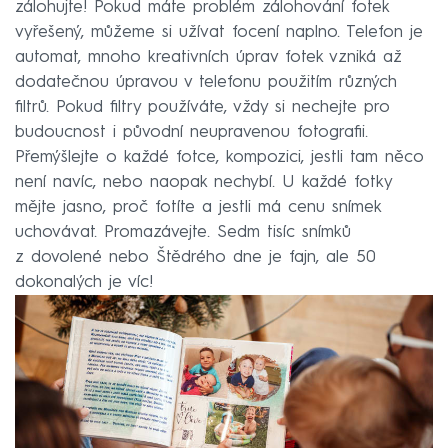
zálohujte! Pokud máte problém zálohování fotek
vyřešený, můžeme si užívat focení naplno. Telefon je
automat, mnoho kreativních úprav fotek vzniká až
dodatečnou úpravou v telefonu použitím různých
filtrů. Pokud filtry používáte, vždy si nechejte pro
budoucnost i původní neupravenou fotografii.
Přemýšlejte o každé fotce, kompozici, jestli tam něco
není navíc, nebo naopak nechybí. U každé fotky
mějte jasno, proč fotíte a jestli má cenu snímek
uchovávat. Promazávejte. Sedm tisíc snímků
z dovolené nebo Štědrého dne je fajn, ale 50
dokonalých je víc!