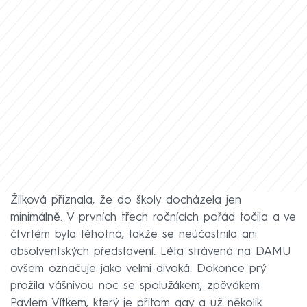
Žilková přiznala, že do školy docházela jen
minimálně. V prvních třech ročnících pořád točila a ve
čtvrtém byla těhotná, takže se neúčastnila ani
absolventských představení. Léta strávená na DAMU
ovšem označuje jako velmi divoká. Dokonce prý
prožila vášnivou noc se spolužákem, zpěvákem
Pavlem Vítkem, který je přitom gay a už několik