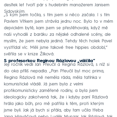
desítek let tvoří pár s hudebním manažerem Janisem
Sidovským.
„S kým jsem točila, s tím jsem si něco začala. I s tím
Pavlem Vítkem jsem strávila jednu noc. Bylo to v mém
dejvickém bytě, kam jsem se přestěhovala, když mě
naši vyhodili z baráku za nějaké odhalené scény, ale
myslím, že jsem nebyla jediná. Tehdy těch holek Pavel
vystřídal víc. Měli jsme takové free hippies období,“
svěřila se v knize Žilková.
S profesorkou Reginou Rázlovou „válčila“
Její ročník vedli Jan Přeučil a Regina Rázlová, s níž si
do oka příliš nepadla. „Pan Přeučil byl moc prima,
Regina Rázlová mě neměla ráda, měla tatínka v
komunistické vládě. Já jsem byla z velmi
protikomunisticky zaměřené rodiny, a byla jsem
ideologicky zakotvená tak, že i kdyby paní Rázlová
hrála jako bůh, pro mě patřila k těm, proti kterým
jsme byli. Jak já bych si přála, aby tam učila třeba
Jana Hlaváčová nebo Luděk Munzar. Jak Rázlová, tak