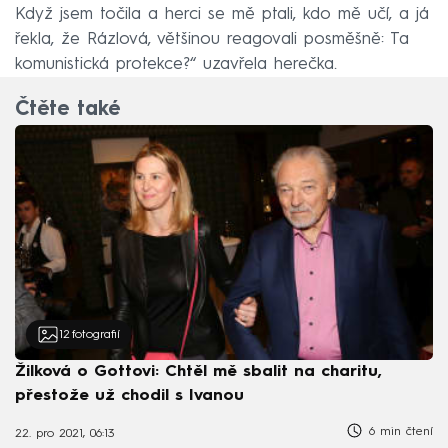
Když jsem točila a herci se mě ptali, kdo mě učí, a já
řekla, že Rázlová, většinou reagovali posměšně: Ta
komunistická protekce?“ uzavřela herečka.
Čtěte také
12
fotografií
Žilková o Gottovi: Chtěl mě sbalit na charitu,
přestože už chodil s Ivanou
6 min čtení
22. pro 2021, 06:13