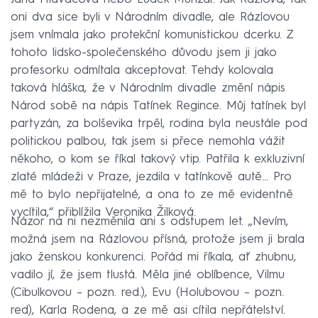
oni dva sice byli v Národním divadle, ale Rázlovou
jsem vnímala jako protekční komunistickou dcerku. Z
tohoto lidsko-společenského důvodu jsem ji jako
profesorku odmítala akceptovat. Tehdy kolovala
taková hláška, že v Národním divadle změní nápis
Národ sobě na nápis Tatínek Regince. Můj tatínek byl
partyzán, za bolševika trpěl, rodina byla neustále pod
politickou palbou, tak jsem si přece nemohla vážit
někoho, o kom se říkal takový vtip. Patřila k exkluzivní
zlaté mládeži v Praze, jezdila v tatínkově autě... Pro
mě to bylo nepřijatelné, a ona to ze mě evidentně
vycítila,“ přiblížila Veronika Žilková.
Názor na ni nezměnila ani s odstupem let. „Nevím,
možná jsem na Rázlovou přísná, protože jsem ji brala
jako ženskou konkurenci. Pořád mi říkala, ať zhubnu,
vadilo jí, že jsem tlustá. Měla jiné oblíbence, Vilmu
(Cibulkovou – pozn. red.), Evu (Holubovou – pozn.
red), Karla Rodena, a ze mě asi cítila nepřátelství.