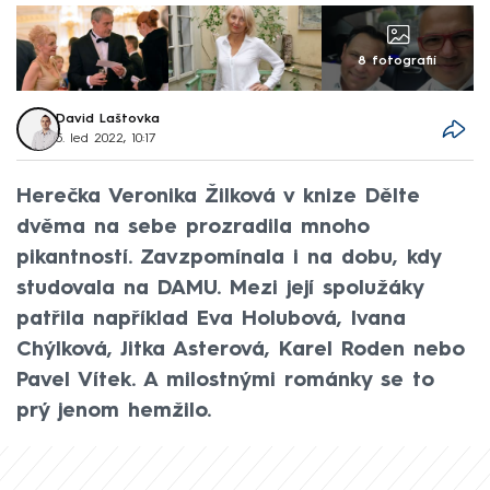
8 fotografií
David Laštovka
5. led 2022, 10:17
Herečka Veronika Žilková v knize Dělte
dvěma na sebe prozradila mnoho
pikantností. Zavzpomínala i na dobu, kdy
studovala na DAMU. Mezi její spolužáky
patřila například Eva Holubová, Ivana
Chýlková, Jitka Asterová, Karel Roden nebo
Pavel Vítek. A milostnými románky se to
prý jenom hemžilo.