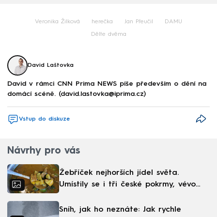
Veronika Žilková
herečka
Jan Přeučil
DAMU
Dělte dvěma
David Laštovka
David v rámci CNN Prima NEWS píše především o dění na
domácí scéně. (david.lastovka@iprima.cz)
Vstup do diskuze
Návrhy pro vás
Žebříček nejhorších jídel světa.
Umístily se i tři české pokrmy, vévodí
skandinávská kuchyně
Sníh, jak ho neznáte: Jak rychle