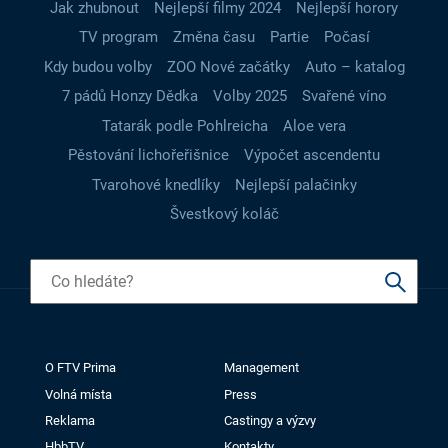
Jak zhubnout
Nejlepší filmy 2024
Nejlepší horory
TV program
Změna času
Partie
Počasí
Kdy budou volby
ZOO Nové začátky
Auto – katalog
7 pádů Honzy Dědka
Volby 2025
Svařené víno
Tatarák podle Pohlreicha
Aloe vera
Pěstování lichořeřišnice
Výpočet ascendentu
Tvarohové knedlíky
Nejlepší palačinky
Švestkový koláč
O FTV Prima
Management
Volná místa
Press
Reklama
Castingy a výzvy
HbbTV
Kontakty