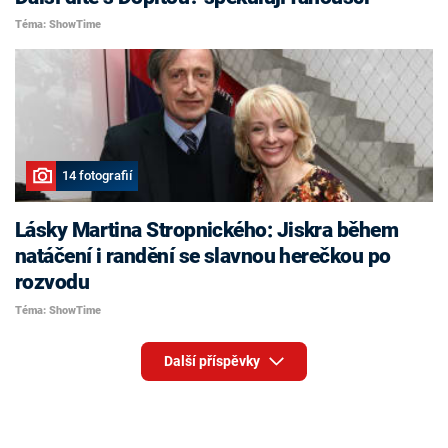
Téma: ShowTime
14 fotografií
Lásky Martina Stropnického: Jiskra během
natáčení i randění se slavnou herečkou po
rozvodu
Téma: ShowTime
Další příspěvky