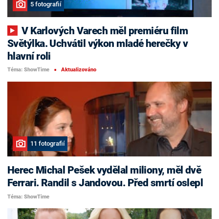
5 fotografií
V Karlových Varech měl premiéru film
Světýlka. Uchvátil výkon mladé herečky v
hlavní roli
Téma: ShowTime
Aktualizováno
■
11 fotografií
Herec Michal Pešek vydělal miliony, měl dvě
Ferrari. Randil s Jandovou. Před smrtí oslepl
Téma: ShowTime