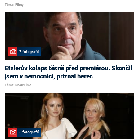
Téma: Filmy
7 fotografií
Etzlerův kolaps těsně před premiérou. Skončil
jsem v nemocnici, přiznal herec
Téma: ShowTime
6 fotografií