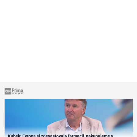
Kubek: Evropa si zdevastovala farmacii, nakupujeme v