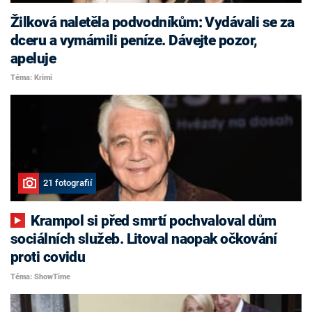
Žilková naletěla podvodníkům: Vydávali se za
dceru a vymámili peníze. Dávejte pozor,
apeluje
Téma: Krimi
21 fotografií
Krampol si před smrtí pochvaloval dům
sociálních služeb. Litoval naopak očkování
proti covidu
Téma: ShowTime