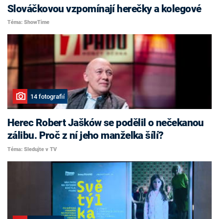
Slováčkovou vzpomínají herečky a kolegové
Téma: ShowTime
14 fotografií
Herec Robert Jašków se podělil o nečekanou
zálibu. Proč z ní jeho manželka šílí?
Téma: Sledujte v TV