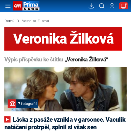
Domů
Veronika Žilková
Veronika Žilková
Výpis příspěvků ke štítku
„Veronika Žilková“
7 fotografií
Láska z pasáže vznikla v garsonce. Vaculík
natáčení protrpěl, splnil si však sen