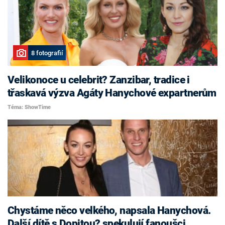
8 fotografií
Velikonoce u celebrit? Zanzibar, tradice i
třaskavá výzva Agáty Hanychové expartnerům
Téma: ShowTime
Chystáme něco velkého, napsala Hanychová.
Další dítě s Dopitou? spekulují fanoušci