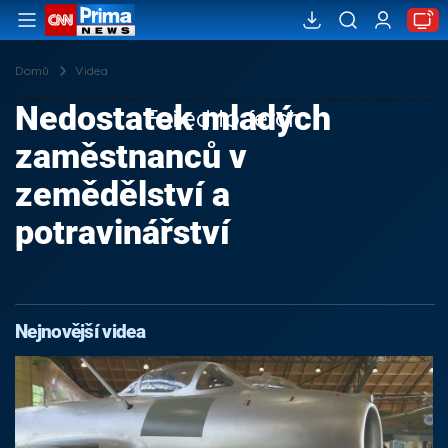
Domů
Videa
Nedostatek mladých
Failed to fetch
zaměstnanců v
zemědělství a
potravinářství
Nejnovější videa