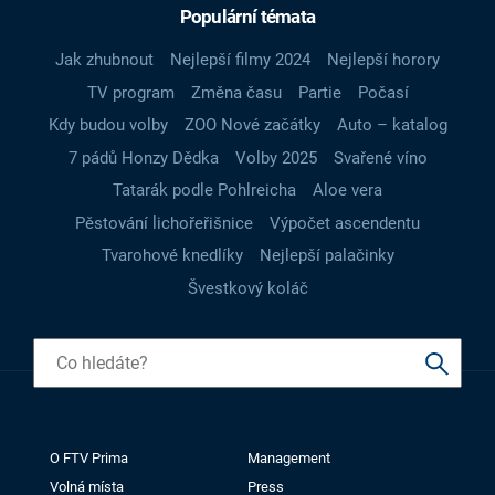
Populární témata
Jak zhubnout
Nejlepší filmy 2024
Nejlepší horory
TV program
Změna času
Partie
Počasí
Kdy budou volby
ZOO Nové začátky
Auto – katalog
7 pádů Honzy Dědka
Volby 2025
Svařené víno
Tatarák podle Pohlreicha
Aloe vera
Pěstování lichořeřišnice
Výpočet ascendentu
Tvarohové knedlíky
Nejlepší palačinky
Švestkový koláč
O FTV Prima
Management
Volná místa
Press