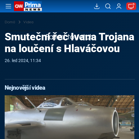
Domů
Videa
Smuteční řeč Ivana Trojana
Failed to fetch
na loučení s Hlaváčovou
26. led 2024, 11:34
Nejnovější videa