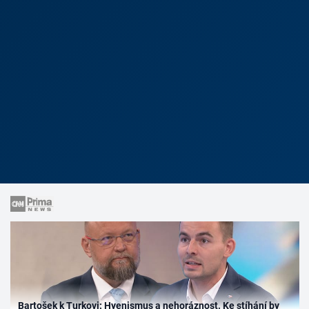
Bartošek k Turkovi: Hyenismus a nehoráznost. Ke stíhání by