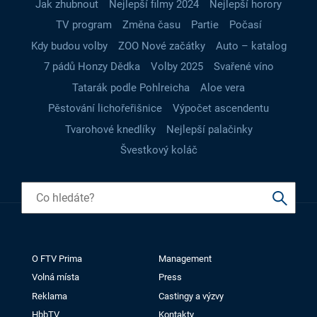
Jak zhubnout
Nejlepší filmy 2024
Nejlepší horory
TV program
Změna času
Partie
Počasí
Kdy budou volby
ZOO Nové začátky
Auto – katalog
7 pádů Honzy Dědka
Volby 2025
Svařené víno
Tatarák podle Pohlreicha
Aloe vera
Pěstování lichořeřišnice
Výpočet ascendentu
Tvarohové knedlíky
Nejlepší palačinky
Švestkový koláč
O FTV Prima
Management
Volná místa
Press
Reklama
Castingy a výzvy
HbbTV
Kontakty