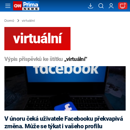
Domů
virtuální
virtuální
Výpis příspěvků ke štítku
„virtuální“
V únoru čeká uživatele Facebooku překvapivá
změna. Může se týkat i vašeho profilu