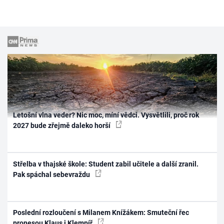
Letošní vlna veder? Nic moc, míní vědci. Vysvětlili, proč rok
2027 bude zřejmě daleko horší
Střelba v thajské škole: Student zabil učitele a další zranil.
Pak spáchal sebevraždu
Poslední rozloučení s Milanem Knížákem: Smuteční řec
pronesou Klaus i Klempíř