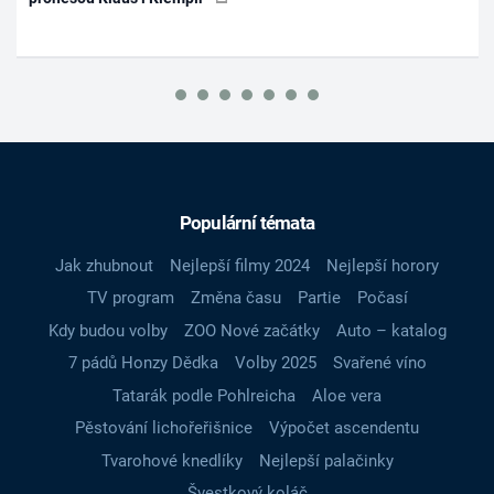
Populární témata
Jak zhubnout
Nejlepší filmy 2024
Nejlepší horory
TV program
Změna času
Partie
Počasí
Kdy budou volby
ZOO Nové začátky
Auto – katalog
7 pádů Honzy Dědka
Volby 2025
Svařené víno
Tatarák podle Pohlreicha
Aloe vera
Pěstování lichořeřišnice
Výpočet ascendentu
Tvarohové knedlíky
Nejlepší palačinky
Švestkový koláč