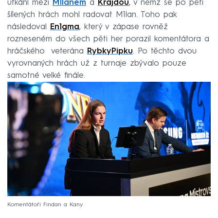
utkání mezi
M1lanem
a
Krajdou
, v němž se po pěti
šílených hrách mohl radovat M1lan. Toho pak
následoval
En1gma
, který v zápase rovněž
rozneseném do všech pěti her porazil komentátora a
hráčského veterána
RybkyPipku
. Po těchto dvou
vyrovnaných hrách už z turnaje zbývalo pouze
samotné velké finále.
Komentátoři Findan a Kany