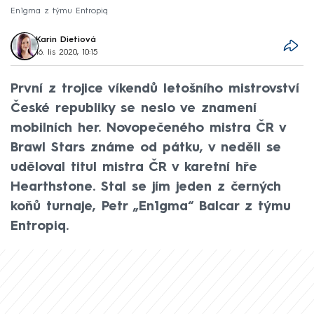
En1gma z týmu Entropiq
Karin Dietiová
16. lis 2020, 10:15
První z trojice víkendů letošního mistrovství
České republiky se neslo ve znamení
mobilních her. Novopečeného mistra ČR v
Brawl Stars známe od pátku, v neděli se
uděloval titul mistra ČR v karetní hře
Hearthstone. Stal se jím jeden z černých
koňů turnaje, Petr „En1gma“ Balcar z týmu
Entropiq.