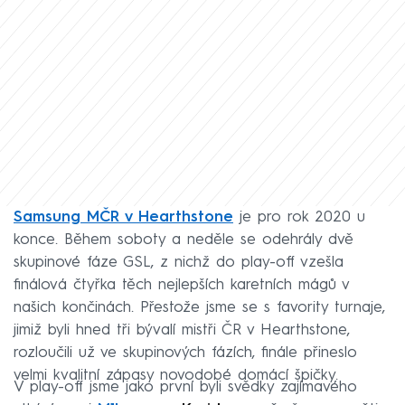
Samsung MČR v Hearthstone
je pro rok 2020 u
konce. Během soboty a neděle se odehrály dvě
skupinové fáze GSL, z nichž do play-off vzešla
finálová čtyřka těch nejlepších karetních mágů v
našich končinách. Přestože jsme se s favority turnaje,
jimiž byli hned tři bývalí mistři ČR v Hearthstone,
rozloučili už ve skupinových fázích, finále přineslo
velmi kvalitní zápasy novodobé domácí špičky.
V play-off jsme jako první byli svědky zajímavého