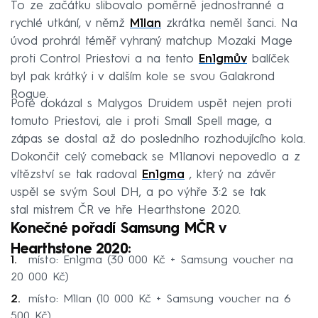
To ze začátku slibovalo poměrně jednostranné a
rychlé utkání, v němž
M1lan
zkrátka neměl šanci. Na
úvod prohrál téměř vyhraný matchup Mozaki Mage
proti Control Priestovi a na tento
En1gmův
balíček
byl pak krátký i v dalším kole se svou Galakrond
Rogue.
Poté dokázal s Malygos Druidem uspět nejen proti
tomuto Priestovi, ale i proti Small Spell mage, a
zápas se dostal až do posledního rozhodujícího kola.
Dokončit celý comeback se M1lanovi nepovedlo a z
vítězství se tak radoval
En1gma
, který na závěr
uspěl se svým Soul DH, a po výhře 3:2 se tak
stal mistrem ČR ve hře Hearthstone 2020.
Konečné pořadí Samsung MČR v
Hearthstone 2020:
místo: En1gma (30 000 Kč + Samsung voucher na
20 000 Kč)
místo: M1lan (10 000 Kč + Samsung voucher na 6
500 Kč)