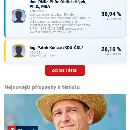
doc. RNDr. PhDr. Oldřich Hájek,
Ph.D., MBA
ANO 2011
36,94 %
ekonom a včelař, děkan Fakulty
veřejnosprávních a ekonomických studií v
10 534 hlasů
UH a garant programu Včelařství,
realizátor bezplatných přednášek na téma
ŠÍŘENÍ SRŠNĚ ASIJSKÉ, provozovatel
www.senator24.cz, věk 43 let
Ing. Patrik Kunčar /KDU-ČSL/
26,16 %
KDU-ČSL
7 460 hlasů
senátor, věk 51 let
Zobrazit detail
Nejnovější příspěvky k tématu