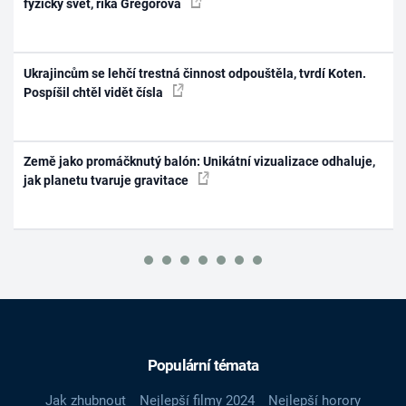
fyzický svět, říká Gregorová
Ukrajincům se lehčí trestná činnost odpouštěla, tvrdí Koten.
Pospíšil chtěl vidět čísla
Země jako promáčknutý balón: Unikátní vizualizace odhaluje,
jak planetu tvaruje gravitace
Populární témata
Jak zhubnout
Nejlepší filmy 2024
Nejlepší horory