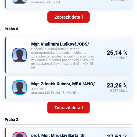
manažer, věk 67 let
Zobrazit detail
Praha 8
Mgr. Vladimíra Ludková /ODS/
Občanská demokratická strana
25,14 %
místostarostka pro sociální oblast a
zdravotnictví, profesí sociální pracovnice,
7 409 hlasů
zakladatelka center pro seniory a věnující
se otázkám duševního zdraví dětí, věk 45
let
Mgr. Zdeněk Kučera, MBA /ANO/
23,26 %
ANO 2011
6 857 hlasů
starosta MČ Praha 18, věk 45 let
Zobrazit detail
Praha 2
prof. Mgr. Miroslav Bárta, Dr.