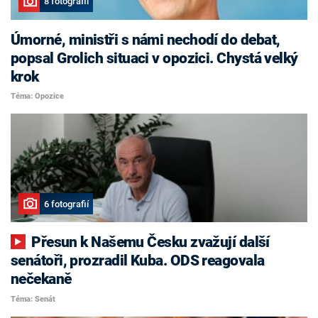
8 fotografií
Úmorné, ministři s námi nechodí do debat,
popsal Grolich situaci v opozici. Chystá velký
krok
Téma: Opozice
6 fotografií
Přesun k Našemu Česku zvažují další
senátoři, prozradil Kuba. ODS reagovala
nečekaně
Téma: Senát