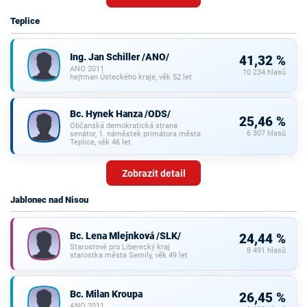
Teplice
Ing. Jan Schiller /ANO/
41,32 %
ANO 2011
10 234 hlasů
hejtman Ústeckého kraje, věk 52 let
Bc. Hynek Hanza /ODS/
25,46 %
Občanská demokratická strana
6 307 hlasů
senátor, 1. náměstek primátora města
Teplice, věk 46 let
Zobrazit detail
Jablonec nad Nisou
Bc. Lena Mlejnková /SLK/
24,44 %
Starostové pro Liberecký kraj
8 491 hlasů
starostka města Semily, věk 49 let
Bc. Milan Kroupa
26,45 %
ANO 2011