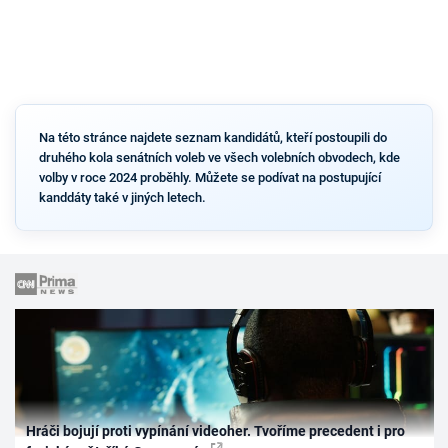
Na této stránce najdete seznam kandidátů, kteří postoupili do
druhého kola senátních voleb ve všech volebních obvodech, kde
volby v roce 2024 proběhly. Můžete se podívat na postupující
kanddáty také v jiných letech.
Hráči bojují proti vypínání videoher. Tvoříme precedent i pro