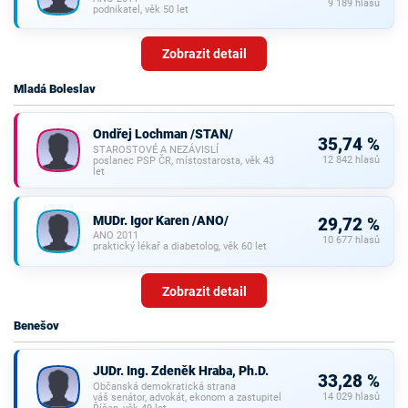
9 189 hlasů
podnikatel, věk 50 let
Zobrazit detail
Mladá Boleslav
Ondřej Lochman /STAN/
35,74 %
STAROSTOVÉ A NEZÁVISLÍ
12 842 hlasů
poslanec PSP ČR, místostarosta, věk 43
let
MUDr. Igor Karen /ANO/
29,72 %
ANO 2011
10 677 hlasů
praktický lékař a diabetolog, věk 60 let
Zobrazit detail
Benešov
JUDr. Ing. Zdeněk Hraba, Ph.D.
33,28 %
Občanská demokratická strana
14 029 hlasů
váš senátor, advokát, ekonom a zastupitel