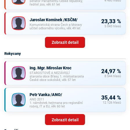
4 480 hlasů
senátor Parlamentu České republiky,
ředitel zoo, věk 61 let
Jaroslav Komínek /KSČM/
23,33 %
Komunistická strana Čech a Moravy
5 043 hlasů
učitel odborného výcviku, věk 49 let
Zobrazit detail
Rokycany
Ing. Mgr. Miroslav Kroc
24,97 %
STAROSTOVÉ A NEZÁVISLÍ
8 544 hlasů
starosta obce Břasy, 1. místostarosta
České obce sokolské, věk 57 let
Petr Vanka /ANO/
35,44 %
ANO 2011
12 126 hlasů
1. náměstek hejtmana pro regionální
rozvoj, IT a EU, věk 60 let
Zobrazit detail