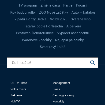
TV program
Změna času
Partie
Počasí
Kdy budou volby
ZOO Nové začátky
Auto – katalog
7 pádů Honzy Dědka
Volby 2025
Svařené víno
Tatarák podle Pohlreicha
Aloe vera
Pěstování lichořeřišnice
Výpočet ascendentu
Tvarohové knedlíky
Nejlepší palačinky
Švestkový koláč
O FTV Prima
Management
Volná místa
Press
Reklama
Castingy a výzvy
HbbTV
Kontakty