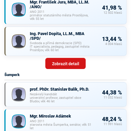
Mgr. František Jura, MBA, LL.M.
/ANO/
41,98 %
ANO 2011
12 502 hlasů
primátor statutárního města Prostějova,
věk 55 let
Ing. Pavel Dopita, LL.M., MBA
/SPD/
13,44 %
Svoboda a přímá demokracie (SPD)
4 004 hlasů
IT specialista, pedagog, zastupitel města
Prostějov, věk 60 let
Zobrazit detail
Šumperk
prof. PhDr. Stanislav Balík, Ph.D.
44,38 %
Nezávislý kandidát
11 032 hlasů
univerzitní profesor, zastupitel obce
Bludov, věk 46 let
Mgr. Miroslav Adámek
48,24 %
ANO 2011
11 991 hlasů
starosta města Šumperka, senátor, věk 51
let