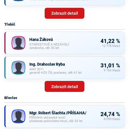
Zobrazit detail
Třebíč
Hana Žáková
41,22 %
STAROSTOVÉ A NEZÁVISLÍ
12 178 hlasů
senátorka, věk 55 let
Ing. Drahoslav Ryba
31,01 %
ANO 2011
9 163 hlasů
generál HZS ČR, poslanec, věk 61 let
Zobrazit detail
Břeclav
Mgr. Róbert Šlachta /PŘÍSAHA/
24,74 %
PŘÍSAHA občanské hnutí
8 099 hlasů
předseda politického hnutí, věk 53 let