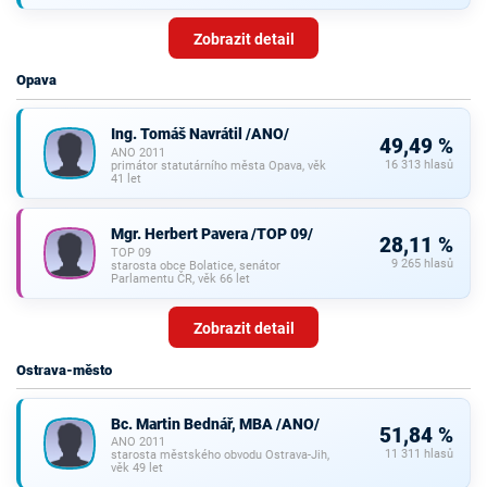
Zobrazit detail
Opava
Ing. Tomáš Navrátil /ANO/
49,49 %
ANO 2011
16 313 hlasů
primátor statutárního města Opava, věk
41 let
Mgr. Herbert Pavera /TOP 09/
28,11 %
TOP 09
9 265 hlasů
starosta obce Bolatice, senátor
Parlamentu ČR, věk 66 let
Zobrazit detail
Ostrava-město
Bc. Martin Bednář, MBA /ANO/
51,84 %
ANO 2011
11 311 hlasů
starosta městského obvodu Ostrava-Jih,
věk 49 let