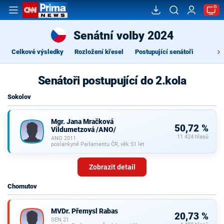
Senátní volby 2024
Celkové výsledky
Rozložení křesel
Postupující senátoři
Senátoři postupující do 2.kola
Sokolov
Mgr. Jana Mračková
50,72 %
Vildumetzová /ANO/
11 424 hlasů
ANO 2011
poslankyně Parlamentu ČR, věk 51 let
Zobrazit detail
Chomutov
MVDr. Přemysl Rabas
20,73 %
SEN 21