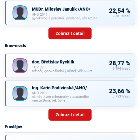
MUDr. Miloslav Janulík /ANO/
22,54 %
ANO 2011
7 381 hlasů
gynekolog a porodník, poslanec, věk 62 let
Zobrazit detail
Brno-město
doc. Břetislav Rychlík
28,77 %
TOP 09
6 994 hlasů
režisér, vysokoškolský učitel, věk 66 let
Ing. Karin Podivinská /ANO/
23,66 %
ANO 2011
5 753 hlasů
náměstkyně primátorky statutárního
města Brna, věk 58 let
Zobrazit detail
Prostějov