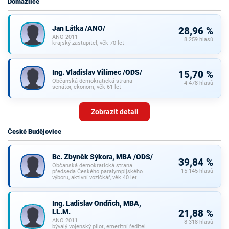
Domažlice
Jan Látka /ANO/
28,96 %
ANO 2011
8 259 hlasů
krajský zastupitel, věk 70 let
Ing. Vladislav Vilímec /ODS/
15,70 %
Občanská demokratická strana
4 478 hlasů
senátor, ekonom, věk 61 let
Zobrazit detail
České Budějovice
Bc. Zbyněk Sýkora, MBA /ODS/
39,84 %
Občanská demokratická strana
15 145 hlasů
předseda Českého paralympijského
výboru, aktivní vozíčkář, věk 40 let
Ing. Ladislav Ondřich, MBA,
LL.M.
21,88 %
ANO 2011
8 318 hlasů
bývalý vojenský pilot, emeritní ředitel