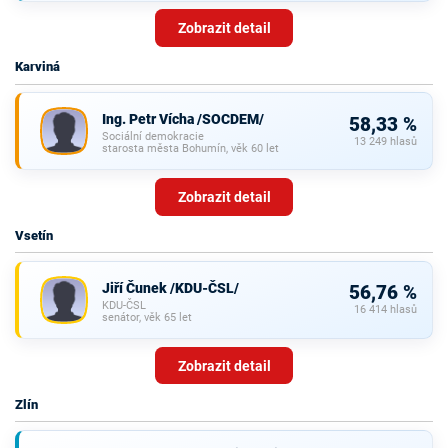
Zobrazit detail
Karviná
Ing. Petr Vícha /SOCDEM/
58,33 %
Sociální demokracie
13 249 hlasů
starosta města Bohumín, věk 60 let
Zobrazit detail
Vsetín
Jiří Čunek /KDU-ČSL/
56,76 %
KDU-ČSL
16 414 hlasů
senátor, věk 65 let
Zobrazit detail
Zlín