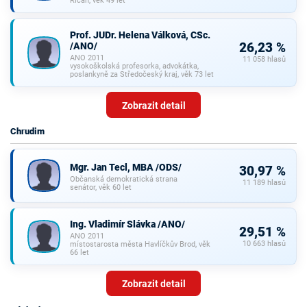
Říčan, věk 49 let
Prof. JUDr. Helena Válková, CSc.
/ANO/
26,23 %
ANO 2011
11 058 hlasů
vysokoškolská profesorka, advokátka,
poslankyně za Středočeský kraj, věk 73 let
Zobrazit detail
Chrudim
Mgr. Jan Tecl, MBA /ODS/
30,97 %
Občanská demokratická strana
11 189 hlasů
senátor, věk 60 let
Ing. Vladimír Slávka /ANO/
29,51 %
ANO 2011
10 663 hlasů
místostarosta města Havlíčkův Brod, věk
66 let
Zobrazit detail