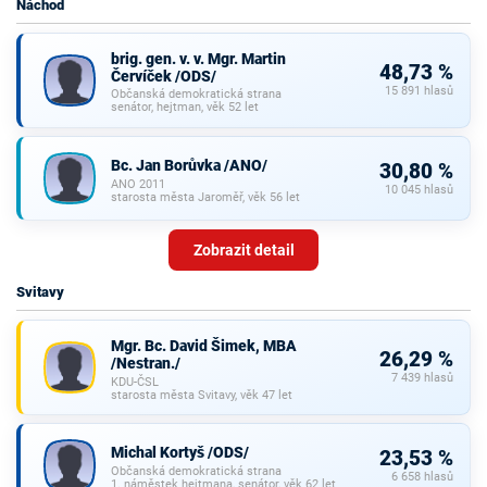
Náchod
brig. gen. v. v. Mgr. Martin
48,73 %
Červíček /ODS/
15 891 hlasů
Občanská demokratická strana
senátor, hejtman, věk 52 let
Bc. Jan Borůvka /ANO/
30,80 %
ANO 2011
10 045 hlasů
starosta města Jaroměř, věk 56 let
Zobrazit detail
Svitavy
Mgr. Bc. David Šimek, MBA
26,29 %
/Nestran./
7 439 hlasů
KDU-ČSL
starosta města Svitavy, věk 47 let
Michal Kortyš /ODS/
23,53 %
Občanská demokratická strana
6 658 hlasů
1. náměstek hejtmana, senátor, věk 62 let