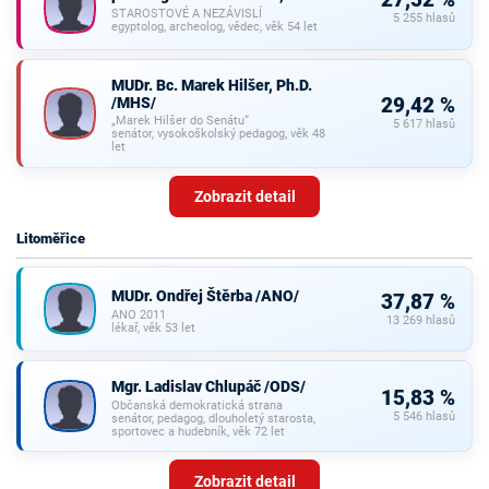
27,52 %
STAROSTOVÉ A NEZÁVISLÍ
5 255 hlasů
egyptolog, archeolog, vědec, věk 54 let
MUDr. Bc. Marek Hilšer, Ph.D.
/MHS/
29,42 %
„Marek Hilšer do Senátu“
5 617 hlasů
senátor, vysokoškolský pedagog, věk 48
let
Zobrazit detail
Litoměřice
MUDr. Ondřej Štěrba /ANO/
37,87 %
ANO 2011
13 269 hlasů
lékař, věk 53 let
Mgr. Ladislav Chlupáč /ODS/
15,83 %
Občanská demokratická strana
5 546 hlasů
senátor, pedagog, dlouholetý starosta,
sportovec a hudebník, věk 72 let
Zobrazit detail