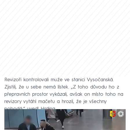
Revizoři kontrolovali muže ve stanici Vysočanská.
Zjistili, že u sebe nemá lístek. „Z toho důvodu ho z
přepravních prostor vykázali, avšak on místo toho na
revizory vytáhl mačetu a hrozil, že je všechny
pobodá,“ uvedl Hrdina.