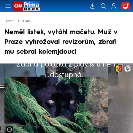
Domů
Krimi
Neměl lístek, vytáhl mačetu. Muž v
Praze vyhrožoval revizorům, zbraň
mu sebral kolemjdoucí
Žádná položka z playlistu není
Výběr redakce
dostupná.