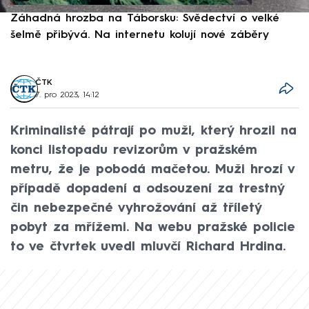
Záhadná hrozba na Táborsku: Svědectví o velké
S
šelmě přibývá. Na internetu kolují nové záběry
d
ČTK
7. pro 2023, 14:12
Kriminalisté pátrají po muži, který hrozil na
konci listopadu revizorům v pražském
metru, že je pobodá mačetou. Muži hrozí v
případě dopadení a odsouzení za trestný
čin nebezpečné vyhrožování až tříletý
pobyt za mřížemi. Na webu pražské policie
to ve čtvrtek uvedl mluvčí Richard Hrdina.