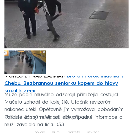
MOHLO BY VÁS ZAJÍMAT:
Brutální útok mladíka v
Chebu. Bezbrannou seniorku kopem do hlavy
srazil k zemi
Muže podle mluvčího odzbrojil přihlížející cestující.
Mačetu zahodil do kolejiště. Útočník revizorům
nakonec utekl. Opětovně jim vyhrožoval pobodáním.
Uváděl, že má nastoupit výkon trestu.
Policisté žádají veřejnost, aby případné informace o
Failed to fetch
muži zavolala na linku 158.
policie
krimi
mačeta
revizor