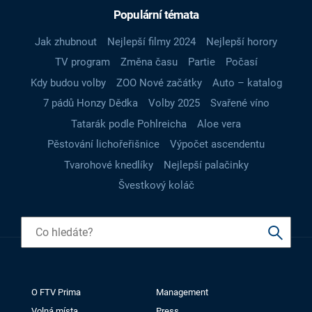
Populární témata
Jak zhubnout
Nejlepší filmy 2024
Nejlepší horory
TV program
Změna času
Partie
Počasí
Kdy budou volby
ZOO Nové začátky
Auto – katalog
7 pádů Honzy Dědka
Volby 2025
Svařené víno
Tatarák podle Pohlreicha
Aloe vera
Pěstování lichořeřišnice
Výpočet ascendentu
Tvarohové knedlíky
Nejlepší palačinky
Švestkový koláč
O FTV Prima
Management
Volná místa
Press