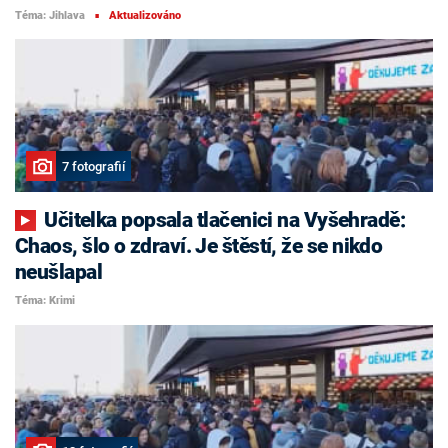
Téma: Jihlava
Aktualizováno
■
7 fotografií
Učitelka popsala tlačenici na Vyšehradě:
Chaos, šlo o zdraví. Je štěstí, že se nikdo
neušlapal
Téma: Krimi