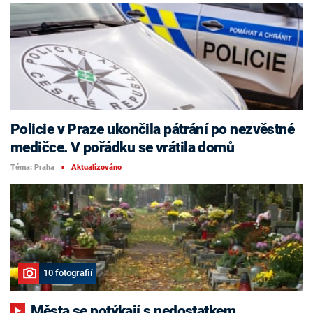
Policie v Praze ukončila pátrání po nezvěstné
medičce. V pořádku se vrátila domů
Téma: Praha
Aktualizováno
■
10 fotografií
Města se potýkají s nedostatkem