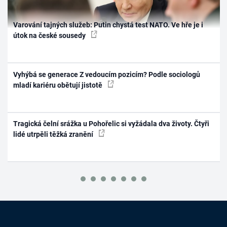
Varování tajných služeb: Putin chystá test NATO. Ve hře je i
útok na české sousedy
Vyhýbá se generace Z vedoucím pozicím? Podle sociologů
mladí kariéru obětují jistotě
Tragická čelní srážka u Pohořelic si vyžádala dva životy. Čtyři
lidé utrpěli těžká zranění