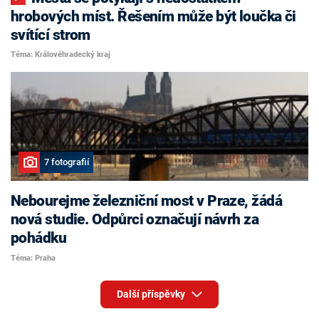
hrobových míst. Řešením může být loučka či
svítící strom
Téma: Královéhradecký kraj
7 fotografií
Nebourejme železniční most v Praze, žádá
nová studie. Odpůrci označují návrh za
pohádku
Téma: Praha
Další příspěvky