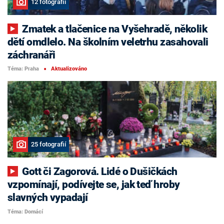
12 fotografií
Zmatek a tlačenice na Vyšehradě, několik
dětí omdlelo. Na školním veletrhu zasahovali
záchranáři
Téma: Praha
Aktualizováno
■
25 fotografií
Gott či Zagorová. Lidé o Dušičkách
vzpomínají, podívejte se, jak teď hroby
slavných vypadají
Téma: Domácí