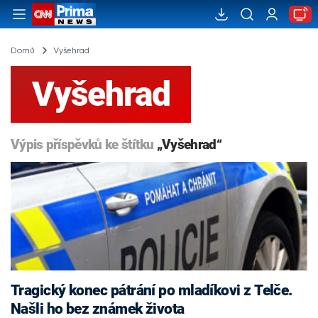
Domů
Vyšehrad
Vyšehrad
Výpis příspěvků ke štítku
„Vyšehrad“
Tragický konec pátrání po mladíkovi z Telče.
Našli ho bez známek života