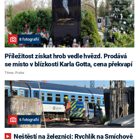
8 fotografií
Příležitost získat hrob vedle hvězd. Prodává
se místo v blízkosti Karla Gotta, cena překvapí
Téma: Praha
6 fotografií
Neštěstí na železnici: Rychlík na Smíchově