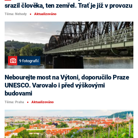
srazil člověka, ten zemřel. Trať je již v provozu
Téma: Nehody
Aktualizováno
■
9 fotografií
Nebourejte most na Výtoni, doporučilo Praze
UNESCO. Varovalo i před výškovými
budovami
Téma: Praha
Aktualizováno
■