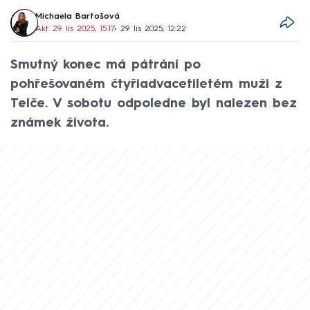
Michaela Bartošová
Akt. 29. lis 2025, 15:17
• 29. lis 2025, 12:22
Smutný konec má pátrání po
pohřešovaném čtyřiadvacetiletém muži z
Telče. V sobotu odpoledne byl nalezen bez
známek života.