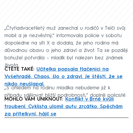
„Čtyřiadvacetiletý muž zanechal u rodičů v Telči svůj
mobil a je nezvěstný,“ informovala policie v sobotu
dopoledne na síti X a dodala, že jeho rodina má
důvodnou obavu o jeho zdraví a život. Ta se později
bohužel potvrdila – mladík byl nalezen bez známek
života.
ČTĚTE TAKÉ:
Učitelka popsala tlačenici na
Vyšehradě. Chaos, šlo o zdraví. Je štěstí, že se
nikdo neušlapal.
„S ohledem na rodinu mladíka nebudeme již k
případu sdělovat bližší podrobnosti,“ doplnili policisté.
MOHLO VÁM UNIKNOUT:
Konflikt v Brně kvůli
troubení. Cyklista ulomil autu zrcátko. Spěchám
za přítelkyní, hájil se
Failed to fetch