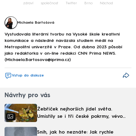
zdraví
společnost
Twitter
Brno
Náchod
Michaela Bartošová
Vystudovala literární tvorbu na Vysoké škole kreativní
komunikace a následně navázala studiem médií na
Metropolitní univerzitě v Praze. Od dubna 2023 působí
jako redaktorka v on-line redakci CNN Prima NEWS.
(Michaela.Bartosova@iprima.cz)
Vstup do diskuze
Návrhy pro vás
Žebříček nejhorších jídel světa.
Umístily se i tři české pokrmy, vévodí
skandinávská kuchyně
Sníh, jak ho neznáte: Jak rychle