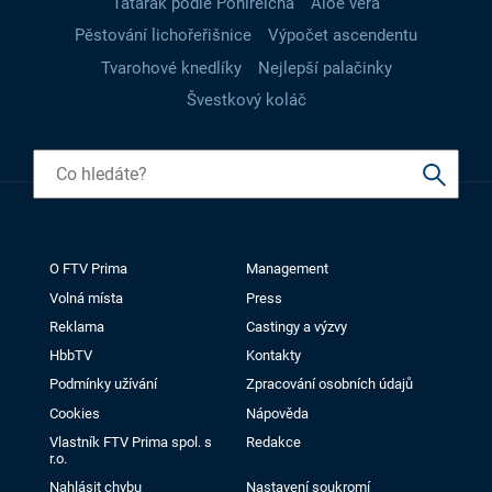
Tatarák podle Pohlreicha
Aloe vera
Pěstování lichořeřišnice
Výpočet ascendentu
Tvarohové knedlíky
Nejlepší palačinky
Švestkový koláč
O FTV Prima
Management
Volná místa
Press
Reklama
Castingy a výzvy
HbbTV
Kontakty
Podmínky užívání
Zpracování osobních údajů
Cookies
Nápověda
Vlastník FTV Prima spol. s
Redakce
r.o.
Nahlásit chybu
Nastavení soukromí