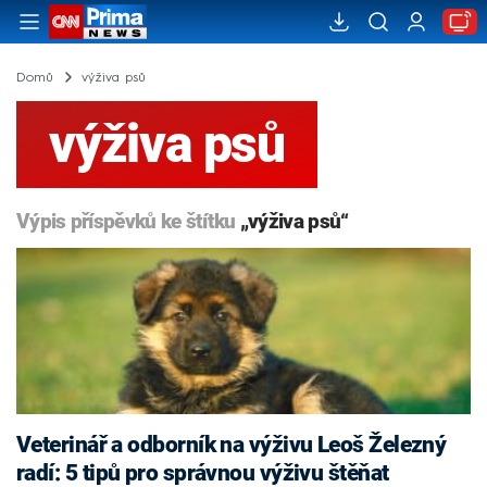
Domů
výživa psů
výživa psů
Výpis příspěvků ke štítku
„výživa psů“
Veterinář a odborník na výživu Leoš Železný
radí: 5 tipů pro správnou výživu štěňat