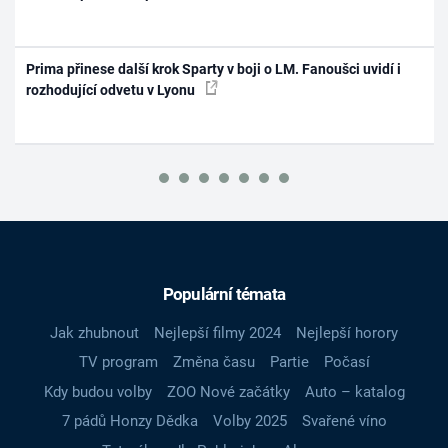
Prima přinese další krok Sparty v boji o LM. Fanoušci uvidí i
rozhodující odvetu v Lyonu
Populární témata
Jak zhubnout
Nejlepší filmy 2024
Nejlepší horory
TV program
Změna času
Partie
Počasí
Kdy budou volby
ZOO Nové začátky
Auto – katalog
7 pádů Honzy Dědka
Volby 2025
Svařené víno