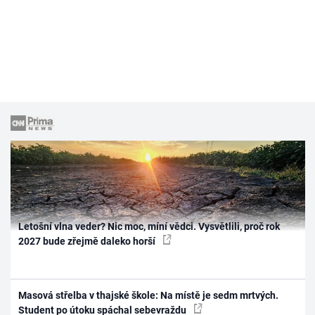
Letošní vlna veder? Nic moc, míní vědci. Vysvětlili, proč rok
2027 bude zřejmě daleko horší
Masová střelba v thajské škole: Na místě je sedm mrtvých.
Student po útoku spáchal sebevraždu