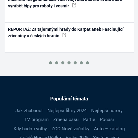
vyrábět čipy pro roboty i vesmír
REPORTÁŽ: Za tajemnými hrady do Karpat aneb Fascinující
zříceniny u českých hranic
Populární témata
Jak zhubnout
Nejlepší filmy 2024
Nejlepší horory
TV program
Změna času
Partie
Počasí
Kdy budou volby
ZOO Nové začátky
Auto – katalog
7 pádů Honzy Dědka
Volby 2025
Svařené víno