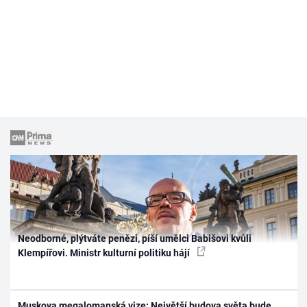
Neodborné, plýtváte penězi, píší umělci Babišovi kvůli
Klempířovi. Ministr kulturní politiku hájí
Muskova megalomanská vize: Největší budova světa bude