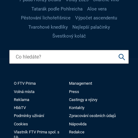
Tatarák podle Pohlreicha
Aloe vera
Pěstování lichořeřišnice
Výpočet ascendentu
Tvarohové knedlíky
Nejlepší palačinky
Švestkový koláč
O FTV Prima
Management
Volná místa
Press
Reklama
Castingy a výzvy
HbbTV
Kontakty
Podmínky užívání
Zpracování osobních údajů
Cookies
Nápověda
Vlastník FTV Prima spol. s
Redakce
r.o.