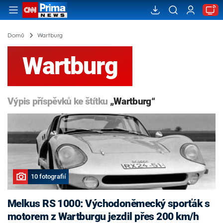
Domů
Wartburg
Wartburg
Výpis příspěvků ke štítku
„Wartburg“
10 fotografií
Melkus RS 1000: Východoněmecký sporťák s
motorem z Wartburgu jezdil přes 200 km/h