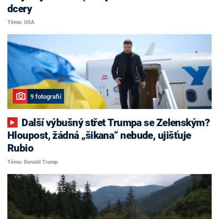
dcery
Téma: USA
9 fotografií
Další výbušný střet Trumpa se Zelenským?
Hloupost, žádná „šikana“ nebude, ujišťuje
Rubio
Téma: Donald Trump