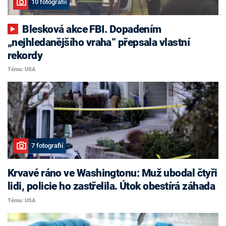
10 fotografií
Blesková akce FBI. Dopadením
„nejhledanějšího vraha“ přepsala vlastní
rekordy
Téma: USA
7 fotografií
Krvavé ráno ve Washingtonu: Muž ubodal čtyři
lidi, policie ho zastřelila. Útok obestírá záhada
Téma: USA