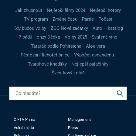
Jak zhubnout
Nejlepší filmy 2024
Nejlepší horory
TV program
Změna času
Partie
Počasí
Kdy budou volby
ZOO Nové začátky
Auto – katalog
7 pádů Honzy Dědka
Volby 2025
Svařené víno
Tatarák podle Pohlreicha
Aloe vera
Pěstování lichořeřišnice
Výpočet ascendentu
Tvarohové knedlíky
Nejlepší palačinky
Švestkový koláč
O FTV Prima
Management
Volná místa
Press
Reklama
Castingy a výzvy