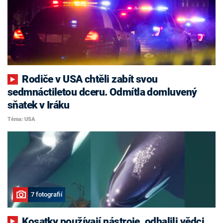
Rodiče v USA chtěli zabít svou
sedmnáctiletou dceru. Odmítla domluvený
sňatek v Iráku
Téma: USA
7 fotografií
Kosatky používají nástroje, odhalili vědci.