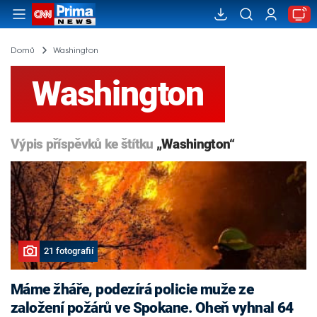
Domů
Washington
Washington
Výpis příspěvků ke štítku
„Washington“
21 fotografií
Máme žháře, podezírá policie muže ze
založení požárů ve Spokane. Oheň vyhnal 64