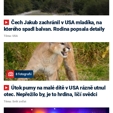
Čech Jakub zachránil v USA mladíka, na
kterého spadl balvan. Rodina popsala detaily
Téma: USA
8 fotografií
Útok pumy na malé dítě v USA rázně utnul
otec. Nepřežilo by, je to hrdina, líčí svědci
Téma: Svět zvířat