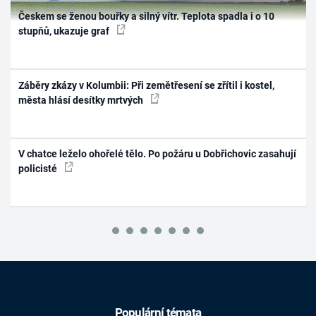
Českem se ženou bouřky a silný vítr. Teplota spadla i o 10
stupňů, ukazuje graf
Záběry zkázy v Kolumbii: Při zemětřesení se zřítil i kostel,
města hlásí desítky mrtvých
V chatce leželo ohořelé tělo. Po požáru u Dobřichovic zasahují
policisté
Populární témata