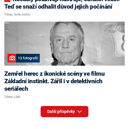
Teď se snaží odhalit důvod jejich počínání
Téma: Svět zvířat
13 fotografií
Zemřel herec z ikonické scény ve filmu
Základní instinkt. Zářil i v detektivních
seriálech
Téma: Lidé
Další příspěvky