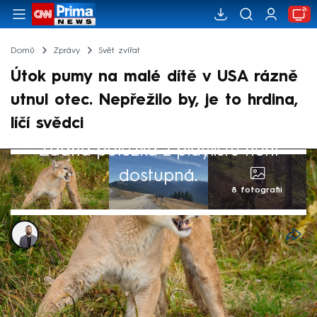
Domů
Zprávy
Svět zvířat
Útok pumy na malé dítě v USA rázně
utnul otec. Nepřežilo by, je to hrdina,
líčí svědci
Žádná položka z playlistu není
dostupná.
8 fotografií
Alexandr Božilov
25. čvc 2025, 05:55
Hrůzný zážitek má za sebou rodina, která
se vydala na túru v národním parku v