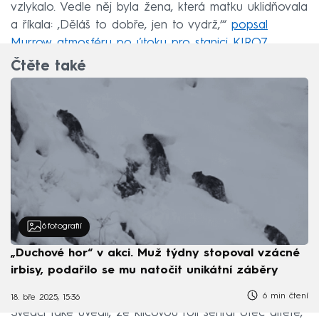
vzlykalo. Vedle něj byla žena, která matku uklidňovala
a říkala: ‚Děláš to dobře, jen to vydrž,‘“
popsal
Murrow atmosféru po útoku pro stanici KIRO7
.
Čtěte také
6
fotografií
„Duchové hor“ v akci. Muž týdny stopoval vzácné
irbisy, podařilo se mu natočit unikátní záběry
6 min čtení
18. bře 2025, 15:36
Svědci také uvedli, že klíčovou roli sehrál otec dítěte,