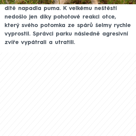
americkém Washingtonu. Teprve čtyřleté
dítě napadla puma. K velkému neštěstí
nedošlo jen díky pohotové reakci otce,
který svého potomka ze spárů šelmy rychle
vyprostil. Správci parku následně agresivní
zvíře vypátrali a utratili.