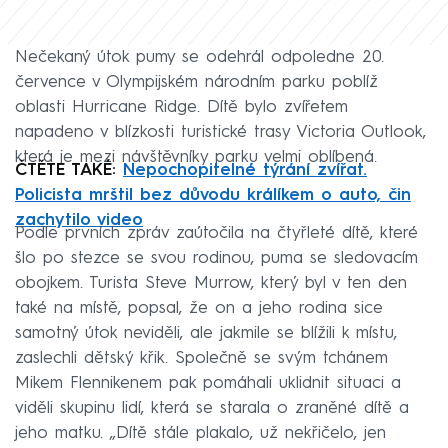
Nečekaný útok pumy se odehrál odpoledne 20.
července v Olympijském národním parku poblíž
oblasti Hurricane Ridge. Dítě bylo zvířetem
napadeno v blízkosti turistické trasy Victoria Outlook,
která je mezi návštěvníky parku velmi oblíbená.
ČTĚTE TAKÉ:
Nepochopitelné týrání zvířat.
Policista mrštil bez důvodu králíkem o auto, čin
zachytilo video
Podle prvních zpráv zaútočila na čtyřleté dítě, které
šlo po stezce se svou rodinou, puma se sledovacím
obojkem. Turista Steve Murrow, který byl v ten den
také na místě, popsal, že on a jeho rodina sice
samotný útok neviděli, ale jakmile se blížili k místu,
zaslechli dětský křik. Společně se svým tchánem
Mikem Flennikenem pak pomáhali uklidnit situaci a
viděli skupinu lidí, která se starala o zraněné dítě a
jeho matku. „Dítě stále plakalo, už nekřičelo, jen