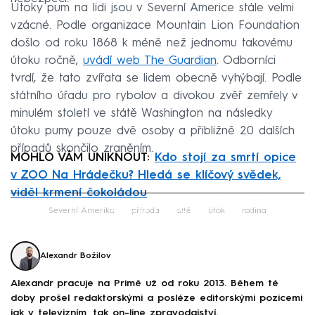
Útoky pum na lidi jsou v Severní Americe stále velmi
vzácné. Podle organizace Mountain Lion Foundation
došlo od roku 1868 k méně než jednomu takovému
útoku ročně,
uvádí web The Guardian
. Odborníci
tvrdí, že tato zvířata se lidem obecně vyhýbají. Podle
státního úřadu pro rybolov a divokou zvěř zemřely v
minulém století ve státě Washington na následky
útoku pumy pouze dvě osoby a přibližně 20 dalších
případů skončilo zraněním.
MOHLO VÁM UNIKNOUT:
Kdo stojí za smrtí opice
v ZOO Na Hrádečku? Hledá se klíčový svědek,
viděl krmení čokoládou
Failed to fetch
Severní Amerika
příroda
dítě
útok
rodina
Alexandr Božilov
Alexandr pracuje na Primě už od roku 2013. Během té
doby prošel redaktorskými a posléze editorskými pozicemi
jak v televizním, tak on-line zpravodajství.