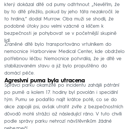
který dokázal dítě od pumy odtrhnout. „Nevěřím, že
by to dítě přežilo, pokud by jeho táta nezakročil. Je
to hrdina,“ dodal Murrow. Oba muži se shodli, že
podobné útoky jsou velmi vzácné a klíčem k
bezpečnosti je pohybovat se v početnější skupině
lidí.
Zraněné dítě bylo transportováno vrtulníkem do
nemocnice Harborview Medical Center, kde obdrželo
potřebnou léčbu. Nemocnice potvrdila, že je dítě ve
stabilizovaném stavu a již bylo propuštěno do
domácí péče.
Agresivní puma byla utracena
Správci parku okamžitě po incidentu zahájili pátrání
po pumě a kolem 17. hodiny byl povolán i speciální
tým. Pumu se podařilo najít krátce poté, co se do
akce zapojili psi, avšak utratit zvíře z bezpečnostních
důvodů mohli strážci až následující ráno. V tuto chvíli
podle správy parku nehrozí návštěvníkům žádné
nebezpečí.