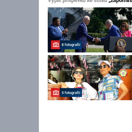
Výpis příspěvků ke štítku
„zapomín
8 fotografií
5 fotografií