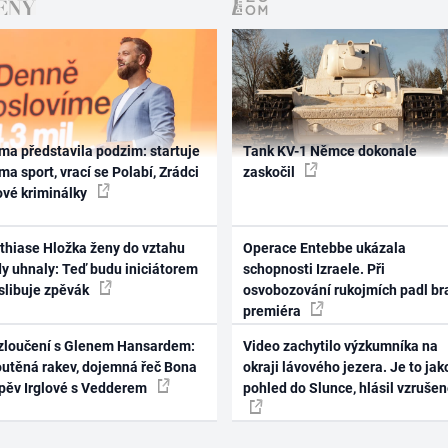
ma představila podzim: startuje
Tank KV-1 Němce dokonale
ma sport, vrací se Polabí, Zrádci
zaskočil
ové kriminálky
thiase Hložka ženy do vztahu
Operace Entebbe ukázala
dy uhnaly: Teď budu iniciátorem
schopnosti Izraele. Při
 slibuje zpěvák
osvobozování rukojmích padl br
premiéra
zloučení s Glenem Hansardem:
Video zachytilo výzkumníka na
outěná rakev, dojemná řeč Bona
okraji lávového jezera. Je to jak
zpěv Irglové s Vedderem
pohled do Slunce, hlásil vzruše