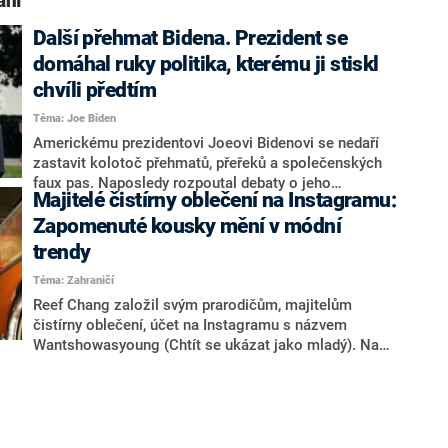
ání“
Další přehmat Bidena. Prezident se
domáhal ruky politika, kterému ji stiskl
chvíli předtím
Téma: Joe Biden
Americkému prezidentovi Joeovi Bidenovi se nedaří
zastavit kolotoč přehmatů, přeřeků a společenských
faux pas. Naposledy rozpoutal debaty o jeho
Majitelé čistírny oblečení na Instagramu:
duševním zdraví moment, když si chtěl podat ruku s
vůdcem demokratické většiny v Senátu Chuckem
Zapomenuté kousky mění v módní
Schumerem. A to i přesto, že jeho dlaň stiskl tři
trendy
vteřiny před tím.
Téma: Zahraničí
Reef Chang založil svým prarodičům, majitelům
čistírny oblečení, účet na Instagramu s názvem
Wantshowasyoung (Chtít se ukázat jako mladý). Na
profilu zveřejňují pouze fotografie, na kterých pózují v
oblečení, které si u nich klienti za sedmdesát let
zapomněli.