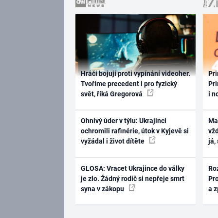
Hráči bojují proti vypínání videoher.
Pri
Tvoříme precedent i pro fyzický
Pri
svět, říká Gregorová
i n
Ohnivý úder v týlu: Ukrajinci
Ma
ochromili rafinérie, útok v Kyjevě si
vž
vyžádal i život dítěte
já,
GLOSA: Vracet Ukrajince do války
Ro
je zlo. Žádný rodič si nepřeje smrt
Pr
syna v zákopu
a 