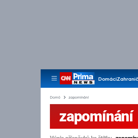
Domácí
Zahranič
Pořady
Domů
zapomínání
zapomínání