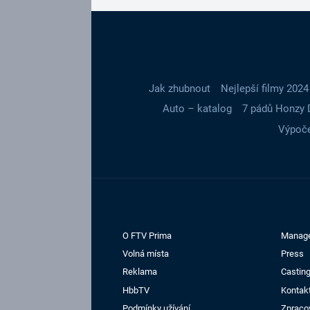
Jak zhubnout
Nejlepší filmy 2024
Auto – katalog
7 pádů Honzy 
Výpoče
O FTV Prima
Manag
Volná místa
Press
Reklama
Casting
HbbTV
Kontak
Podmínky užívání
Zpraco