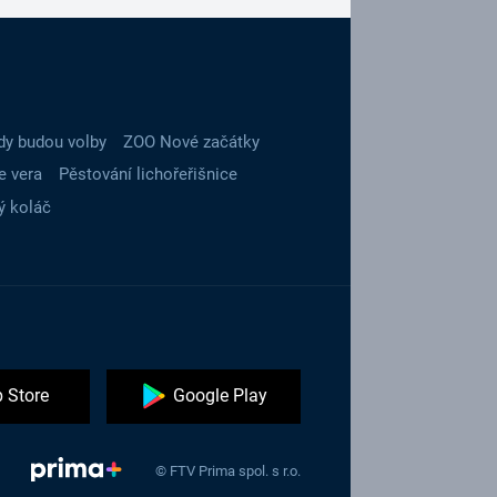
dy budou volby
ZOO Nové začátky
e vera
Pěstování lichořeřišnice
ý koláč
 Store
Google Play
© FTV Prima spol. s r.o.