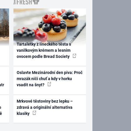
Tartaletky z lineckého těsta s
vanilkovým krémem a lesním
ovocem podle Bread Society
Oslavte Mezinárodní den piva: Proč
mrazák ničí chuť a kdy v horku
atr
vsadit na šnyt?
Mrkvové těstoviny bez lepku –
o
zdravá a originální alternativa
ně
klasiky