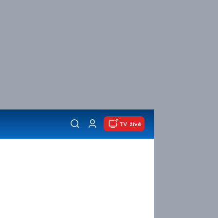
TV živě