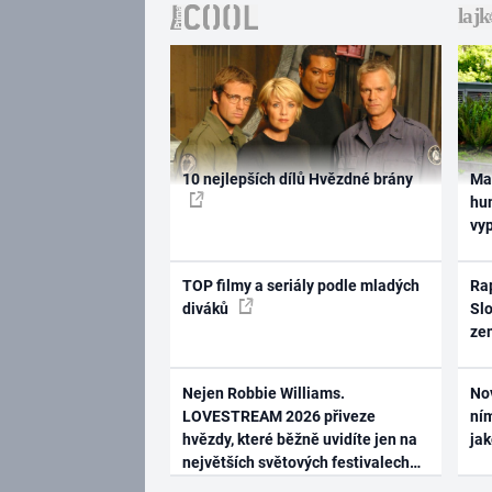
10 nejlepších dílů Hvězdné brány
Ma
hum
vy
TOP filmy a seriály podle mladých
Rap
diváků
Slo
ze
Nejen Robbie Williams.
No
LOVESTREAM 2026 přiveze
ním
hvězdy, které běžně uvidíte jen na
ja
největších světových festivalech