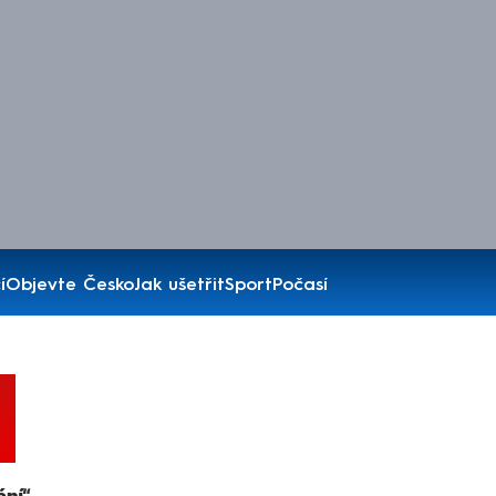
í
Objevte Česko
Jak ušetřit
Sport
Počasí