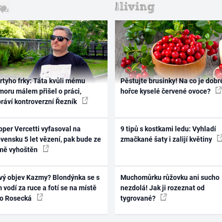
rtyho frky: Táta kvůli mému
Pěstujte brusinky! Na co je dobr
oru málem přišel o práci,
hořce kyselé červené ovoce?
práví kontroverzní Řezník
per Vercetti vyfasoval na
9 tipů s kostkami ledu: Vyhladí
vensku 5 let vězení, pak bude ze
zmačkané šaty i zalijí květiny
mě vyhoštěn
vý objev Kazmy? Blondýnka se s
Muchomůrku růžovku ani sucho
 vodí za ruce a fotí se na místě
nezdolá! Jak ji rozeznat od
ko Rosecká
tygrované?