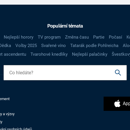
Populární témata
Nejlepší horory
TV program
Změna času
Partie
Počasí
K
Dědka
Volby 2025
Svařené víno
Tatarák podle Pohlreicha
Alo
t ascendentu
Tvarohové knedlíky
Nejlepší palačinky
Švestkov
ement
App
y a výzvy
ty
vání osobních údajů