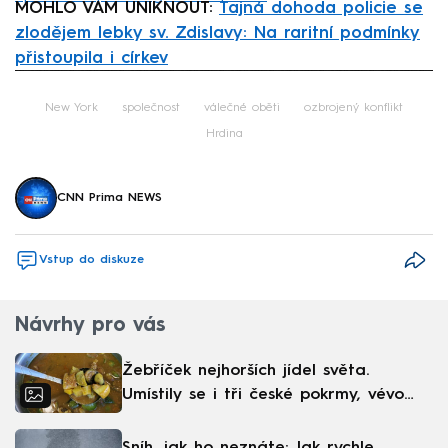
MOHLO VÁM UNIKNOUT:
Tajná dohoda policie se
zlodějem lebky sv. Zdislavy: Na raritní podmínky
přistoupila i církev
Failed to fetch
New York
společnost
válečné oběti
ozbrojený konflikt
Hrdina
CNN Prima NEWS
Vstup do diskuze
Návrhy pro vás
Žebříček nejhorších jídel světa.
Umístily se i tři české pokrmy, vévodí
skandinávská kuchyně
Sníh, jak ho neznáte: Jak rychle