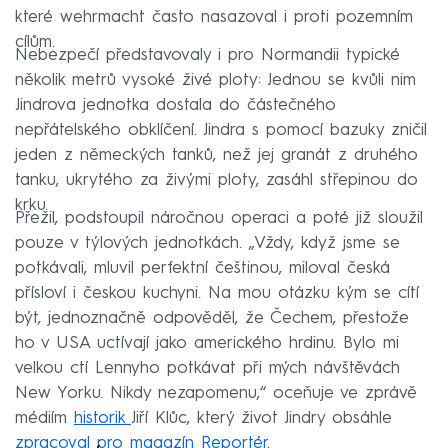
které wehrmacht často nasazoval i proti pozemním
cílům.
Nebezpečí představovaly i pro Normandii typické
několik metrů vysoké živé ploty: Jednou se kvůli nim
Jindrova jednotka dostala do částečného
nepřátelského obklíčení. Jindra s pomocí bazuky zničil
jeden z německých tanků, než jej granát z druhého
tanku, ukrytého za živými ploty, zasáhl střepinou do
krku.
Přežil, podstoupil náročnou operaci a poté již sloužil
pouze v týlových jednotkách. „Vždy, když jsme se
potkávali, mluvil perfektní češtinou, miloval česká
přísloví i českou kuchyni. Na mou otázku kým se cítí
být, jednoznačně odpověděl, že Čechem, přestože
ho v USA uctívají jako amerického hrdinu. Bylo mi
velkou ctí Lennyho potkávat při mých návštěvách
New Yorku. Nikdy nezapomenu,“ oceňuje ve zprávě
médiím
historik
Jiří Klůc, který život Jindry obsáhle
zpracoval pro magazín Reportér
.