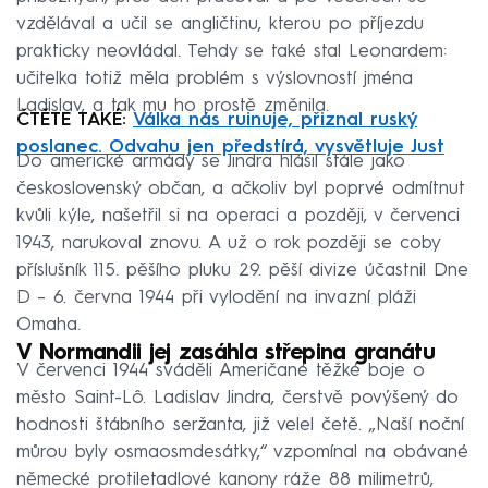
vzdělával a učil se angličtinu, kterou po příjezdu
prakticky neovládal. Tehdy se také stal Leonardem:
učitelka totiž měla problém s výslovností jména
Ladislav, a tak mu ho prostě změnila.
ČTĚTE TAKÉ:
Válka nás ruinuje, přiznal ruský
poslanec. Odvahu jen předstírá, vysvětluje Just
Do americké armády se Jindra hlásil stále jako
československý občan, a ačkoliv byl poprvé odmítnut
kvůli kýle, našetřil si na operaci a později, v červenci
1943, narukoval znovu. A už o rok později se coby
příslušník 115. pěšího pluku 29. pěší divize účastnil Dne
D – 6. června 1944 při vylodění na invazní pláži
Omaha.
V Normandii jej zasáhla střepina granátu
V červenci 1944 sváděli Američané těžké boje o
město Saint-Lô. Ladislav Jindra, čerstvě povýšený do
hodnosti štábního seržanta, již velel četě. „Naší noční
můrou byly osmaosmdesátky,“ vzpomínal na obávané
německé protiletadlové kanony ráže 88 milimetrů,