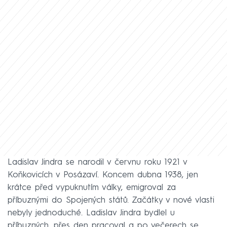
Ladislav Jindra se narodil v červnu roku 1921 v
Koňkovicích v Posázaví. Koncem dubna 1938, jen
krátce před vypuknutím války, emigroval za
příbuznými do Spojených států. Začátky v nové vlasti
nebyly jednoduché. Ladislav Jindra bydlel u
příbuzných, přes den pracoval a po večerech se