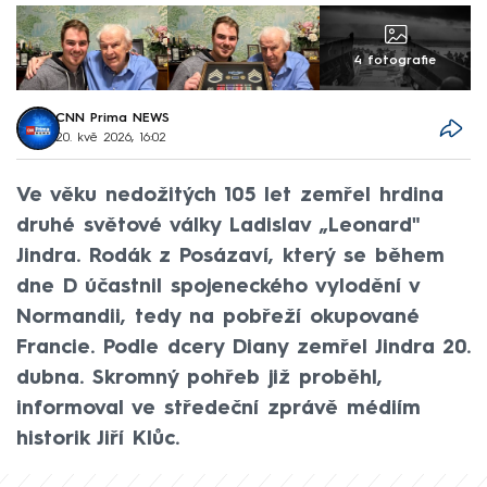
4 fotografie
CNN Prima NEWS
20. kvě 2026, 16:02
Ve věku nedožitých 105 let zemřel hrdina
druhé světové války Ladislav „Leonard"
Jindra. Rodák z Posázaví, který se během
dne D účastnil spojeneckého vylodění v
Normandii, tedy na pobřeží okupované
Francie. Podle dcery Diany zemřel Jindra 20.
dubna. Skromný pohřeb již proběhl,
informoval ve středeční zprávě médiím
historik Jiří Klůc.