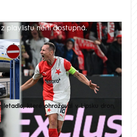
 playlistu není dostupná.
V
é letadlo, které ohrožoval v Lipsku dron,
Přilá
polit