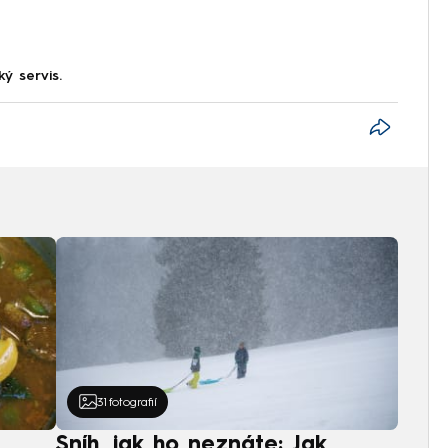
ký servis.
31
fotografií
Sníh, jak ho neznáte: Jak