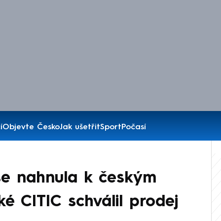
í
Objevte Česko
Jak ušetřit
Sport
Počasí
se nahnula k českým
é CITIC schválil prodej