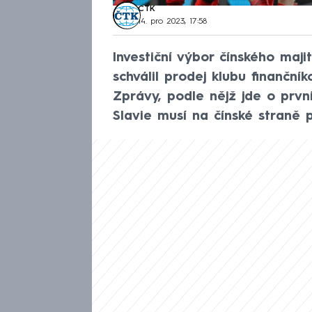
ČTK
14. pro 2023, 17:58
Investiční výbor čínského maj
schválil prodej klubu finančn
Zprávy, podle nějž jde o prvn
Slavie musí na čínské straně pr