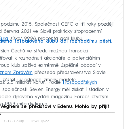
d podzimu 2015. Společnost CEFC o tři roky později
d června 2021 ve Slavii prakticky stoprocentní
Eura
získat 99,98 procenta akcií klubu.
ckého fotbalového klubu dal rozhodčímu pěstí.
tších Čechů ve středu možnou transakci
adřovat k rozhodnutí akcionáře o potenciálním
Group klub zažívá extrémně úspěšné období v
znam Zprávám
předseda představenstva Slavie
i zůstat i v případě změny majitele.
až 2,5 miliardy korun. Podle
Hospodářských
 společnosti Sev.en Energy měl získat i stadion v
 podle říjnového vydání magazínu Forbes čtvrtým
 183,3 miliardy korun.
ghem se představí v Edenu. Mohlo by přijít
k
iled to fetch
CITIC Group
Pavel Tykač