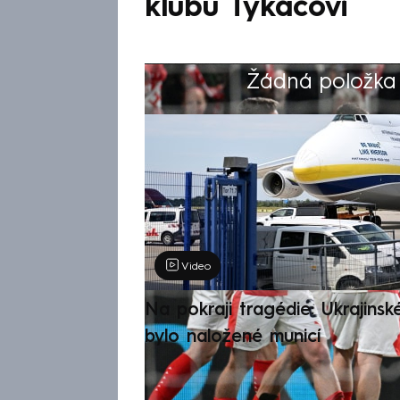
klubu Tykačovi
Žádná položka z
Výběr redakce
Video
Na pokraji tragédie: Ukrajinsk
bylo naložené municí