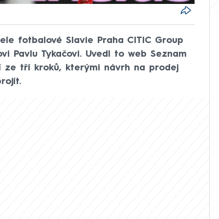
itele fotbalové Slavie Praha CITIC Group
íkovi Pavlu Tykačovi. Uvedl to web Seznam
í ze tří kroků, kterými návrh na prodej
ojít.