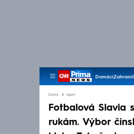
Domácí
Zahranič
Pořady
Domů
Sport
Fotbalová Slavia 
rukám. Výbor čínsk