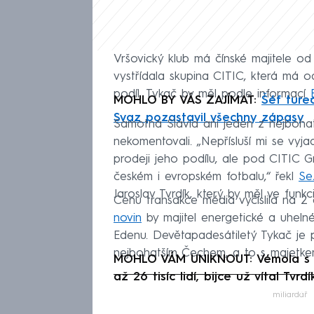
Vršovický klub má čínské majitele o
vystřídala skupina CITIC, která má o
podíl. Tykač by měl podle informací
MOHLO BY VÁS ZAJÍMAT:
Šéf ture
Svaz pozastavil všechny zápasy
Samotná Slavia ani jeden z nejboha
nekomentovali. „Nepřísluší mi se vyj
prodeji jeho podílu, ale pod CITIC 
českém i evropském fotbalu,“ řekl
Se
Jaroslav Tvrdík, který by měl ve funkc
Cenu transakce média vyčíslila na 2 
novin
by majitel energetické a uhelné
Edenu. Devětapadesátiletý Tykač je
nejbohatším Čechem, a to s majetkem
MOHLO VÁM UNIKNOUT: Vémola s Vé
až 26 tisíc lidí, bijce už vítal Tvrdí
Fa
miliardář