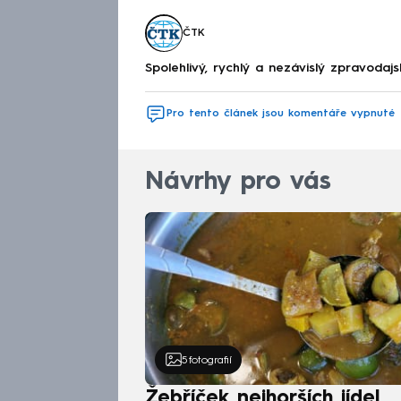
ČTK
Spolehlivý, rychlý a nezávislý zpravodajs
Pro tento článek jsou komentáře vypnuté
Návrhy pro vás
5
fotografií
Žebříček nejhorších jídel