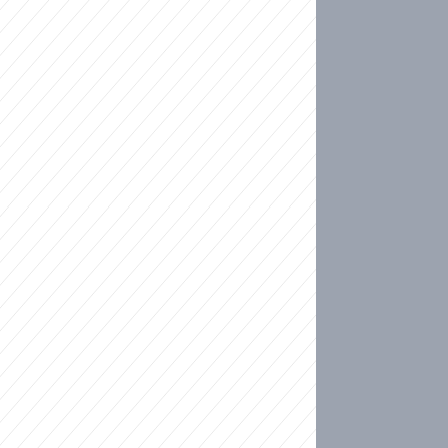
ideo
kat migranty do Česka? Sami by odešli, tvrdí exp
ické sebevraždě