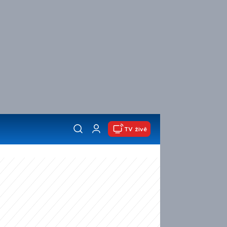
TV živě