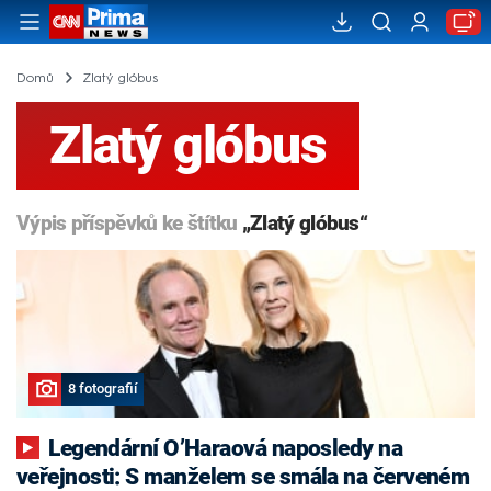
Domů
Zlatý glóbus
Zlatý glóbus
Výpis příspěvků ke štítku
„Zlatý glóbus“
8 fotografií
Legendární O’Haraová naposledy na
veřejnosti: S manželem se smála na červeném