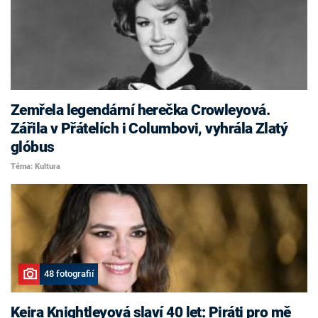
Zemřela legendární herečka Crowleyová.
Zářila v Přátelích i Columbovi, vyhrála Zlatý
glóbus
Téma: Kultura
48 fotografií
Keira Knightleyová slaví 40 let: Piráti pro mě