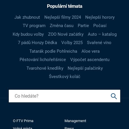
Populární témata
Jak zhubnout
Nejlepší filmy 2024
Nejlepší horory
TV program
Změna času
Partie
Počasí
Kdy budou volby
ZOO Nové začátky
Auto – katalog
7 pádů Honzy Dědka
Volby 2025
Svařené víno
Tatarák podle Pohlreicha
Aloe vera
Pěstování lichořeřišnice
Výpočet ascendentu
Tvarohové knedlíky
Nejlepší palačinky
Švestkový koláč
O FTV Prima
Management
Volná místa
Press