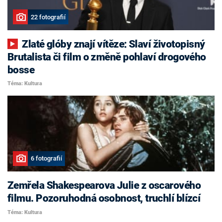
22 fotografií
Zlaté glóby znají vítěze: Slaví životopisný
Brutalista či film o změně pohlaví drogového
bosse
Téma: Kultura
6 fotografií
Zemřela Shakespearova Julie z oscarového
filmu. Pozoruhodná osobnost, truchlí blízcí
Téma: Kultura