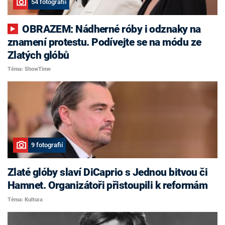
54 fotografií
OBRAZEM: Nádherné róby i odznaky na
znamení protestu. Podívejte se na módu ze
Zlatých glóbů
Téma: ShowTime
9 fotografií
Zlaté glóby slaví DiCaprio s Jednou bitvou či
Hamnet. Organizátoři přistoupili k reformám
Téma: Kultura