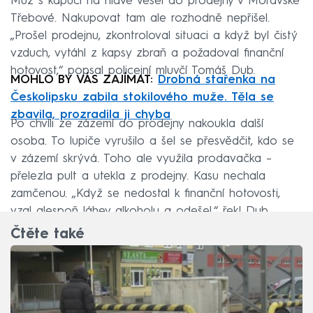
Muž s kapucí na hlavě vešel do prodejny v Moravské
Třebové. Nakupovat tam ale rozhodně nepřišel.
„Prošel prodejnu, zkontroloval situaci a když byl čistý
vzduch, vytáhl z kapsy zbraň a požadoval finanční
hotovost,“ popsal policejní mluvčí Tomáš Dub.
MOHLO BY VÁS ZAJÍMAT:
Drobná stařenka na
Českolipsku zabila stokilového muže. Těla se
zbavila, prozradila ji chyba
Po chvíli ze zázemí do prodejny nakoukla další
osoba. To lupiče vyrušilo a šel se přesvědčit, kdo se
v zázemí skrývá. Toho ale využila prodavačka –
přelezla pult a utekla z prodejny. Kasu nechala
zamčenou. „Když se nedostal k finanční hotovosti,
vzal alespoň láhev alkoholu a odešel,“ řekl Dub.
Čtěte také