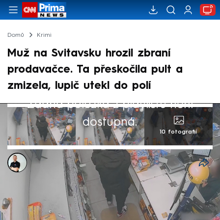
Domů
Krimi
Muž na Svitavsku hrozil zbraní
prodavačce. Ta přeskočila pult a
zmizela, lupič utekl do polí
Žádná položka z playlistu není
dostupná.
10 fotografií
Bohuslav Štěpánek
24. kvě 2025, 09:17
Velmi rychle vyřešili kriminalisté případ
loupeže, který se odehrál na Svitavsku.