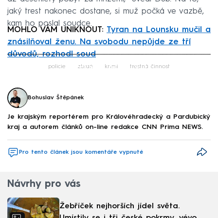
jaký trest nakonec dostane, si muž počká ve vazbě,
kam ho poslal soudce.
MOHLO VÁM UNIKNOUT:
Tyran na Lounsku mučil a
znásilňoval ženu. Na svobodu nepůjde ze tří
důvodů, rozhodl soud
Failed to fetch
policie
zbraň
krimi
trestná činnost
Bohuslav Štěpánek
Je krajským reportérem pro Královéhradecký a Pardubický
kraj a autorem článků on-line redakce CNN Prima NEWS.
Pro tento článek jsou komentáře vypnuté
Návrhy pro vás
Žebříček nejhorších jídel světa.
Umístily se i tři české pokrmy, vévodí