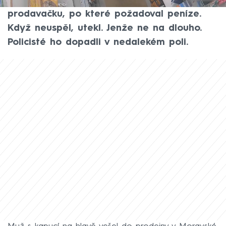
Ozbrojený muž tam v obchodě přepadl
prodavačku, po které požadoval peníze.
Když neuspěl, utekl. Jenže ne na dlouho.
Policisté ho dopadli v nedalekém poli.