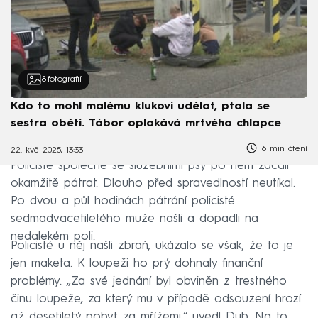
8
fotografií
Kdo to mohl malému klukovi udělat, ptala se
sestra oběti. Tábor oplakává mrtvého chlapce
6 min čtení
22. kvě 2025, 13:33
Policisté společně se služebními psy po něm začali
okamžitě pátrat. Dlouho před spravedlností neutíkal.
Po dvou a půl hodinách pátrání policisté
sedmadvacetiletého muže našli a dopadli na
nedalekém poli.
Policisté u něj našli zbraň, ukázalo se však, že to je
jen maketa. K loupeži ho prý dohnaly finanční
problémy. „Za své jednání byl obviněn z trestného
činu loupeže, za který mu v případě odsouzení hrozí
až desetiletý pobyt za mřížemi,“ uvedl Dub. Na to,