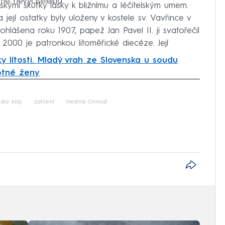
mě nevyčíslitelná.
skými skutky lásky k bližnímu a léčitelským umem.
její ostatky byly uloženy v kostele sv. Vavřince v
hlášena roku 1907, papež Jan Pavel II. ji svatořečil
2000 je patronkou litoměřické diecéze. Její
y lítosti. Mladý vrah ze Slovenska u soudu
otné ženy
iled to fetch
ský kraj
zatčení
trestná činnost