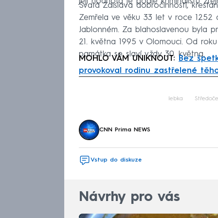
její hodnota je podle kriminalistů zřej
Svatá Zdislava dobročinností, křesťan
Zemřela ve věku 33 let v roce 1252 a 
Jablonném. Za blahoslavenou byla pro
21. května 1995 v Olomouci. Od roku 
památka se slaví vždy 30. května.
MOHLO VÁM UNIKNOUT:
Bez špetk
provokoval rodinu zastřelené těh
Fa
lebka
Středoče
CNN Prima NEWS
Vstup do diskuze
Návrhy pro vás