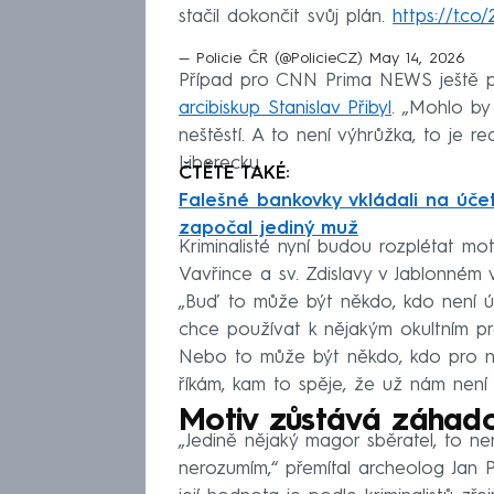
stačil dokončit svůj plán.
https://t.c
— Policie ČR (@PolicieCZ)
May 14, 2026
Případ pro CNN Prima NEWS ještě 
arcibiskup Stanislav Přibyl
. „Mohlo by 
neštěstí. A to není výhrůžka, to je re
Liberecku.
ČTĚTE TAKÉ:
Falešné bankovky vkládali na účet
započal jediný muž
Kriminalisté nyní budou rozplétat moti
Vavřince a sv. Zdislavy v Jablonném 
„Buď to může být někdo, kdo není ú
chce používat k nějakým okultním pr
Nebo to může být někdo, kdo pro ně
říkám, kam to spěje, že už nám není ni
Motiv zůstává záhad
„Jedině nějaký magor sběratel, to n
nerozumím,“ přemítal archeolog Jan P