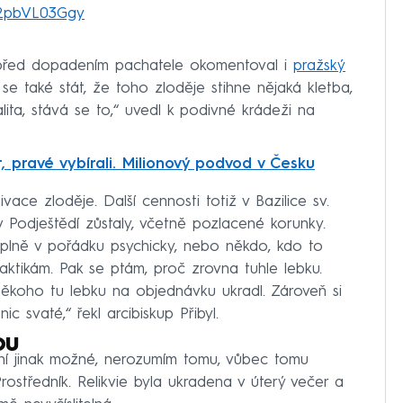
o/2pbVL03Ggy
před dopadením pachatele okomentoval i
pražský
se také stát, že toho zloděje stihne nějaká kletba,
alita, stává se to,“ uvedl k podivné krádeži na
, pravé vybírali. Milionový podvod v Česku
vace zloděje. Další cennosti totiž v Bazilice sv.
v Podještědí zůstaly, včetně pozlacené korunky.
plně v pořádku psychicky, nebo někdo, kdo to
aktikám. Pak se ptám, proč zrovna tuhle lebku.
koho tu lebku na objednávku ukradl. Zároveň si
c svaté,“ řekl arcibiskup Přibyl.
ou
ení jinak možné, nerozumím tomu, vůbec tomu
rostředník. Relikvie byla ukradena v úterý večer a