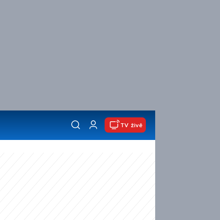
TV živě