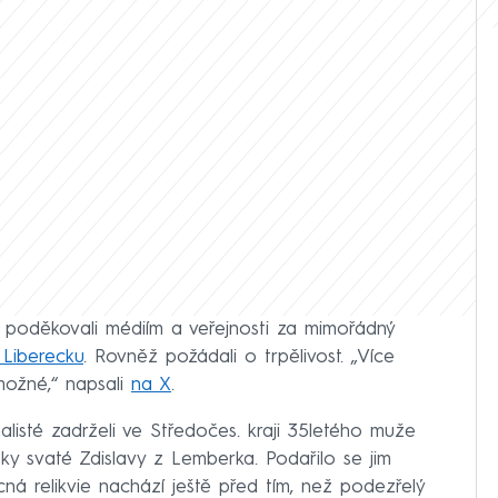
m poděkovali médiím a veřejnosti za mimořádný
a Liberecku
. Rovněž požádali o trpělivost. „Více
možné,“ napsali
na X
.
alisté zadrželi ve Středočes. kraji 35letého muže
y svaté Zdislavy z Lemberka. Podařilo se jim
cná relikvie nachází ještě před tím, než podezřelý