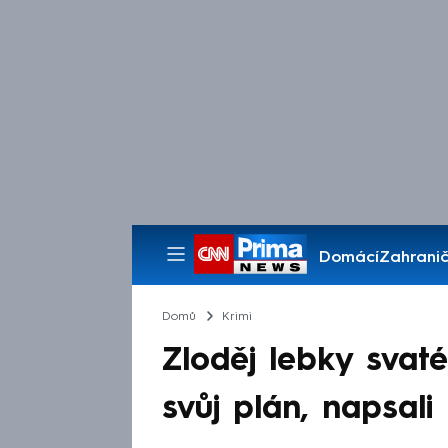
Domácí
Zahranič
Pořady
Domů
Krimi
Zloděj lebky svaté
svůj plán, napsali 