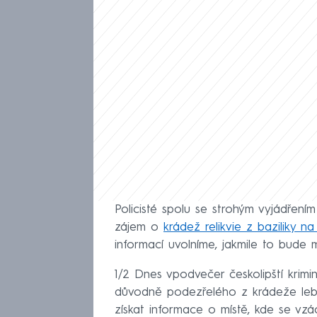
Policisté spolu se strohým vyjádření
zájem o
krádež relikvie z baziliky n
informací uvolníme, jakmile to bude 
1/2 Dnes vpodvečer českolipští krimin
důvodně podezřelého z krádeže lebk
získat informace o místě, kde se vzá