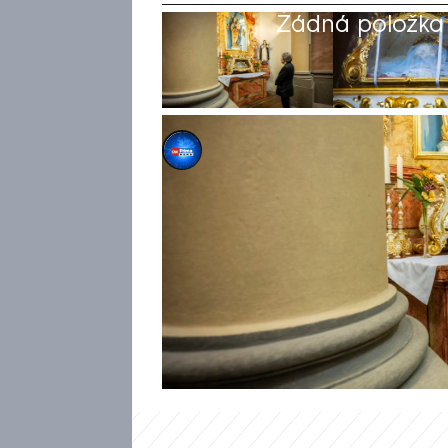
Žádná položka z
CNN Prima NEWS
14. kvě 2026, 20:27
Českolipští kriminalisté ve č
kraji 35letého muže důvodně 
Zdislavy z Lemberka. „Podařil
vzácná relikvie nachází ještě
svůj plán,“ uvedli policisté na 
vysokou mírou pravděpodobnos
zda má policie relikvii ve své