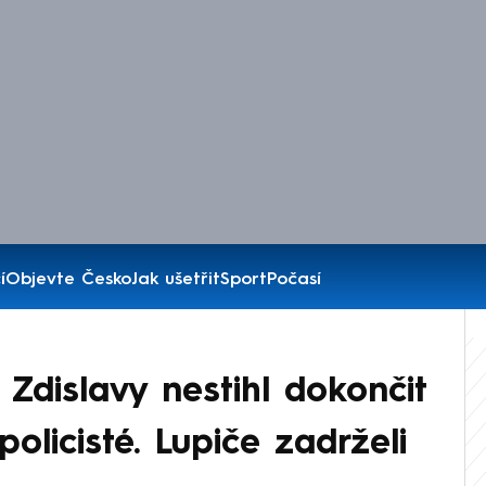
í
Objevte Česko
Jak ušetřit
Sport
Počasí
 Zdislavy nestihl dokončit
policisté. Lupiče zadrželi