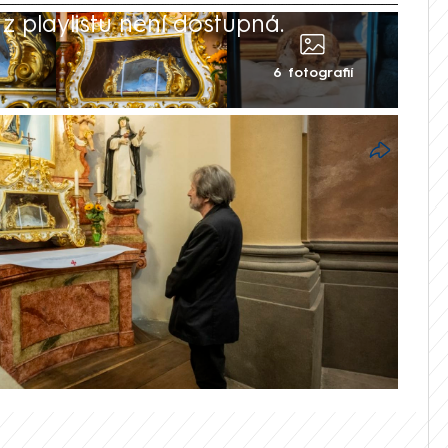
 playlistu není dostupná.
6 fotografií
tvrtek v podvečer zadrželi ve Středočeském
podezřelého z krádeže lebky svaté
o se jim získat informace o místě, kde se
 předtím, než podezřelý stačil dokončit
síti X. Kde se lebka nachází, ví policie s
ti, doplnila pro ČTK mluvčí na dotaz,
m držení.