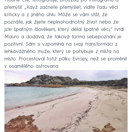
Hodně čte, fotografuje, brouzdá po Instagramu a
přemýšlí. „Když začnete přemýšlet, vidíte řadu věcí
kriticky a z jiného úhlu. Může se vám stát, že
poznáte, jak žijete neplnohodnotný život nebo že
jste špatným člověkem, který dělal špatné věci,“ tvrdí
Mauro a dodává, že taková forma sebepoznání je
pozitivní. Sám si vzpomíná na svoji transformaci z
lehkovážného muže, který se pohybuje z místa na
místo. Procestoval totiž půlku Evropy, než se proměnil
v osamělého ostrovana.