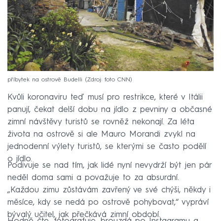
příbytek na ostrově Budelli
Zdroj: foto CNN
Kvůli koronaviru teď musí pro restrikce, které v Itálii
panují, čekat delší dobu na jídlo z pevniny a občasné
zimní návštěvy turistů se rovněž nekonají. Za léta
života na ostrově si ale Mauro Morandi zvykl na
jednodenní výlety turistů, se kterými se často podělí
o jídlo.
Podivuje se nad tím, jak lidé nyní nevydrží být jen pár
neděl doma sami a považuje to za absurdní.
„Každou zimu zůstávám zavřený ve své chýši, někdy i
měsíce, kdy se nedá po ostrově pohybovat,“ vypráví
bývalý učitel, jak přečkává zimní období.