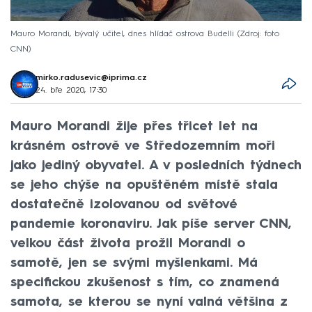
Mauro Morandi, bývalý učitel, dnes hlídač ostrova Budelli
Zdroj: foto
CNN
mirko.radusevic@iprima.cz
24. bře 2020, 17:30
Mauro Morandi žije přes třicet let na
krásném ostrově ve Středozemním moři
jako jediný obyvatel. A v posledních týdnech
se jeho chýše na opuštěném místě stala
dostatečně izolovanou od světové
pandemie koronaviru. Jak píše server CNN,
velkou část života prožil Morandi o
samotě, jen se svými myšlenkami. Má
specifickou zkušenost s tím, co znamená
samota, se kterou se nyní valná většina z