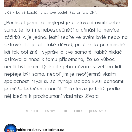
pláž v barvě korálů na ostrově Budelli
Zdroj: foto CNN
„Pochopil jsem, že nejlepší je cestování uvnitř sebe
sama. Je to i nejnebezpečnější a přináší to nejvíce
zážitků. A je jedno, jestli sedíte ve svém bytě nebo na
ostrově. To je ale také důvod, proč je to pro mnohé
lidi tak obtížné,“ vypráví o své samotě italský hlídač
ostrova a hned k tomu připomene, že se vůbec
necítí být osamělý. Podle jeho názoru si většina lidí
nepřeje být sama, neboť jim je nepříjemná vlastní
společnost. Myslí si, že nynější izolace kvůli pandemii
je může ledačemu naučit. Tato krize je totiž podle
něj ideální k prozkoumání vlastního života.
samota
ostrov
Ital
Itálie
poustevník
mirko.radusevic@iprima.cz