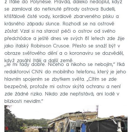
z Itálie do Polynésie. Pravda, daleko nedoplul, když
se zamiloval do netknuté přírody ostrova Budelli,
křišťálově čisté vody, korálově zbarveného písku a
krásného západu slunce. Rozhodl se na ostrově
zůstat. Vzal si na starost péči o ostrov od svého
předchůdce a ještě dnes ve svých 81 letech zde žije
jako italský Robinson Crusoe. Přesto se snaží být v
obraze světového dění a o koronaviru se dozvěděl,
když zasáhl Itálii a další země.
„Je mi tady dobře. Ničeho a nikoho se nebojím,“ říká
redaktorovi CNN do mobilního telefonu, který je jeho
hlavním spojením se zbytkem světa. „Cítím se zde
bezpečně, protože mi ostrov skýtá ochranu a není
zde žádné riziko. Nikdo zde nepřistává, ani lodě v
blízkosti nevidím.“