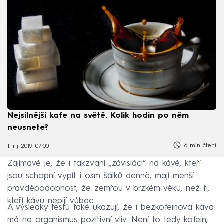
Nejsilnější kafe na světě. Kolik hodin po něm
neusnete?
6 min čtení
1. říj 2019, 07:00
Zajímavé je, že i takzvaní „závisláci“ na kávě, kteří
jsou schopní vypít i osm šálků denně, mají menší
pravděpodobnost, že zemřou v brzkém věku, než ti,
kteří kávu nepijí vůbec.
A výsledky testů také ukazují, že i bezkofeinová káva
má na organismus pozitivní vliv. Není to tedy kofein,