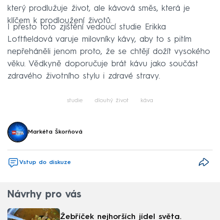
který prodlužuje život, ale kávová směs, která je
klíčem k prodloužení životů.
I přesto toto zjištění vedoucí studie Erikka
Loftfieldová varuje milovníky kávy, aby to s pitím
nepřeháněli jenom proto, že se chtějí dožít vysokého
věku. Vědkyně doporučuje brát kávu jako součást
zdravého životního stylu i zdravé stravy.
studie
dlouhý život
káva
Markéta Škorňová
Vstup do diskuze
Návrhy pro vás
Žebříček nejhorších jídel světa.