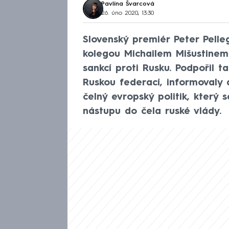
Pavlína Švarcová
26. úno 2020, 13:30
Slovenský premiér Peter Pelle
kolegou Michailem Mišustinem
sankcí proti Rusku. Podpořil t
Ruskou federací, informovaly 
čelný evropský politik, který
nástupu do čela ruské vlády.