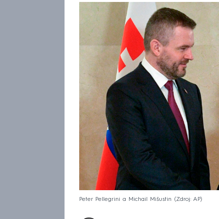
Peter Pellegrini a Michail Mišustin
Zdroj: AP