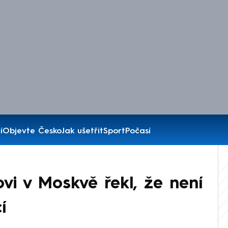
í
Objevte Česko
Jak ušetřit
Sport
Počasí
novi v Moskvě řekl, že není
í