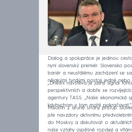
Dialog a spolupráce je jedinou cesto
nyní slovenský premiér. Slovensko po
bariér a neustálému zacházení se sa
nějakými tvrdými postoji jedné nebo d
„Dnešní návštěva je jasný signál toh
perspektivních a dobře se rozvíjející
agentury TASS. „Naše ekonomická spol
kdybychom v tom mohli pokračovat,“ 
Mišustin z druhé strany přístup Slove
jste navzdory aktivnímu předvolebním
do Moskvy a diskutovat o aktuálních
naše vztahy úspěšně rozvíjejí a vítá