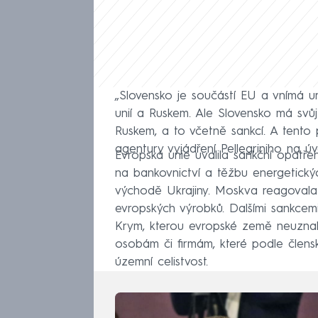
„Slovensko je součástí EU a vnímá ur
unií a Ruskem. Ale Slovensko má svůj
Ruskem, a to včetně sankcí. A tento 
agentury vyjádření Pellegriniho na ú
Evropská unie uvalila sankční opatře
na bankovnictví a těžbu energetickýc
východě Ukrajiny. Moskva reagovala 
evropských výrobků. Dalšími sankce
Krym, kterou evropské země neuznaly.
osobám či firmám, které podle člensk
územní celistvost.