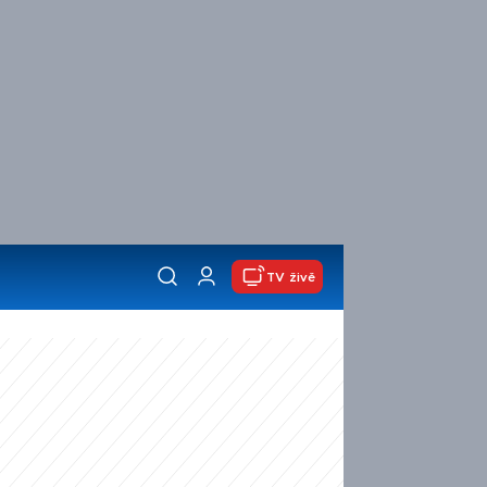
TV živě