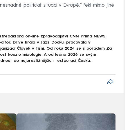
esnadné politické situaci v Evropě,“ řekl mimo jiné
éfredaktora on-line zpravodajství CNN Prima NEWS.
ditor. Dříve hrála v Jazz Docku, pracovala v
ganizaci Člověk v tísni. Od roku 2024 se s pořadem Za
nost kouzlo mixologie. A od ledna 2026 se svým
nout do nejprestižnějších restaurací Česka.