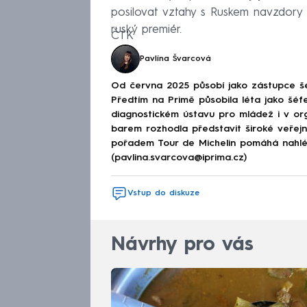
posilovat vztahy s Ruskem navzdory n
ruský premiér.
ČTK
Pavlína Švarcová
Od června 2025 působí jako zástupce š
Předtím na Primě působila léta jako šéfe
diagnostickém ústavu pro mládež i v or
barem rozhodla představit široké veřej
pořadem Tour de Michelin pomáhá nahléd
(pavlina.svarcova@iprima.cz)
Vstup do diskuze
Návrhy pro vás