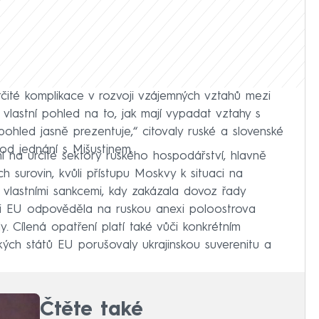
čité komplikace v rozvoji vzájemných vztahů mezi
 vlastní pohled na to, jak mají vypadat vztahy s
pohled jasně prezentuje,“ citovaly ruské a slovenské
vod jednání s Mišustinem.
ní na určité sektory ruského hospodářství, hlavně
h surovin, kvůli přístupu Moskvy k situaci na
vlastními sankcemi, kdy zakázala dovoz řady
mi EU odpověděla na ruskou anexi poloostrova
 Cílená opatření platí také vůči konkrétním
ých států EU porušovaly ukrajinskou suverenitu a
Čtěte také