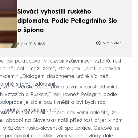
Slováci vyhostili ruského
diplomata. Podle Pellegriniho šlo
o špiona
6 min čtení
5. pro 2018, 11:45
u, jak pokračovat v rozvoji vzájemných vztahů, řekl
dle něj patří mezi země, které jsou „proti budování
nkcemi.“ „Dialogem dosáhneme určitě víc než
ruhé strany,“ zdůraznil.
o, že Slovensko bude pokračovat v konstruktivních,
ch vztazích s Ruskem,“ řekl rovněž Pellegrini podle
upráce je stále pozitivnější a byl bych rád,
dodal slovenský premiér.
nska k Rusku ocenil. „Je pro nás velmi důležité, že
u období na Slovensku našli příležitost přijet k nám
 otázkách rusko-slovenské spolupráce. Celkově se
me principiální odhodlání vámi vedené vlády dále