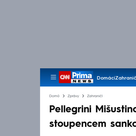
Domácí
Zahranič
Pořady
Domů
Zprávy
Zahraničí
Pellegrini Mišusti
stoupencem sankc