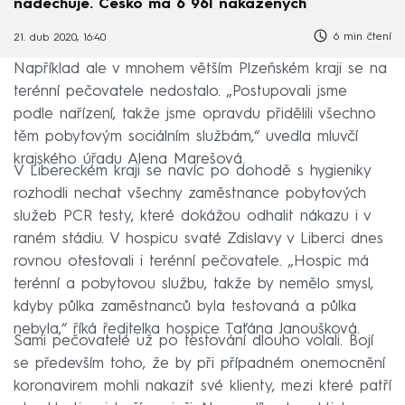
nadechuje. Česko má 6 961 nakažených
6 min čtení
21. dub 2020, 16:40
Například ale v mnohem větším Plzeňském kraji se na
terénní pečovatele nedostalo. „Postupovali jsme
podle nařízení, takže jsme opravdu přidělili všechno
těm pobytovým sociálním službám,“ uvedla mluvčí
krajského úřadu Alena Marešová.
V Libereckém kraji se navíc po dohodě s hygieniky
rozhodli nechat všechny zaměstnance pobytových
služeb PCR testy, které dokážou odhalit nákazu i v
raném stádiu. V hospicu svaté Zdislavy v Liberci dnes
rovnou otestovali i terénní pečovatele. „Hospic má
terénní a pobytovou službu, takže by nemělo smysl,
kdyby půlka zaměstnanců byla testovaná a půlka
nebyla,“ říká ředitelka hospice Taťána Janoušková.
Sami pečovatelé už po testování dlouho volali. Bojí
se především toho, že by při případném onemocnění
koronavirem mohli nakazit své klienty, mezi které patří