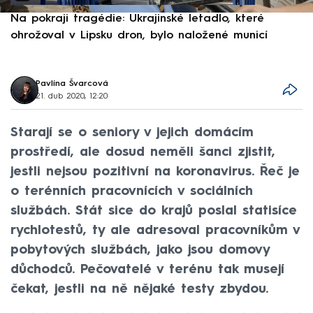
Na pokraji tragédie: Ukrajinské letadlo, které
P
ohrožoval v Lipsku dron, bylo naložené municí
e
Pavlína Švarcová
21. dub 2020, 12:20
Starají se o seniory v jejich domácím
prostředí, ale dosud neměli šanci zjistit,
jestli nejsou pozitivní na koronavirus. Řeč je
o terénních pracovnících v sociálních
službách. Stát sice do krajů poslal statisíce
rychlotestů, ty ale adresoval pracovníkům v
pobytových službách, jako jsou domovy
důchodců. Pečovatelé v terénu tak musejí
čekat, jestli na ně nějaké testy zbydou.