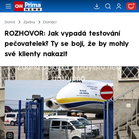
Domů
Zprávy
Domácí
ROZHOVOR: Jak vypadá testování
pečovatelek? Ty se bojí, že by mohly
své klienty nakazit
Žádná položka z playlistu není
Výběr redakce
dostupná.