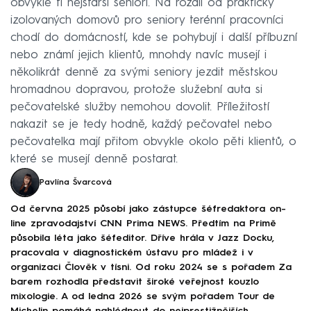
obvykle ti nejstarší senioři. Na rozdíl od prakticky
izolovaných domovů pro seniory terénní pracovníci
chodí do domácností, kde se pohybují i další příbuzní
nebo známí jejich klientů, mnohdy navíc musejí i
několikrát denně za svými seniory jezdit městskou
hromadnou dopravou, protože služební auta si
pečovatelské služby nemohou dovolit. Příležitostí
nakazit se je tedy hodně, každý pečovatel nebo
pečovatelka mají přitom obvykle okolo pěti klientů, o
které se musejí denně postarat.
Pavlína Švarcová
Od června 2025 působí jako zástupce šéfredaktora on-
line zpravodajství CNN Prima NEWS. Předtím na Primě
působila léta jako šéfeditor. Dříve hrála v Jazz Docku,
pracovala v diagnostickém ústavu pro mládež i v
organizaci Člověk v tísni. Od roku 2024 se s pořadem Za
barem rozhodla představit široké veřejnost kouzlo
mixologie. A od ledna 2026 se svým pořadem Tour de