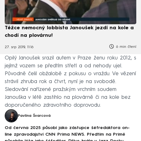
Těžce nemocný lobbista Janoušek jezdí na kole a
chodí na plovárnu!
6 min čtení
27. srp 2019, 11:16
Opilý Janoušek srazil autem v Praze ženu roku 2012, s
jejímž vozem se předtím střetl a od nehody ujel.
Původně čelil obžalobě z pokusu o vraždu. Ve vězení
strávil zhruba rok a čtvrt, nyní je na svobodě.
Sledování nařízené pražským vrchním soudem
Janouška v létě zastihlo na plovárně či na kole bez
doporučeného zdravotního doprovodu.
Pavlína Švarcová
Od června 2025 působí jako zástupce šéfredaktora on-
line zpravodajství CNN Prima NEWS. Předtím na Primě