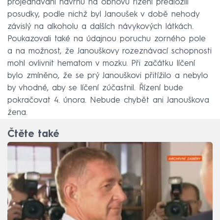
projednávání návrhu na obnovu řízení předložili
posudky, podle nichž byl Janoušek v době nehody
závislý na alkoholu a dalších návykových látkách.
Poukazovali také na údajnou poruchu zorného pole
a na možnost, že Janouškovy rozeznávací schopnosti
mohl ovlivnit hematom v mozku. Při začátku líčení
bylo zmíněno, že se prý Janouškovi přitížilo a nebylo
by vhodné, aby se líčení zúčastnil. Řízení bude
pokračovat 4. února. Nebude chybět ani Janouškova
žena.
Čtěte také