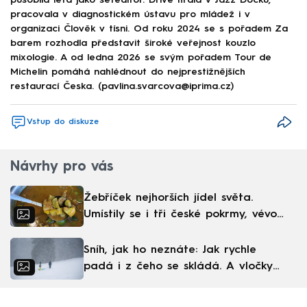
působila léta jako šéfeditor. Dříve hrála v Jazz Docku,
pracovala v diagnostickém ústavu pro mládež i v
organizaci Člověk v tísni. Od roku 2024 se s pořadem Za
barem rozhodla představit široké veřejnost kouzlo
mixologie. A od ledna 2026 se svým pořadem Tour de
Michelin pomáhá nahlédnout do nejprestižnějších
restaurací Česka. (pavlina.svarcova@iprima.cz)
Vstup do diskuze
Návrhy pro vás
Žebříček nejhorších jídel světa.
Umístily se i tři české pokrmy, vévodí
skandinávská kuchyně
Sníh, jak ho neznáte: Jak rychle
padá i z čeho se skládá. A vločky
nejsou bílé