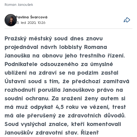
Roman Janoušek
Pavlína Švarcová
15. led 2020, 10:26
Pražský městský soud dnes znovu
projednával návrh lobbisty Romana
Janouška na obnovu jeho trestního řízení.
Podnikatele odsouzeného za úmyslné
ublížení na zdraví se na podzim zastal
Ústavní soud s tím, že předchozí zamítavá
rozhodnutí porušila Janouškovo právo na
soudní ochranu. Za sražení ženy autem si
má muž odpykat 4,5 roku ve vězení, trest
má ale přerušený ze zdravotních důvodů.
Soud vyslýchal znalce, kteří komentovali
Janouškův zdravotní stav. Řízen?