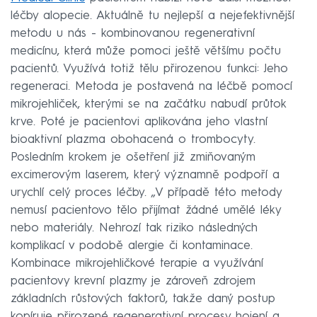
léčby alopecie. Aktuálně tu nejlepší a nejefektivnější
metodu u nás - kombinovanou regenerativní
medicínu, která může pomoci ještě většímu počtu
pacientů. Využívá totiž tělu přirozenou funkci: Jeho
regeneraci. Metoda je postavená na léčbě pomocí
mikrojehliček, kterými se na začátku nabudí průtok
krve. Poté je pacientovi aplikována jeho vlastní
bioaktivní plazma obohacená o trombocyty.
Posledním krokem je ošetření již zmiňovaným
excimerovým laserem, který významně podpoří a
urychlí celý proces léčby. „V případě této metody
nemusí pacientovo tělo přijímat žádné umělé léky
nebo materiály. Nehrozí tak riziko následných
komplikací v podobě alergie či kontaminace.
Kombinace mikrojehličkové terapie a využívání
pacientovy krevní plazmy je zároveň zdrojem
základních růstových faktorů, takže daný postup
kopíruje přirozené regenerativní procesy hojení a