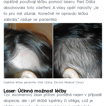
úspěšně používají léčbu pomocí laseru. Paní Dáša
absolvovala toto ošetření. A vlasy opět narostly. „Je
to pro mě zázrak. Konečně mi opravdu léčba
zabrala,“ raduje se pacientka.
Úspěšná léčba pacientky Dáši
Zdroj: Derma Medical Clinic
Laser: Účinná možnost léčby
Tzv. excimerový laser přitom pomáhá nejen v případě
alopecie, ale i při léčbě lupénky či vitiliga, což je