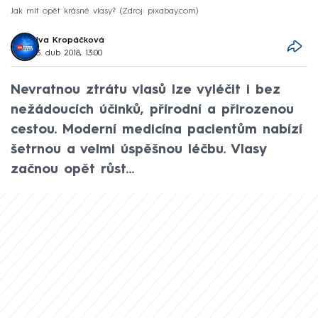
Jak mít opět krásné vlasy?
Zdroj: pixabay.com
Iva Kropáčková
3. dub 2018, 13:00
Nevratnou ztrátu vlasů lze vyléčit i bez
nežádoucích účinků, přírodní a přirozenou
cestou. Moderní medicína pacientům nabízí
šetrnou a velmi úspěšnou léčbu. Vlasy
začnou opět růst...