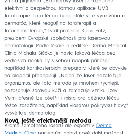
ztráta pigmentu. „Excimerový laser je rozhodně
efektivní a bezpečnou formou aplikace UVB
fototerapie. Tato léčba bude stále více využívána u
dermatóz, které reagují na fototerapii a
fotochemoterapii,“ tvrdí profesor Klaus Fritz,
prezident Evropské společnosti pro laserovou
dermatologii. Podle lékaře a ředitele Derma Medical
Clinic Michala Sičáka je navíc taková léčba bez
vedlejších účinků. Ty s sebou naopak přinášejí
například kortikosteroidní preparáty, které se obvykle
na alopecii předepisují. „Nejen že laser nezatěžuje
organizmus, ale tato metoda je mnohem rychlejší,
nezasahuje zdravou kůži a zamezuje vzniku jizev.
Velmi přesně lze ošetřit i místa pro běžnou léčbu
těžce zasažitelná, například vlasatou pokrývku hlavy,“
vysvětluje dermatolog.
Nová, ještě efektivnější metoda
Kromě samotného laseru ale experti v
Derma
Medical Clinic
pacientům nabízí nově další možnost