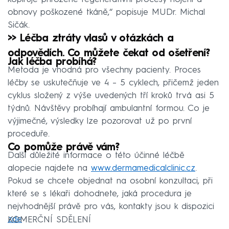
obnovy poškozené tkáně,“ popisuje MUDr. Michal
Sičák.
>> Léčba ztráty vlasů v otázkách a
odpovědích. Co můžete čekat od ošetření?
Jak léčba probíhá?
Metoda je vhodná pro všechny pacienty. Proces
léčby se uskutečňuje ve 4 – 5 cyklech, přičemž jeden
cyklus složený z výše uvedených tří kroků trvá asi 5
týdnů. Návštěvy probíhají ambulantní formou. Co je
výjimečné, výsledky lze pozorovat už po první
proceduře.
Co pomůže právě vám?
Další důležité informace o této účinné léčbě
alopecie najdete na
www.dermamedicalclinic.cz
.
Pokud se chcete objednat na osobní konzultaci, při
které se s lékaři dohodnete, jaká procedura je
nejvhodnější právě pro vás, kontakty jsou k dispozici
zde
KOMERČNÍ SDĚLENÍ