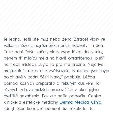
Je jedno, jestli jste muž nebo žena. Ztrácet vlasy ve
velkém může z nejrůznějších příčin kdokoliv – i děti.
Také paní Dáše začaly vlasy vypadávat do lysinky,
během tří měsíců měla na hlavě ohraničenou „pleš“
na třech místech. „Bylo to pro mě hrozné. Nejdříve
malá kolečka, která se zvětšovala. Nakonec jsem byla
holohlavá v zadní části hlavy,“ popisuje. Léčba
pomocí kožních preparátů či tekutým dusíkem na
různých zdravotnických pracovištích v okolí jejího
bydliště nezabírala. Pak ale našla pobočku Centra
klinické a estetické medicíny
Derma Medical Clinic
,
kde jí lékaři konečně pomohli. Již několik let tu