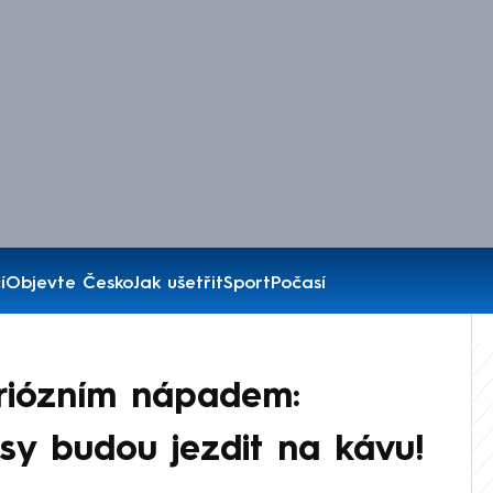
í
Objevte Česko
Jak ušetřit
Sport
Počasí
kuriózním nápadem:
y budou jezdit na kávu!