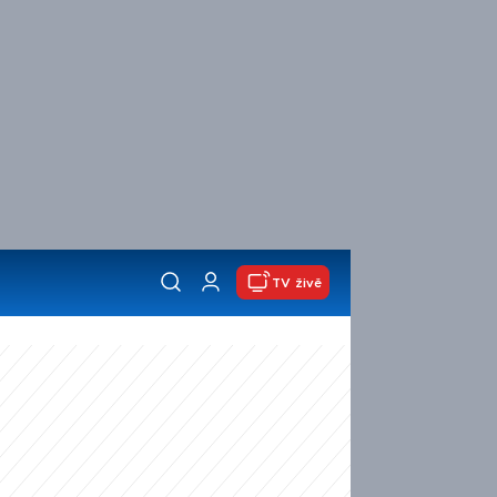
TV živě