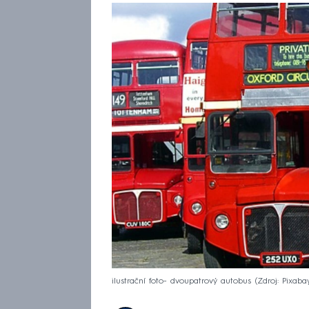
ilustrační foto- dvoupatrový autobus
Zdroj: Pixaba