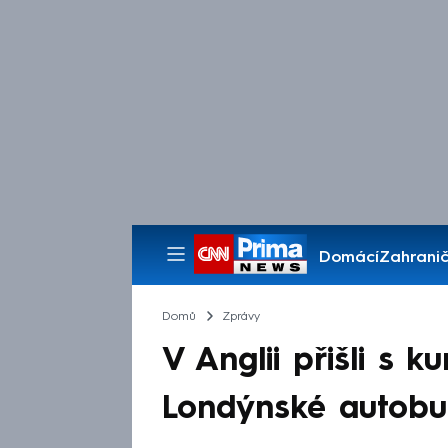
Domácí
Zahranič
Pořady
Domů
Zprávy
V Anglii přišli s 
Londýnské autobus