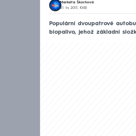
Markéta Škorňová
21. lis 2017, 10:00
Populární dvoupatrové autobu
biopalivo, jehož základní slož