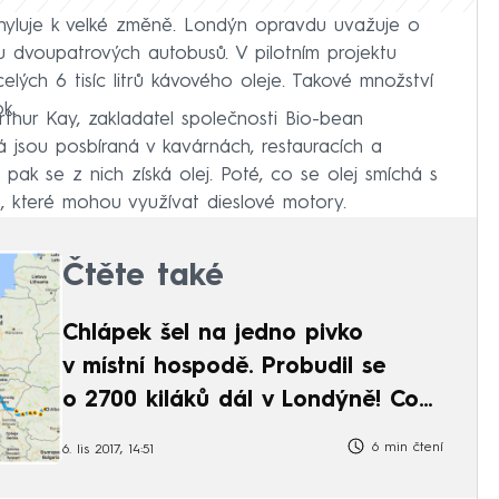
chyluje k velké změně. Londýn opravdu uvažuje o
 dvoupatrových autobusů. V pilotním projektu
elých 6 tisíc litrů kávového oleje. Takové množství
k.
rthur Kay, zakladatel společnosti Bio-bean
á jsou posbíraná v kavárnách, restauracích a
pak se z nich získá olej. Poté, co se olej smíchá s
20, které mohou využívat dieslové motory.
Čtěte také
Chlápek šel na jedno pivko
v místní hospodě. Probudil se
o 2700 kiláků dál v Londýně! Co
se stalo?
6 min čtení
6. lis 2017, 14:51