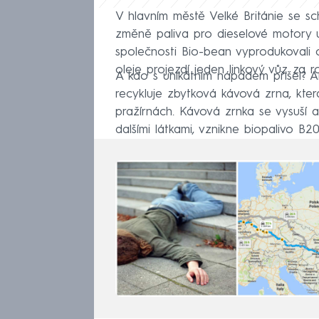
V hlavním městě Velké Británie se s
změně paliva pro dieselové motory u
společnosti Bio-bean vyprodukovali c
oleje projezdí jeden linkový vůz za ro
A kdo s unikátním nápadem přišel? A
recykluje zbytková kávová zrna, kter
pražírnách. Kávová zrnka se vysuší a 
dalšími látkami, vznikne biopalivo B