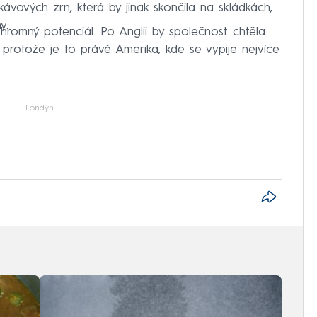
 kávových zrn, která by jinak skončila na skládkách,
y.
ohromný potenciál. Po Anglii by společnost chtěla
 protože je to právě Amerika, kde se vypije nejvíce
Londýn