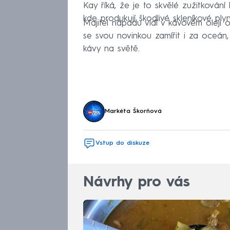
Kay říká, že je to skvělé zužitkování
kde produkují škodlivé skleníkové plyn
Majitel nápadu vidí v kávovém oleji 
se svou novinkou zamířit i za oceán,
kávy na světě.
Markéta Škorňová
Vstup do diskuze
Návrhy pro vás