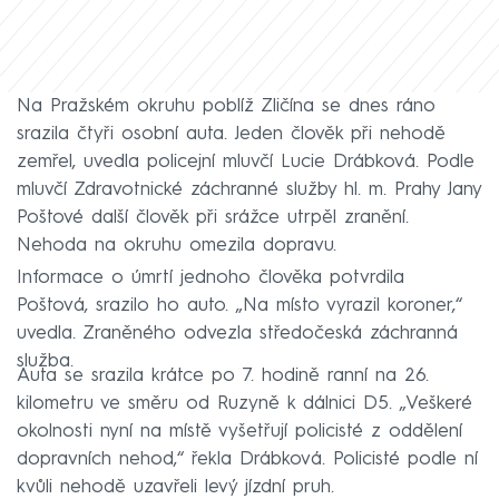
Na Pražském okruhu poblíž Zličína se dnes ráno
srazila čtyři osobní auta. Jeden člověk při nehodě
zemřel, uvedla policejní mluvčí Lucie Drábková. Podle
mluvčí Zdravotnické záchranné služby hl. m. Prahy Jany
Poštové další člověk při srážce utrpěl zranění.
Nehoda na okruhu omezila dopravu.
Informace o úmrtí jednoho člověka potvrdila
Poštová, srazilo ho auto. „Na místo vyrazil koroner,“
uvedla. Zraněného odvezla středočeská záchranná
služba.
Auta se srazila krátce po 7. hodině ranní na 26.
kilometru ve směru od Ruzyně k dálnici D5. „Veškeré
okolnosti nyní na místě vyšetřují policisté z oddělení
dopravních nehod,“ řekla Drábková. Policisté podle ní
kvůli nehodě uzavřeli levý jízdní pruh.