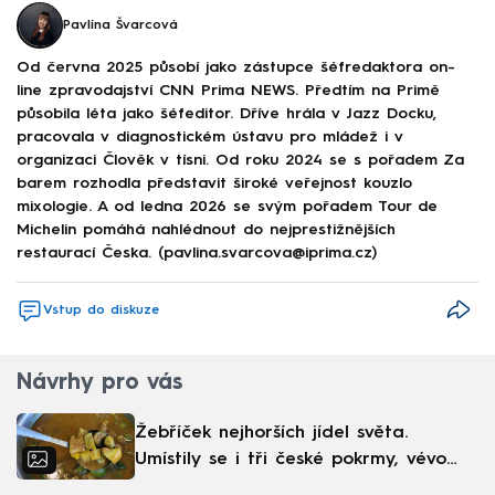
Pavlína Švarcová
Od června 2025 působí jako zástupce šéfredaktora on-
line zpravodajství CNN Prima NEWS. Předtím na Primě
působila léta jako šéfeditor. Dříve hrála v Jazz Docku,
pracovala v diagnostickém ústavu pro mládež i v
organizaci Člověk v tísni. Od roku 2024 se s pořadem Za
barem rozhodla představit široké veřejnost kouzlo
mixologie. A od ledna 2026 se svým pořadem Tour de
Michelin pomáhá nahlédnout do nejprestižnějších
restaurací Česka. (pavlina.svarcova@iprima.cz)
Vstup do diskuze
Návrhy pro vás
Žebříček nejhorších jídel světa.
Umístily se i tři české pokrmy, vévodí
skandinávská kuchyně