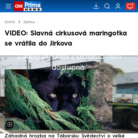
Domů
Zprávy
VIDEO: Slavná cirkusová maringotka
se vrátila do Jirkova
Žádná položka z playlistu není
Výběr redakce
dostupná.
Záhadná hrozba na Táborsku: Svědectví o velké
S