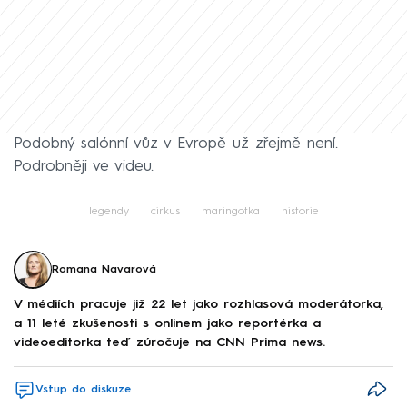
Podobný salónní vůz v Evropě už zřejmě není.
Podrobněji ve videu.
legendy
cirkus
maringotka
historie
Romana Navarová
V médiích pracuje již 22 let jako rozhlasová moderátorka,
a 11 leté zkušenosti s onlinem jako reportérka a
videoeditorka teď zúročuje na CNN Prima news.
Vstup do diskuze