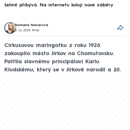
šelmě přibývá. Na internetu kolují nové záběry
d
Romana Navarová
3. lis 2019, 19:48
Cirkusovou maringotku z roku 1926
zakoupilo město Jirkov na Chomutovsku.
Patřila slavnému principálovi Karlu
Kludskému, který se v Jirkově narodil a žil.