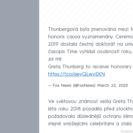
Thunbergová byla jmenována mezi tři
honoris causa vyznamenány. Ceremoni
2019 dostala čestný doktorát na univ
časopis Time vyhlásil osobností rok
za mír.
Greta Thunberg to receive honorary d
https://t.co/aeyQLwvEKN
— Fox News (@FoxNews)
March 22, 2023
Ve světovou známost vešla Greta Th
léta roku 2018 posadila před stockh
požadovala důslednější ochranu klima
stejně smýšlejícími celebritami a st
Nobelo