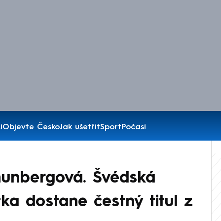
í
Objevte Česko
Jak ušetřit
Sport
Počasí
hunbergová. Švédská
tka dostane čestný titul z