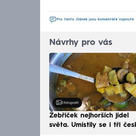
Pro tento článek jsou komentáře vypnuté
Návrhy pro vás
5
fotografií
Žebříček nejhorších jídel
světa. Umístily se i tři čes
pokrmy, vévodí skandináv