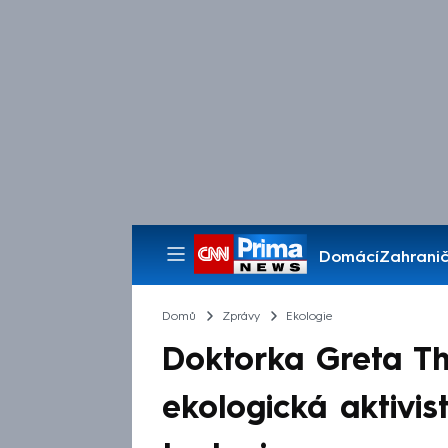
Domácí
Zahranič
Pořady
Domů
Zprávy
Ekologie
Doktorka Greta T
ekologická aktivis