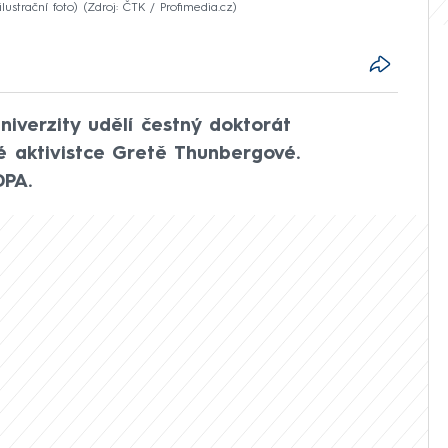
ustrační foto)
Zdroj: ČTK / Profimedia.cz
niverzity udělí čestný doktorát
é aktivistce Gretě Thunbergové.
DPA.