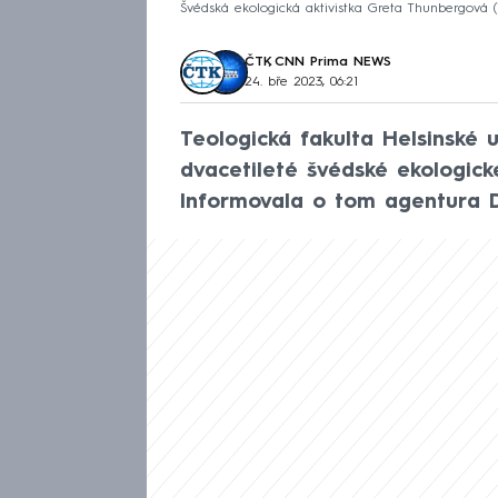
Švédská ekologická aktivistka Greta Thunbergová (il
ČTK
,
CNN Prima NEWS
24. bře 2023, 06:21
Teologická fakulta Helsinské u
dvacetileté švédské ekologick
Informovala o tom agentura 