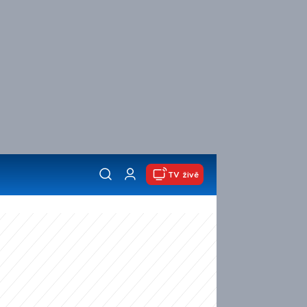
TV živě