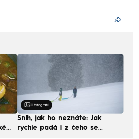
31
fotografií
Sníh, jak ho neznáte: Jak
ké
rychle padá i z čeho se
ská
skládá. A vločky nejsou bílé