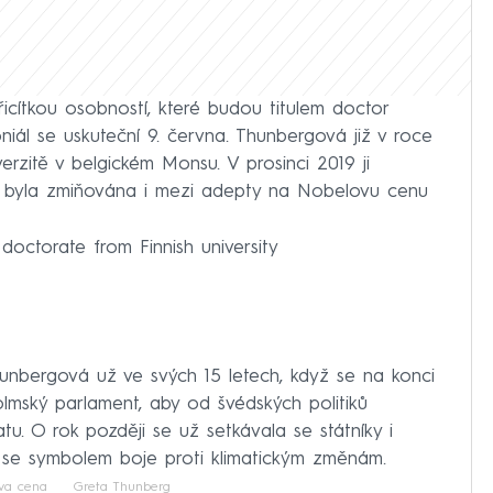
cítkou osobností, které budou titulem doctor
ál se uskuteční 9. června. Thunbergová již v roce
erzitě v belgickém Monsu. V prosinci 2019 ji
u, byla zmiňována i mezi adepty na Nobelovu cenu
octorate from Finnish university
unbergová už ve svých 15 letech, když se na konci
olmský parlament, aby od švédských politiků
tu. O rok později se už setkávala se státníky i
ala se symbolem boje proti klimatickým změnám.
va cena
Greta Thunberg