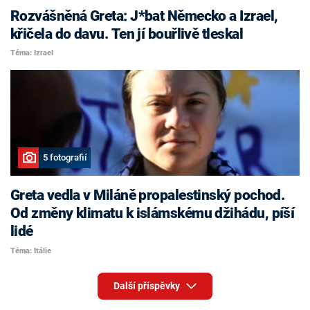
Rozvášněná Greta: J*bat Německo a Izrael,
křičela do davu. Ten jí bouřlivě tleskal
Téma: Izrael
5 fotografií
Greta vedla v Miláně propalestinský pochod.
Od změny klimatu k islámskému džihádu, píší
lidé
Téma: Itálie
Další příspěvky