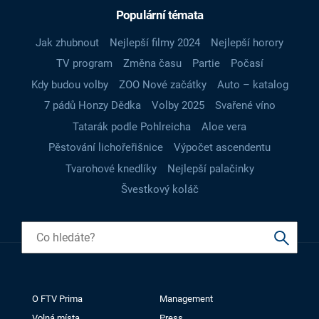
Populární témata
Jak zhubnout
Nejlepší filmy 2024
Nejlepší horory
TV program
Změna času
Partie
Počasí
Kdy budou volby
ZOO Nové začátky
Auto – katalog
7 pádů Honzy Dědka
Volby 2025
Svařené víno
Tatarák podle Pohlreicha
Aloe vera
Pěstování lichořeřišnice
Výpočet ascendentu
Tvarohové knedlíky
Nejlepší palačinky
Švestkový koláč
O FTV Prima
Management
Volná místa
Press