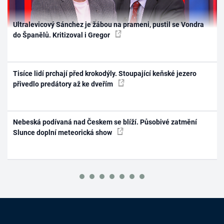
Ultralevicový Sánchez je žábou na prameni, pustil se Vondra
do Španělů. Kritizoval i Gregor
Tisíce lidí prchají před krokodýly. Stoupající keňské jezero
přivedlo predátory až ke dveřím
Nebeská podívaná nad Českem se blíží. Působivé zatmění
Slunce doplní meteorická show