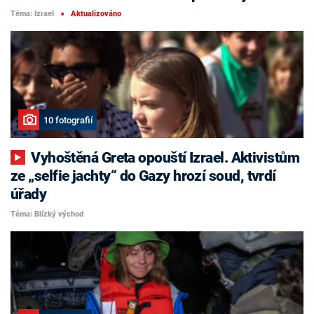
Téma: Izrael
Aktualizováno
■
10 fotografií
Vyhoštěná Greta opouští Izrael. Aktivistům
ze „selfie jachty“ do Gazy hrozí soud, tvrdí
úřady
Téma: Blízký východ