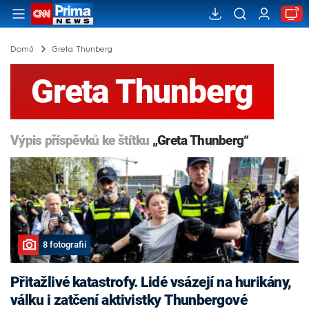
Domů
Greta Thunberg
Greta Thunberg
Výpis příspěvků ke štítku
„Greta Thunberg“
8 fotografií
Přitažlivé katastrofy. Lidé vsázejí na hurikány,
válku i zatčení aktivistky Thunbergové