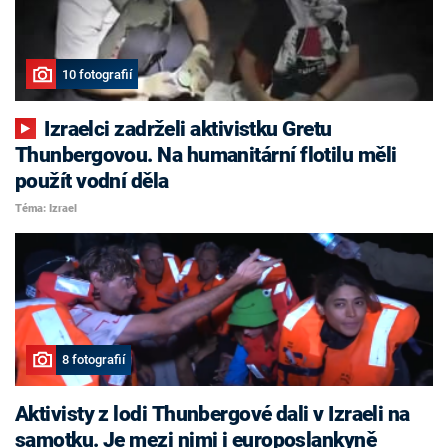
10 fotografií
Izraelci zadrželi aktivistku Gretu
Thunbergovou. Na humanitární flotilu měli
použít vodní děla
Téma: Izrael
8 fotografií
Aktivisty z lodi Thunbergové dali v Izraeli na
samotku. Je mezi nimi i europoslankyně