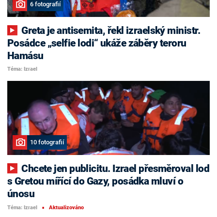
6 fotografií
Greta je antisemita, řekl izraelský ministr.
Posádce „selfie lodi“ ukáže záběry teroru
Hamásu
Téma: Izrael
10 fotografií
Chcete jen publicitu. Izrael přesměroval loď
s Gretou mířící do Gazy, posádka mluví o
únosu
Téma: Izrael
Aktualizováno
■