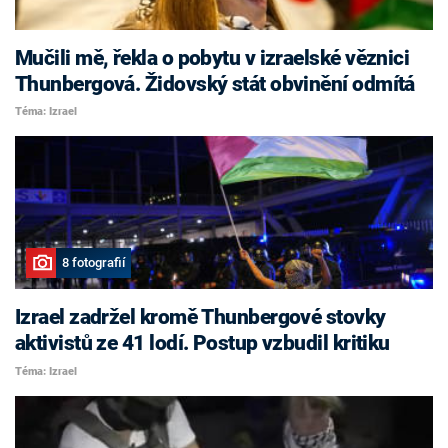
Mučili mě, řekla o pobytu v izraelské věznici
Thunbergová. Židovský stát obvinění odmítá
Téma: Izrael
8 fotografií
Izrael zadržel kromě Thunbergové stovky
aktivistů ze 41 lodí. Postup vzbudil kritiku
Téma: Izrael