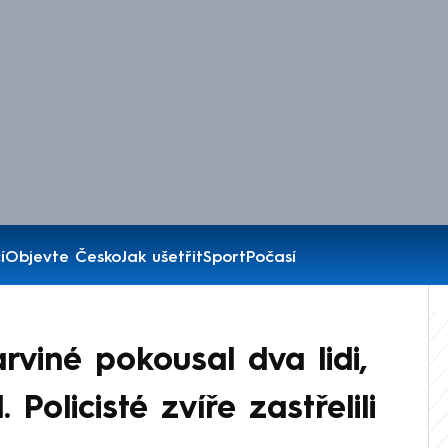
í
Objevte Česko
Jak ušetřit
Sport
Počasí
rviné pokousal dva lidi,
Policisté zvíře zastřelili