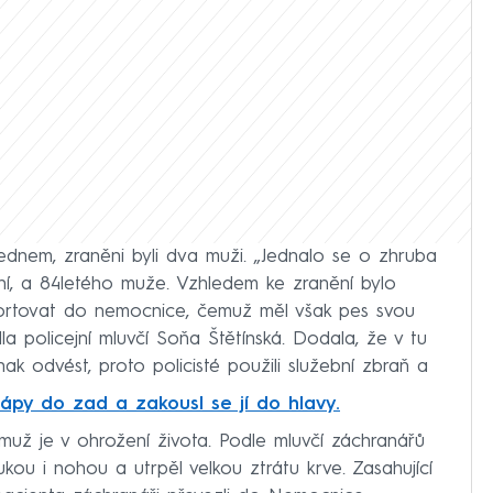
ednem, zraněni byli dva muži. „Jednalo se o zhruba
ilní, a 84letého muže. Vzhledem ke zranění bylo
ortovat do nemocnice, čemuž měl však pes svou
la policejní mluvčí Soňa Štětínská. Dodala, že v tu
inak odvést, proto policisté použili služební zbraň a
rápy do zad a zakousl se jí do hlavy.
ší muž je v ohrožení života. Podle mluvčí záchranářů
ou i nohou a utrpěl velkou ztrátu krve. Zasahující