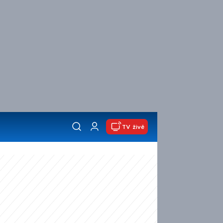
TV živě