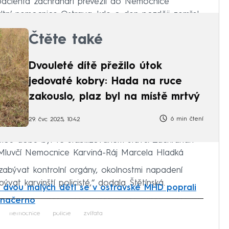
pacienta záchranáři převezli do Nemocnice
ltní nemocnice Ostrava, kde o den později zemřel.
Čtěte také
Dvouleté dítě přežilo útok
jedovaté kobry: Hada na ruce
zakouslo, plaz byl na místě mrtvý
6 min čtení
29. čvc 2025, 10:42
ou dobu byl ve stabilizovaném stavu. Záchranáři
 Mluvčí Nemocnice Karviná-Ráj Marcela Hladká
zabývat kontrolní orgány, okolnostmi napadení
t karvinští policisté,“ dodala Štětínská.
 dvou malých dětí se v ostravské MHD poprali
t načerno
iled to fetch
nemocnice
policie
zvířata