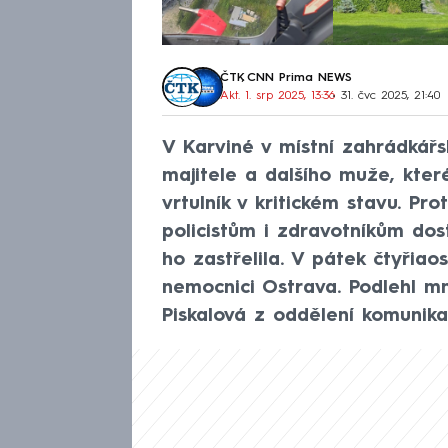
ČTK
,
CNN Prima NEWS
Akt. 1. srp 2025, 13:36
• 31. čvc 2025, 21:40
V Karviné v místní zahrádkářs
majitele a dalšího muže, kte
vrtulník v kritickém stavu. P
policistům i zdravotníkům do
ho zastřelila. V pátek čtyřia
nemocnici Ostrava. Podlehl m
Piskalová z oddělení komunik