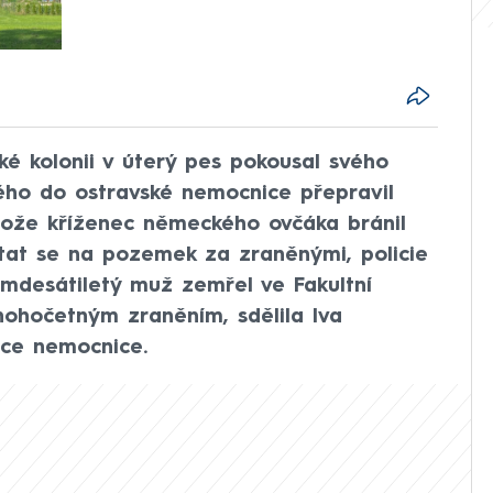
ké kolonii v úterý pes pokousal svého
rého do ostravské nemocnice přepravil
rotože kříženec německého ovčáka bránil
stat se na pozemek za zraněnými, policie
osmdesátiletý muž zemřel ve Fakultní
nohočetným zraněním, sdělila Iva
ace nemocnice.