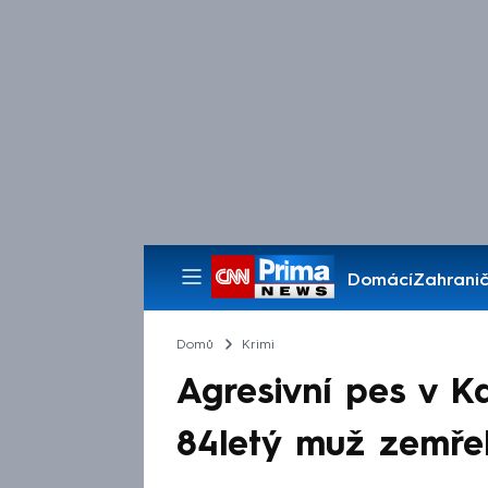
Domácí
Zahranič
Pořady
Domů
Krimi
Agresivní pes v Ka
84letý muž zemřel. 