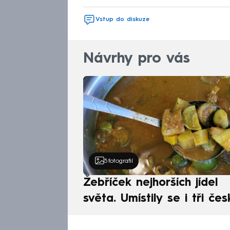
Vstup do diskuze
Návrhy pro vás
5
fotografií
Žebříček nejhorších jídel
světa. Umístily se i tři čes
pokrmy, vévodí skandináv