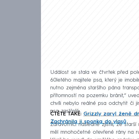
Událost se stala ve čtvrtek před pol
60letého majitele psa, který je imob
nutno zejména staršího pána transp
přítomností na pozemku bránit,“ uved
chvíli nebylo reálné psa odchytit či j
psa zastřelili.
ČTĚTE TAKÉ:
Grizzly zaryl ženě d
Zachránila ji sponka do vlasů
Zdravotníci následně zjistili, že star
měl mnohočetné otevřené rány na ruk