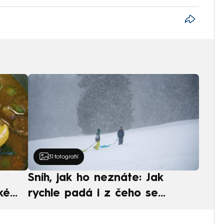
31
fotografií
Sníh, jak ho neznáte: Jak
ké
rychle padá i z čeho se
ská
skládá. A vločky nejsou bílé