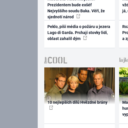
Prezidentem bude exšéf
vž
Nejvyššího soudu Baka. Věří, že
já,
sjednotí národ
Peklo, píší média o požáru u jezera
Ro
Lago di Garda. Prchají stovky lidí,
Pr
oblast zahalil dým
a 
10 nejlepších dílů Hvězdné brány
Ma
hum
vy