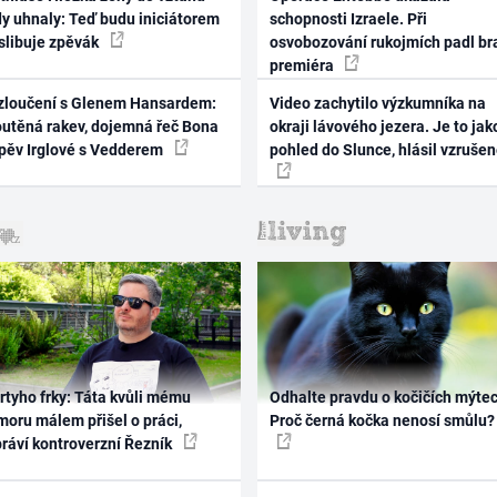
dy uhnaly: Teď budu iniciátorem
schopnosti Izraele. Při
 slibuje zpěvák
osvobozování rukojmích padl br
premiéra
zloučení s Glenem Hansardem:
Video zachytilo výzkumníka na
outěná rakev, dojemná řeč Bona
okraji lávového jezera. Je to jak
zpěv Irglové s Vedderem
pohled do Slunce, hlásil vzruše
rtyho frky: Táta kvůli mému
Odhalte pravdu o kočičích mýtec
oru málem přišel o práci,
Proč černá kočka nenosí smůlu?
práví kontroverzní Řezník