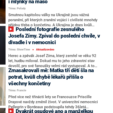
i mlýnky na maso
život již musel projít, se ale nevzdává. Střední
Téma: Pořady
průmyslová škola (SPŠ) Žďár nad Sázavou, kam
mladík dochází, a tamní Oblastní charita nyní vybírají
Smutnou kapitolou války na Ukrajině jsou vážná
finance na sportovní protézu, která by Alexovi výrazně
poranění, při kterých zranění vojáci i civilisté mnohdy
ulevila. Zapojit do pomoci se může každý.
přijdou třeba o končetinu. A Ukrajina je dnes kvůli
Poslední fotografie zesnulého
ruské invazi v podstatě zemí invalidů, kde potkat lidi s
protézami je zcela běžná a normalizovaná věc. V
Josefa Zímy. Zpíval do poslední chvíle, v
podcastu Spálená země se o tom bavili vládní
divadle i v nemocnici
zmocněnec pro rekonstrukci Ukrajiny Tomáš Kopečný
Téma: ShowTime
Aktualizováno
a zahraniční redaktor CNN Prima NEWS Tomáš
■
Kačmár. Tématem rovněž bylo to, jak se ke zraněným
Herec a zpěvák Josef Zíma, který zemřel ve věku 92
naopak chová Rusko.
let, hudbu miloval. Dokud mu to jeho zdravotní stav
dovolil, pro své fanoušky velmi rád vystupoval. A to
Zmasakrovali mě: Matka tří dětí šla na
nehledě na skutečnost, že musel podstoupit amputaci
nohy. Král české dechovky bavil své fanoušky až
potrat, kvůli chybě lékařů přišla o
skoro do poslední chvíle.
všechny končetiny
Téma: Francie
Před více než třinácti lety se Francouzce Priscille
Drayové navždy změnil život. V univerzitní nemocnici
Pellegrin v Bordeaux podstoupila tehdy 36letá
Dvakrát osudové ano a manželkou
trojnásobná matka interrupci, kvůli chybě lékařů však