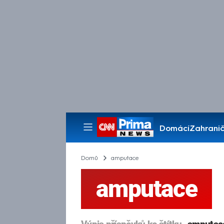
Domácí
Zahranič
Pořady
Domů
amputace
amputace