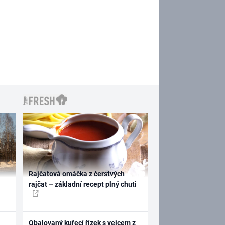
Rajčatová omáčka z čerstvých
rajčat – základní recept plný chuti
Obalovaný kuřecí řízek s vejcem z