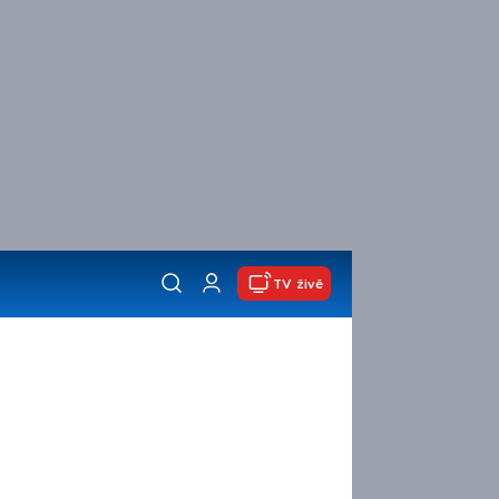
TV živě