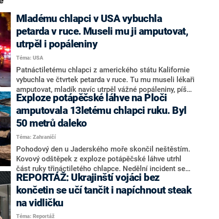
e“
Mladému chlapci v USA vybuchla
petarda v ruce. Museli mu ji amputovat,
utrpěl i popáleniny
Téma: USA
Patnáctiletému chlapci z amerického státu Kalifornie
vybuchla ve čtvrtek petarda v ruce. Tu mu museli lékaři
amputovat, mladík navíc utrpěl vážné popáleniny, píše
Exploze potápěčské láhve na Ploči
web People.
amputovala 13letému chlapci ruku. Byl
50 metrů daleko
Téma: Zahraničí
Pohodový den u Jaderského moře skončil neštěstím.
Kovový odštěpek z exploze potápěčské láhve utrhl
část ruky třináctiletého chlapce. Nedělní incident se
REPORTÁŽ: Ukrajinští vojáci bez
udál na oblíbené černohorské pláži Ploče poblíž
města Budva, informoval srbský portál Kurir.
končetin se učí tančit i napíchnout steak
na vidličku
Téma: Reportáž