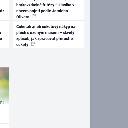
horkovzdušné fritézy – klasika v
atr
novém pojetí podle Jamieho
Olivera
Cukeťák aneb cuketový nákyp na
o
plech s uzeným masem – skvělý
ně
způsob, jak zpracovat přerostlé
cukety
h!