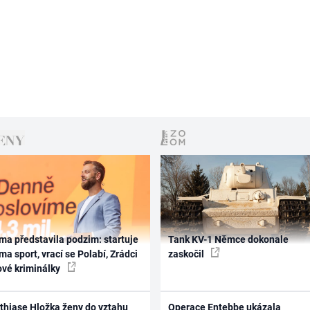
ma představila podzim: startuje
Tank KV-1 Němce dokonale
ma sport, vrací se Polabí, Zrádci
zaskočil
ové kriminálky
thiase Hložka ženy do vztahu
Operace Entebbe ukázala