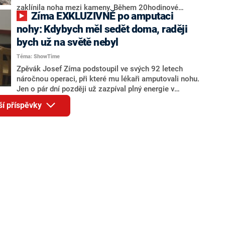
komplikacím, které dosud řeší, hledí do budoucna.
zaklínila noha mezi kameny. Během 20hodinové
Zíma EXKLUZIVNĚ po amputaci
Jejím přáním je získat novou protézu. Proto přátelé
dramatické záchrany museli záchranáři přistoupit k
založili na platformě Donio sbírku.
razantnímu řešení. Nohu muži uprostřed peřejí
nohy: Kdybych měl sedět doma, raději
amputovali, stále však bojuje o život v nemocnici.
bych už na světě nebyl
Téma: ShowTime
Zpěvák Josef Zíma podstoupil ve svých 92 letech
náročnou operaci, při které mu lékaři amputovali nohu.
Jen o pár dní později už zazpíval plný energie v
pražském Divadle U Hasičů na koncertě k 85. výročí
ší příspěvky
Orchestru Karla Vlacha. V exkluzivním rozhovoru,
který poskytl pro ShowTime, prozradil, jak se mu daří
a co ho v nelehkém období drží nad vodou.