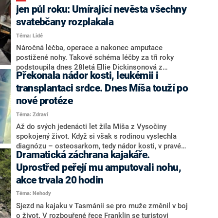
skončila v septickém šoku. Následky má dosud každý
jen půl roku: Umírající nevěsta všechny
den před očima: byly jí amputovány všechny končetiny.
svatebčany rozplakala
V rozhovorech pro média hovoří o tom, jak byla
Téma: Lidé
„zmasakrována“ a „ponechána napospas smrti“.
Obvinění lékaři nyní stanuli před soudem.
Náročná léčba, operace a nakonec amputace
postižené nohy. Takové schéma léčby za tři roky
podstoupila dnes 28letá Ellie Dickinsonová z
Překonala nádor kosti, leukémii i
britského Yorku. Lékaři jí osteosarkom – rakovinu
kostí – diagnostikovali v roce 2021 ve čtvrtém stadiu.
transplantaci srdce. Dnes Míša touží po
Zákeřná nemoc však postupuje, rozšířila se do páteře
nové protéze
a Ellie postupně ochrnuje. Ani boj s rakovinou však
Téma: Zdraví
mladé ženě nezabránil v tom, aby si naplánovala
nejšťastnější den svého života. Datum svatby nakonec
Až do svých jedenácti let žila Míša z Vysočiny
museli snoubenci uspíšit, toho původního se
spokojený život. Když si však s rodinou vyslechla
nemusela Ellie dožít. Nevyléčitelně nemocná nevěsta
diagnózu – osteosarkom, tedy nádor kosti, v pravé
Dramatická záchrana kajakáře.
řekla milovanému Maxovi osudové ano hned dvakrát,
noze – vše se začalo měnit. Po ukončení jedné léčby
svatebčany pokaždé rozplakala. Manželkou bude
přišla další rána: leukémie. I tuto překážku v životě
Uprostřed peřejí mu amputovali nohu,
nanejvýš půl roku.
Míša překonala, v důsledku bakterie však posléze
akce trvala 20 hodin
přišla o nohu. Přišly ale další rány osudu, mladé ženě v
Téma: Nehody
důsledku dlouhodobé léčby přestávalo pracovat srdce.
Dárce se po půl roce našel, a tak mohla Míša opět žít
Sjezd na kajaku v Tasmánii se pro muže změnil v boj
život jako ostatní. Navzdory několika dalším
o život. V rozbouřené řece Franklin se turistovi