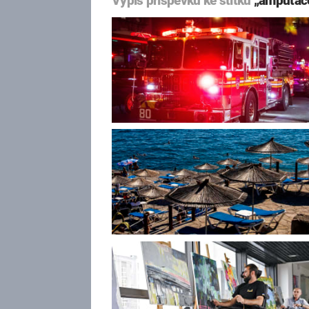
Výpis příspěvků ke štítku
„amputac