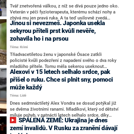
Tvář znetvořená válkou, z níž se dívá pouze jedno oko.
Veterán v péči fyzioterapeuta, kterému schází nohy a
zbývá mu jen pravá ruka. A ta teď usilovně zvedá
Jinou si nevezmeš. Japonka usekla
činku. Dojmy, na které návštěvník z mírové země
nemůže jen tak zapomenout, ale v nemocnici
sekyrou příteli prst kvůli nevěře,
Unbroken v západoukrajinském Lvově je to všední
zohavila ho i na prsou
realita. „Nejvážněji zranění vojáci obvykle skončí tady
Téma: Krimi
u nás, přijíždějí sem sanitky i evakuační vlaky z celého
bojiště. A pečujeme i o těžce postižené civilní oběti
Třiadvacetiletou ženu v japonské Ósace zatkli
ruských raketových a dronových útoků,“ líčí Solomija
policisté kvůli podezření z napadení svého o dva roky
Jakubečko z vedení nemocnice, která „lazaretem“
mladšího přítele. Tomu měla sekerou useknout
Alexovi v 15 letech selhalo srdce, pak
obvykle provádí novináře.
prsteníček na levé ruce a nůžkami amputovat jednu
bradavku. Informoval o tom deník Japan Today a další
přišel o ruku. Chce si plnit sny, pomoci
tamní weby.
může každý
Téma: Lidé
Dnes sedmnáctiletý Alex Vondra se dosud potýkal již
se dvěma životními ranami. Mladíkovi, který od dětství
miluje pohyb, v patnácti letech selhalo srdce, díky
SPÁLENÁ ZEMĚ: Ukrajina je dnes
transplantaci však dostal druhou šanci na život.
Později ovšem přišla další rána: přišel o ruku.
zemí invalidů. V Rusku za zranění dávají
Navzdory okolnostem a všemu, čím si za svůj mladý