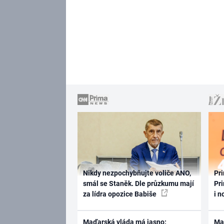
Nikdy nezpochybňujte voliče ANO,
Pri
smál se Staněk. Dle průzkumu mají
Pri
za lídra opozice Babiše
i n
Maďarská vláda má jasno:
Ma