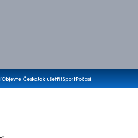
í
Objevte Česko
Jak ušetřit
Sport
Počasí