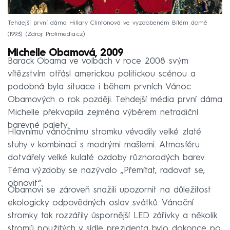
Tehdejší první dáma Hillary Clintonová ve vyzdobeném Bílém domě
(1993)
Zdroj: Profimedia.cz
Michelle Obamová, 2009
Barack Obama ve volbách v roce 2008 svým
vítězstvím otřásl americkou politickou scénou a
podobná byla situace i během prvních Vánoc
Obamových o rok později. Tehdejší média první dáma
Michelle překvapila zejména výběrem netradiční
barevné palety.
Hlavnímu vánočnímu stromku vévodily velké zlaté
stuhy v kombinaci s modrými mašlemi. Atmosféru
dotvářely velké kulaté ozdoby různorodých barev.
Téma výzdoby se nazývalo „Přemítat, radovat se,
obnovit“.
Obamovi se zároveň snažili upozornit na důležitost
ekologicky odpovědných oslav svátků. Vánoční
stromky tak rozzářily úspornější LED zářivky a několik
stromů použitých v sídle prezidenta bylo dokonce po