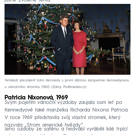
jasně zvolené téma.
Tehdejší prezident John Kennedy s první dámou Jacqueline Kennedyovou
u vánočního stromku (1961)
Zdroj: Profimedia.cz
Patricia Nixonová, 1969
Svým pojetím vánoční výzdoby zaujala osm let po
Kennedyové také manželka Richarda Nixona Patricia.
V roce 1969 představila svůj vlastní stromek, který
nazvala „Strom americké hvězdy“.
Jeho ozdoby ze saténu a hedvábí vyráběli lidé trpící