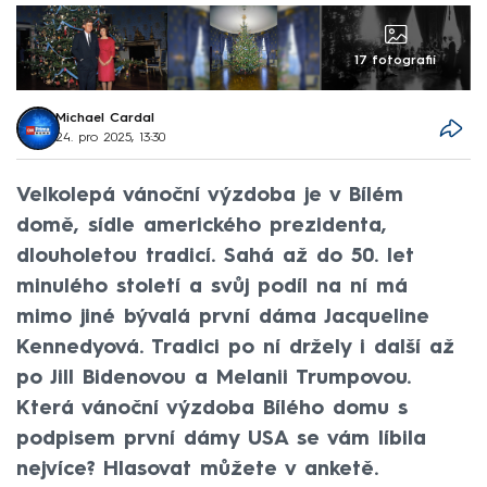
17 fotografií
Michael Cardal
24. pro 2025, 13:30
Velkolepá vánoční výzdoba je v Bílém
domě, sídle amerického prezidenta,
dlouholetou tradicí. Sahá až do 50. let
minulého století a svůj podíl na ní má
mimo jiné bývalá první dáma Jacqueline
Kennedyová. Tradici po ní držely i další až
po Jill Bidenovou a Melanii Trumpovou.
Která vánoční výzdoba Bílého domu s
podpisem první dámy USA se vám líbila
nejvíce? Hlasovat můžete v anketě.