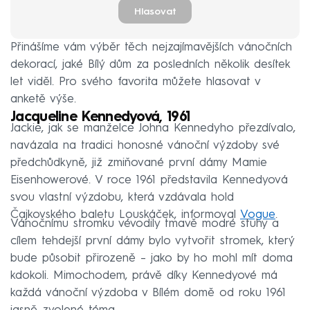
Hlasovat
Přinášíme vám výběr těch nejzajímavějších vánočních
dekorací, jaké Bílý dům za posledních několik desítek
let viděl. Pro svého favorita můžete hlasovat v
anketě výše.
Jacqueline Kennedyová, 1961
Jackie, jak se manželce Johna Kennedyho přezdívalo,
navázala na tradici honosné vánoční výzdoby své
předchůdkyně, již zmiňované první dámy Mamie
Eisenhowerové. V roce 1961 představila Kennedyová
svou vlastní výzdobu, která vzdávala hold
Čajkovského baletu Louskáček, informoval
Vogue
.
Vánočnímu stromku vévodily tmavě modré stuhy a
cílem tehdejší první dámy bylo vytvořit stromek, který
bude působit přirozeně – jako by ho mohl mít doma
kdokoli. Mimochodem, právě díky Kennedyové má
každá vánoční výzdoba v Bílém domě od roku 1961