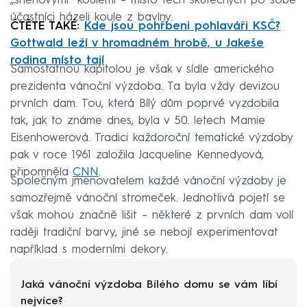
„sněhovými“ koulemi – místo těch skutečných po sobě
účastníci házeli koule z bavlny.
ČTĚTE TAKÉ:
Kde jsou pohřbeni pohlaváři KSČ?
Gottwald leží v hromadném hrobě, u Jakeše
rodina místo tají
Samostatnou kapitolou je však v sídle amerického
prezidenta vánoční výzdoba. Ta byla vždy devizou
prvních dam. Tou, která Bílý dům poprvé vyzdobila
tak, jak to známe dnes, byla v 50. letech Mamie
Eisenhowerová. Tradici každoroční tematické výzdoby
pak v roce 1961 založila Jacqueline Kennedyová,
připomněla
CNN
.
Společným jmenovatelem každé vánoční výzdoby je
samozřejmě vánoční stromeček. Jednotlivá pojetí se
však mohou značně lišit – některé z prvních dam volí
raději tradiční barvy, jiné se nebojí experimentovat
například s moderními dekory.
Jaká vánoční výzdoba Bílého domu se vám líbí
nejvíce?