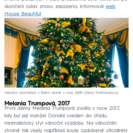
skončení oslav znovu zasazeno, informoval
web
House Beautiful
.
Vánoční stromeček v Bílém domě v roce 2009
Zdroj: Profimedia.cz
Melania Trumpová, 2017
První dáma Melania Trumpová zvolila v roce 2017,
kdy byl její manžel Donald uveden do úřadu,
minimalistický styl vánoční výzdoby. Na vánočním
stromě tak visely například koule ozdobené oficiálními