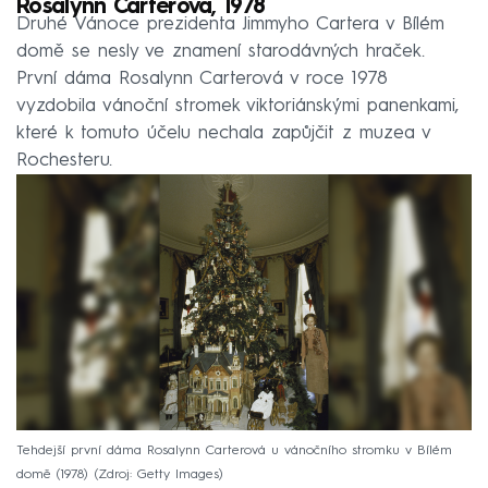
Rosalynn Carterová, 1978
Druhé Vánoce prezidenta Jimmyho Cartera v Bílém
domě se nesly ve znamení starodávných hraček.
První dáma Rosalynn Carterová v roce 1978
vyzdobila vánoční stromek viktoriánskými panenkami,
které k tomuto účelu nechala zapůjčit z muzea v
Rochesteru.
Tehdejší první dáma Rosalynn Carterová u vánočního stromku v Bílém
domě (1978)
Zdroj: Getty Images