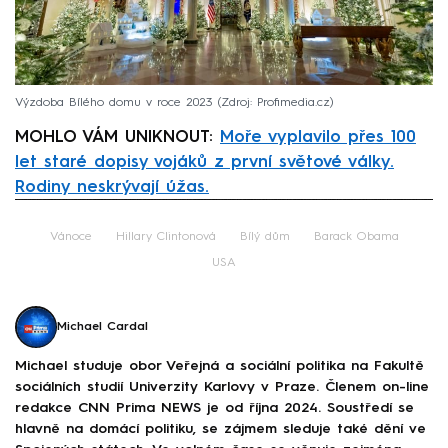
Výzdoba Bílého domu v roce 2023
Zdroj: Profimedia.cz
MOHLO VÁM UNIKNOUT:
Moře vyplavilo přes 100
let staré dopisy vojáků z první světové války.
Rodiny neskrývají úžas.
Failed to fetch
Vánoce
Hillary Clintonová
Bílý dům
Barack Obama
USA
Michael Cardal
Michael studuje obor Veřejná a sociální politika na Fakultě
sociálních studií Univerzity Karlovy v Praze. Členem on-line
redakce CNN Prima NEWS je od října 2024. Soustředí se
hlavně na domácí politiku, se zájmem sleduje také dění ve