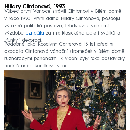
Hillary Clintonová, 1993
Vůbec první Vánoce strávili Clintonovi v Bílém domě
v roce 1993. První dáma Hillary Clintonová, pozdější
výrazná politická postava, tehdy svou vánoční
výzdobu
označila
za mix klasického pojetí svátků a
„funky“ dekorací.
Podobně jako Rosalynn Carterová 15 let před ní
ozdobila Clintonová vánoční stromeček v Bílém domě
různorodými panenkami. K vidění byly také postavičky
andělů nebo korálkové věnce.