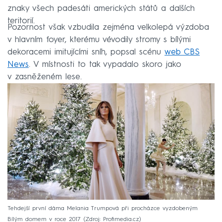
znaky všech padesáti amerických států a dalších
teritorií.
Pozornost však vzbudila zejména velkolepá výzdoba
v hlavním foyer, kterému vévodily stromy s bílými
dekoracemi imitujícími sníh, popsal scénu
web CBS
News
. V místnosti to tak vypadalo skoro jako
v zasněženém lese.
Tehdejší první dáma Melania Trumpová při procházce vyzdobeným
Bílým domem v roce 2017
Zdroj: Profimedia.cz