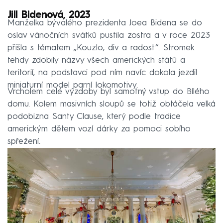
Jill Bidenová, 2023
Manželka bývalého prezidenta Joea Bidena se do
oslav vánočních svátků pustila zostra a v roce 2023
přišla s tématem „Kouzlo, div a radost“. Stromek
tehdy zdobily názvy všech amerických států a
teritorií, na podstavci pod ním navíc dokola jezdil
miniaturní model parní lokomotivy.
Vrcholem celé výzdoby byl samotný vstup do Bílého
domu. Kolem masivních sloupů se totiž obtáčela velká
podobizna Santy Clause, který podle tradice
americkým dětem vozí dárky za pomoci sobího
spřežení.