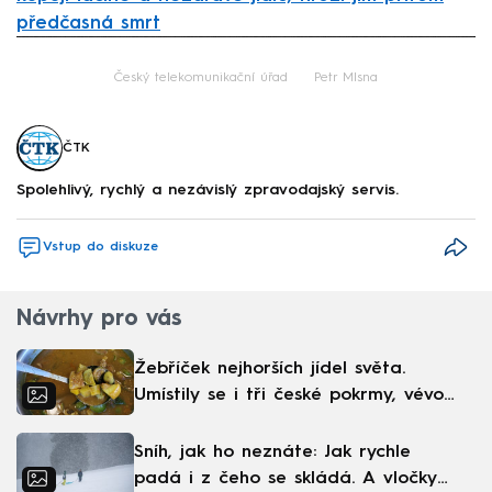
předčasná smrt
Failed to fetch
Český telekomunikační úřad
Petr Mlsna
ČTK
Spolehlivý, rychlý a nezávislý zpravodajský servis.
Vstup do diskuze
Návrhy pro vás
Žebříček nejhorších jídel světa.
Umístily se i tři české pokrmy, vévodí
skandinávská kuchyně
Sníh, jak ho neznáte: Jak rychle
padá i z čeho se skládá. A vločky