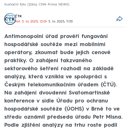
Ilustrační foto
Zdroj: CNN Prima NEWS
ČTK
Akt. 5. lis 2025, 12:01
• 5. lis 2025, 11:53
Antimonopolní úřad prověří fungování
hospodářské soutěže mezi mobilními
operátory, zkoumat bude jejich cenové
praktiky. O zahájení takzvaného
sektorového šetření rozhodl na základě
analýzy, která vznikla ve spolupráci s
Českým telekomunikačním úřadem (ČTÚ).
Na zahájení dvoudenní Svatomartinské
konference v sídle Úřadu pro ochranu
hospodářské soutěže (ÚOHS) v Brně to ve
středu oznámil předseda úřadu Petr Mlsna.
Podle zjištění analýzy na trhu roste podíl