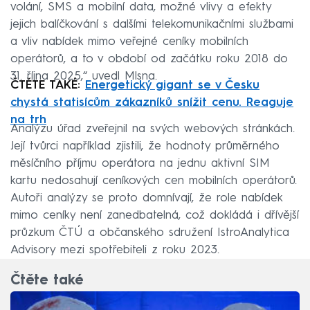
volání, SMS a mobilní data, možné vlivy a efekty
jejich balíčkování s dalšími telekomunikačními službami
a vliv nabídek mimo veřejné ceníky mobilních
operátorů, a to v období od začátku roku 2018 do
31. října 2025,“ uvedl Mlsna.
ČTĚTE TAKÉ:
Energetický gigant se v Česku
chystá statisícům zákazníků snížit cenu. Reaguje
na trh
Analýzu úřad zveřejnil na svých webových stránkách.
Její tvůrci například zjistili, že hodnoty průměrného
měsíčního příjmu operátora na jednu aktivní SIM
kartu nedosahují ceníkových cen mobilních operátorů.
Autoři analýzy se proto domnívají, že role nabídek
mimo ceníky není zanedbatelná, což dokládá i dřívější
průzkum ČTÚ a občanského sdružení IstroAnalytica
Advisory mezi spotřebiteli z roku 2023.
Čtěte také