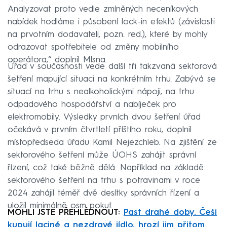
Analyzovat proto vedle zmíněných neceníkových
nabídek hodláme i působení lock-in efektů (závislosti
na prvotním dodavateli, pozn. red.), které by mohly
odrazovat spotřebitele od změny mobilního
operátora,“ doplnil Mlsna.
Úřad v současnosti vede další tři takzvaná sektorová
šetření mapující situaci na konkrétním trhu. Zabývá se
situací na trhu s nealkoholickými nápoji, na trhu
odpadového hospodářství a nabíječek pro
elektromobily. Výsledky prvních dvou šetření úřad
očekává v prvním čtvrtletí příštího roku, doplnil
místopředseda úřadu Kamil Nejezchleb. Na zjištění ze
sektorového šetření může ÚOHS zahájit správní
řízení, což také běžně dělá. Například na základě
sektorového šetření na trhu s potravinami v roce
2024 zahájil téměř dvě desítky správních řízení a
uložil minimálně osm pokut.
MOHLI JSTE PŘEHLÉDNOUT:
Past drahé doby. Češi
kupují laciné a nezdravé jídlo, hrozí jim přitom