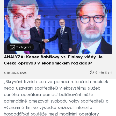
12
fotografií
ANALÝZA: Konec Babišovy vs. Fialovy vlády. Je
Česko opravdu v ekonomickém rozkladu?
6 min čtení
3. lis 2025, 19:23
„Skrývání tržních cen za pomoci retenčních nabídek
nebo uzavírání spotřebitelů v ekosystému služeb
daného operátora pomocí balíčkování může
potenciálně omezovat svobodu volby spotřebitelů a
významně tím ve výsledku snižovat intenzitu
hospodářské soutěže mezi mobilními operátory.