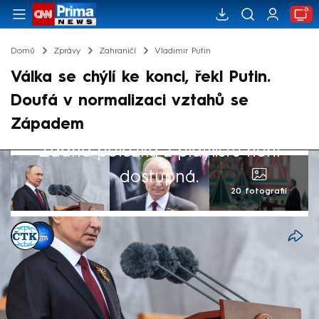
Domů
Zprávy
Zahraničí
Vladimir Putin
Válka se chýlí ke konci, řekl Putin.
Doufá v normalizaci vztahů se
Západem
Žádná položka z playlistu není
dostupná.
20 fotografií
ČTK
,
CNN Prima NEWS
9. kvě 2026, 20:16
Ruský prezident Vladimir Putin v sobotu
řekl, že se konflikt na Ukrajině chýlí ke