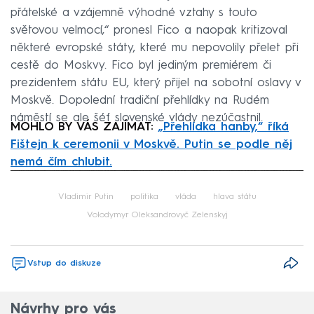
přátelské a vzájemně výhodné vztahy s touto
světovou velmocí,“ pronesl Fico a naopak kritizoval
některé evropské státy, které mu nepovolily přelet při
cestě do Moskvy. Fico byl jediným premiérem či
prezidentem státu EU, který přijel na sobotní oslavy v
Moskvě. Dopolední tradiční přehlídky na Rudém
náměstí se ale šéf slovenské vlády nezúčastnil.
MOHLO BY VÁS ZAJÍMAT:
„Přehlídka hanby,“ říká
Fištejn k ceremonii v Moskvě. Putin se podle něj
nemá čím chlubit.
Failed to fetch
Vladimir Putin
politika
vláda
hlava státu
Volodymyr Oleksandrovyč Zelenskyj
Vstup do diskuze
Návrhy pro vás