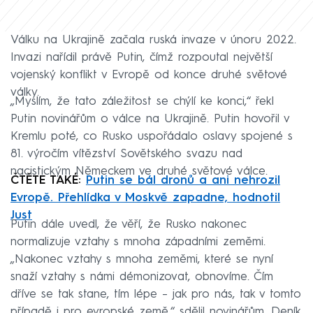
Válku na Ukrajině začala ruská invaze v únoru 2022.
Invazi nařídil právě Putin, čímž rozpoutal největší
vojenský konflikt v Evropě od konce druhé světové
války.
„Myslím, že tato záležitost se chýlí ke konci,“ řekl
Putin novinářům o válce na Ukrajině. Putin hovořil v
Kremlu poté, co Rusko uspořádalo oslavy spojené s
81. výročím vítězství Sovětského svazu nad
nacistickým Německem ve druhé světové válce.
ČTĚTE TAKÉ:
Putin se bál dronů a ani nehrozil
Evropě. Přehlídka v Moskvě zapadne, hodnotil
Just
Putin dále uvedl, že věří, že Rusko nakonec
normalizuje vztahy s mnoha západními zeměmi.
„Nakonec vztahy s mnoha zeměmi, které se nyní
snaží vztahy s námi démonizovat, obnovíme. Čím
dříve se tak stane, tím lépe – jak pro nás, tak v tomto
případě i pro evropské země,“ sdělil novinářům. Deník