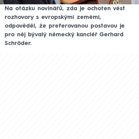
konci, uvedla ruská státní agentura TASS.
Na otázku novinářů, zda je ochoten vést
rozhovory s evropskými zeměmi,
odpověděl, že preferovanou postavou je
pro něj bývalý německý kancléř Gerhard
Schröder.