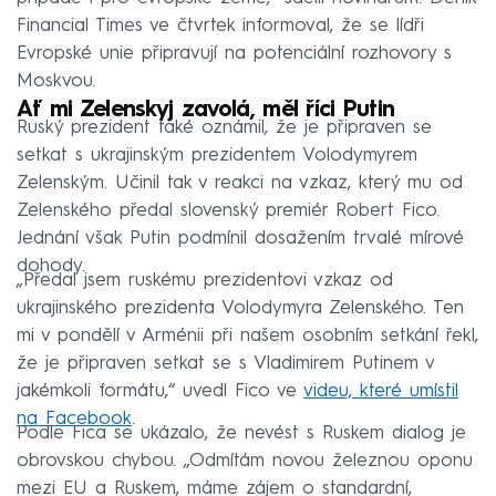
Financial Times ve čtvrtek informoval, že se lídři
Evropské unie připravují na potenciální rozhovory s
Moskvou.
Ať mi Zelenskyj zavolá, měl říci Putin
Ruský prezident také oznámil, že je připraven se
setkat s ukrajinským prezidentem Volodymyrem
Zelenským. Učinil tak v reakci na vzkaz, který mu od
Zelenského předal slovenský premiér Robert Fico.
Jednání však Putin podmínil dosažením trvalé mírové
dohody.
„Předal jsem ruskému prezidentovi vzkaz od
ukrajinského prezidenta Volodymyra Zelenského. Ten
mi v pondělí v Arménii při našem osobním setkání řekl,
že je připraven setkat se s Vladimirem Putinem v
jakémkoli formátu,“ uvedl Fico ve
videu, které umístil
na Facebook
.
Podle Fica se ukázalo, že nevést s Ruskem dialog je
obrovskou chybou. „Odmítám novou železnou oponu
mezi EU a Ruskem, máme zájem o standardní,