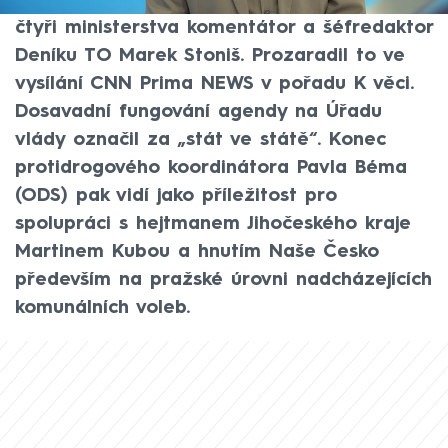
závislostmi a lidskoprávní politikou pod
čtyři ministerstva komentátor a šéfredaktor
Deníku TO Marek Stoniš. Prozaradil to ve
vysílání CNN Prima NEWS v pořadu K věci.
Dosavadní fungování agendy na Úřadu
vlády označil za „stát ve státě“. Konec
protidrogového koordinátora Pavla Béma
(ODS) pak vidí jako příležitost pro
spolupráci s hejtmanem Jihočeského kraje
Martinem Kubou a hnutím Naše Česko
především na pražské úrovni nadcházejících
komunálních voleb.