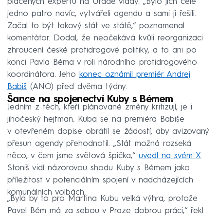
placených expertů na Úřadě vlády. „Bylo jich celé
jedno patro navíc, vytvářeli agendu a sami ji řešili.
Začal to být takový stát ve státě,“ poznamenal
komentátor. Dodal, že neočekává kvůli reorganizaci
zhroucení české protidrogové politiky, a to ani po
konci Pavla Béma v roli národního protidrogového
koordinátora. Jeho
konec oznámil premiér Andrej
Babiš
(ANO) před dvěma týdny.
Šance na spojenectví Kuby s Bémem
Jedním z těch, kteří plánované změny kritizují, je i
jihočeský hejtman. Kuba se na premiéra Babiše
v otevřeném dopise obrátil se žádostí, aby avizovaný
přesun agendy přehodnotil. „Stát možná rozseká
něco, v čem jsme světová špička,“
uvedl na svém X
.
Stoniš vidí názorovou shodu Kuby s Bémem jako
příležitost v potenciálním spojení v nadcházejících
komunálních volbách.
„Byla by to pro Martina Kubu velká výhra, protože
Pavel Bém má za sebou v Praze dobrou práci,“ řekl