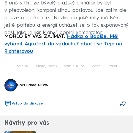
Stoniš s tím, že bývalý pražský primátor by byl
v předvolební kampani silnou postavou. Jde zatím ale
pouze o spekulace. „Nevím, do jaké míry má Bém
ještě potřebu a energii ucházet se o tak exponovaný
post, jako je lídr Prahy,“ doplnil komentátor.
MOHLO BY VÁS ZAJÍMAT:
Hádka o Babiše: Měl
vyhodit Agrofert do vzduchu? obořil se Tejc na
Richterovou
Failed to fetch
politika
Andrej Babiš
Martin Kuba
vláda
Praha
CNN Prima NEWS
Vstup do diskuze
Návrhy pro vás