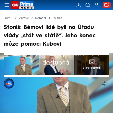
Domů
Zprávy
Domácí
Politika
Stoniš: Bémovi lidé byli na Úřadu
vlády „stát ve státě“. Jeho konec
může pomoci Kubovi
Žádná položka z playlistu není
dostupná.
6 fotografií
CNN Prima NEWS
1. čvn 2026, 19:00
Pouze za administrativní krok považuje
přesun pracovníků zabývajících se