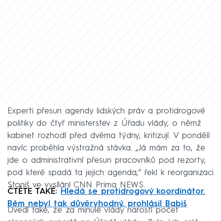
Experti přesun agendy lidských práv a protidrogové
politiky do čtyř ministerstev z Úřadu vlády, o němž
kabinet rozhodl před dvěma týdny, kritizují. V pondělí
navíc proběhla výstražná stávka. „Já mám za to, že
jde o administrativní přesun pracovníků pod rezorty,
pod které spadá ta jejich agenda,“ řekl k reorganizaci
Stoniš ve vysílání CNN Prima NEWS.
ČTĚTE TAKÉ:
Hledá se protidrogový koordinátor.
Bém nebyl tak důvěryhodný, prohlásil Babiš
Uvedl také, že za minulé vlády narostl počet