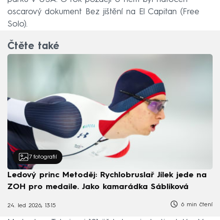
oscarový dokument Bez jištění na El Capitan (Free
Solo).
Čtěte také
7
fotografií
Ledový princ Metoděj: Rychlobruslař Jílek jede na
ZOH pro medaile. Jako kamarádka Sáblíková
6 min čtení
24. led 2026, 13:15