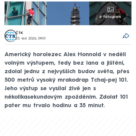
6 fotografií
ČTK
25. led 2026, 09:01
Americký horolezec Alex Honnold v neděli
volným výstupem, tedy bez lana a jištění,
zdolal jednu z nejvyšších budov světa, přes
500 metrů vysoký mrakodrap Tchaj-pej 101.
Jeho výstup se vysílal živě jen s
několikasekundovým zpožděním. Zdolat 101
pater mu trvalo hodinu a 35 minut.