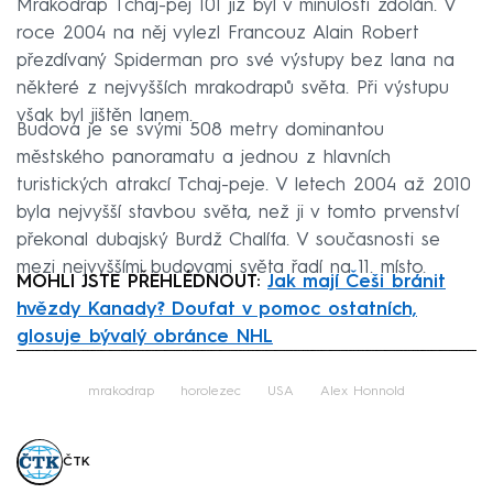
Mrakodrap Tchaj-pej 101 již byl v minulosti zdolán. V
roce 2004 na něj vylezl Francouz Alain Robert
přezdívaný Spiderman pro své výstupy bez lana na
některé z nejvyšších mrakodrapů světa. Při výstupu
však byl jištěn lanem.
Budova je se svými 508 metry dominantou
městského panoramatu a jednou z hlavních
turistických atrakcí Tchaj-peje. V letech 2004 až 2010
byla nejvyšší stavbou světa, než ji v tomto prvenství
překonal dubajský Burdž Chalífa. V současnosti se
mezi nejvyššími budovami světa řadí na 11. místo.
MOHLI JSTE PŘEHLÉDNOUT:
Jak mají Češi bránit
hvězdy Kanady? Doufat v pomoc ostatních,
glosuje bývalý obránce NHL
Failed to fetch
mrakodrap
horolezec
USA
Alex Honnold
ČTK