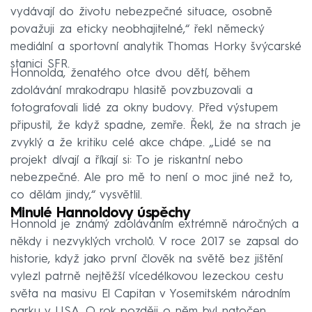
vydávají do životu nebezpečné situace, osobně
považuji za eticky neobhajitelné,“ řekl německý
mediální a sportovní analytik Thomas Horky švýcarské
stanici SFR.
Honnolda, ženatého otce dvou dětí, během
zdolávání mrakodrapu hlasitě povzbuzovali a
fotografovali lidé za okny budovy. Před výstupem
připustil, že když spadne, zemře. Řekl, že na strach je
zvyklý a že kritiku celé akce chápe. „Lidé se na
projekt dívají a říkají si: To je riskantní nebo
nebezpečné. Ale pro mě to není o moc jiné než to,
co dělám jindy,“ vysvětlil.
Minulé Hannoldovy úspěchy
Honnold je známý zdoláváním extrémně náročných a
někdy i nezvyklých vrcholů. V roce 2017 se zapsal do
historie, když jako první člověk na světě bez jištění
vylezl patrně nejtěžší vícedélkovou lezeckou cestu
světa na masivu El Capitan v Yosemitském národním
parku v USA. O rok později o něm byl natočen