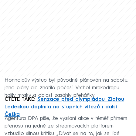
Honnoldův výstup byl původně plánován na sobotu,
jeho plány ale zhatilo počasí. Vrchol mrakodrapu
halily mraky a oblast zasáhly přeháňky.
ČTĚTE TAKÉ:
Senzace před olympiádou. Zlatou
Ledeckou doplnila na stupních vítězů i další
Češka
Agentura DPA píše, že vysílání akce v téměř přímém
přenosu na jedné ze streamovacích platforem
vzbudilo silnou kritiku. „Dívat se na to, jak se lidé