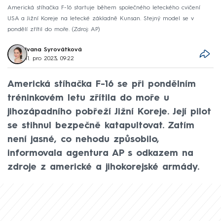
Americká stíhačka F-16 startuje během společného leteckého cvičení
USA a Jižní Koreje na letecké základně Kunsan. Stejný model se v
pondělí zřítil do moře.
Zdroj: AP
Ivana Syrovátková
11. pro 2023, 09:22
Americká stíhačka F-16 se při pondělním
tréninkovém letu zřítila do moře u
jihozápadního pobřeží Jižní Koreje. Její pilot
se stihnul bezpečně katapultovat. Zatím
není jasné, co nehodu způsobilo,
informovala agentura AP s odkazem na
zdroje z americké a jihokorejské armády.