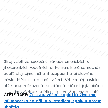
Stroj vzlétl ze společné základy amerických a
jihokorejských vzdušných sil Kunsan, která se nachází
poblíž stejnojmenného jihozápadního přístavního
města. Mělo jít o rutinní cvičení. Během něj nastala
blíže nespecifikovaná mimořádná událost, jejíž příčina
se zatím vyšetřuje, sdělilo letectvo Spojených států.
ČTĚTE TAKÉ:
Za svou vášeň zaplatila životem.
Influencerka se zřítila s letadlem, spolu s otcem
uhořela