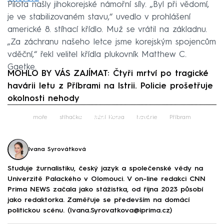
Pilota našly jihokorejské námořní síly. „Byl při vědomí,
je ve stabilizovaném stavu,“ uvedlo v prohlášení
americké 8. stíhací křídlo. Muž se vrátil na základnu.
„Za záchranu našeho letce jsme korejským spojencům
vděční,“ řekl velitel křídla plukovník Matthew C.
Gaetke.
MOHLO BY VÁS ZAJÍMAT:
Čtyři mrtví po tragické
havárii letu z Příbrami na Istrii. Policie prošetřuje
okolnosti nehody
Failed to fetch
moře
stíhačka
Jižní Korea
havárie
Příbram
Ivana Syrovátková
Studuje žurnalistiku, český jazyk a společenské vědy na
Univerzitě Palackého v Olomouci. V on-line redakci CNN
Prima NEWS začala jako stážistka, od října 2023 působí
jako redaktorka. Zaměřuje se především na domácí
politickou scénu. (Ivana.Syrovatkova@iprima.cz)