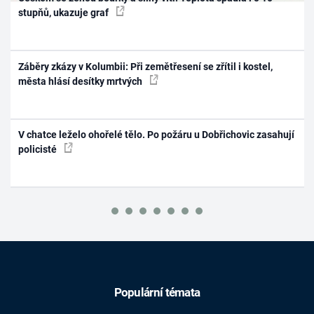
stupňů, ukazuje graf
Záběry zkázy v Kolumbii: Při zemětřesení se zřítil i kostel,
města hlásí desítky mrtvých
V chatce leželo ohořelé tělo. Po požáru u Dobřichovic zasahují
policisté
Populární témata