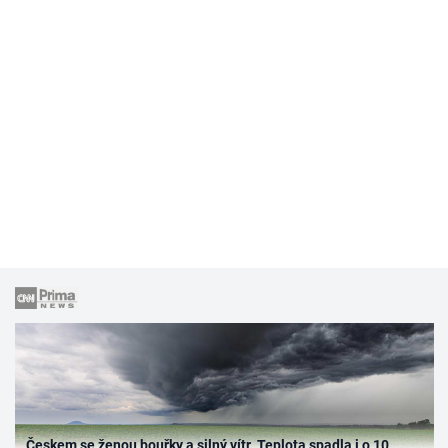
Českem se ženou bouřky a silný vítr. Teplota spadla i o 10