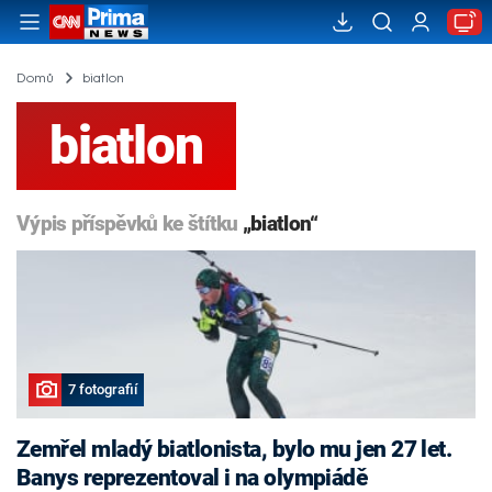
Domů
biatlon
biatlon
Výpis příspěvků ke štítku
„biatlon“
7 fotografií
Zemřel mladý biatlonista, bylo mu jen 27 let.
Banys reprezentoval i na olympiádě