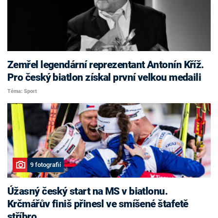
Zemřel legendární reprezentant Antonín Kříž.
Pro český biatlon získal první velkou medaili
Téma: Sport
9 fotografií
Úžasný český start na MS v biatlonu.
Krčmářův finiš přinesl ve smíšené štafetě
stříbro