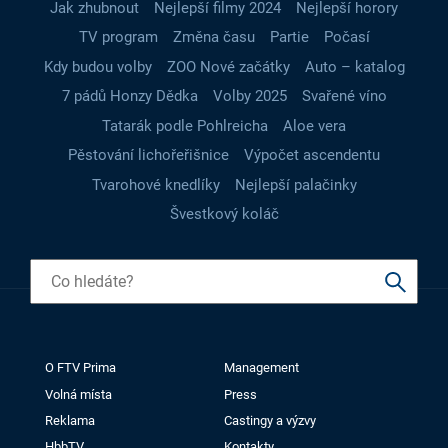
Jak zhubnout
Nejlepší filmy 2024
Nejlepší horory
TV program
Změna času
Partie
Počasí
Kdy budou volby
ZOO Nové začátky
Auto – katalog
7 pádů Honzy Dědka
Volby 2025
Svařené víno
Tatarák podle Pohlreicha
Aloe vera
Pěstování lichořeřišnice
Výpočet ascendentu
Tvarohové knedlíky
Nejlepší palačinky
Švestkový koláč
O FTV Prima
Management
Volná místa
Press
Reklama
Castingy a výzvy
HbbTV
Kontakty