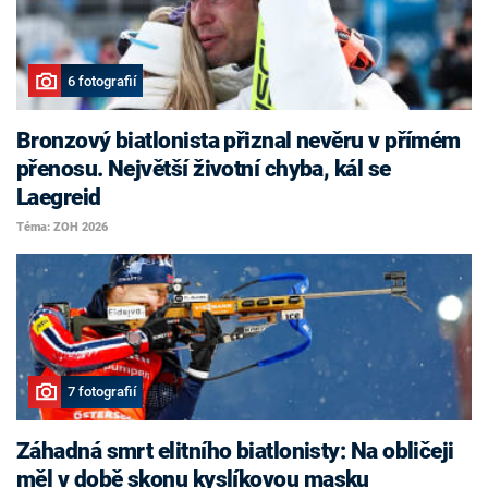
6 fotografií
Bronzový biatlonista přiznal nevěru v přímém
přenosu. Největší životní chyba, kál se
Laegreid
Téma: ZOH 2026
7 fotografií
Záhadná smrt elitního biatlonisty: Na obličeji
měl v době skonu kyslíkovou masku