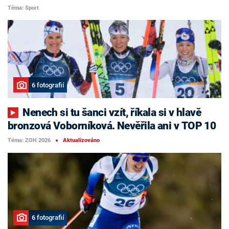
Téma: Sport
6 fotografií
Nenech si tu šanci vzít, říkala si v hlavě
bronzová Voborníková. Nevěřila ani v TOP 10
Téma: ZOH 2026
Aktualizováno
■
6 fotografií