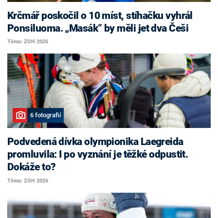
Krčmář poskočil o 10 míst, stíhačku vyhrál
Ponsiluoma. „Masák“ by měli jet dva Češi
Téma: ZOH 2026
6 fotografií
Podvedená dívka olympionika Laegreida
promluvila: I po vyznání je těžké odpustit.
Dokáže to?
Téma: ZOH 2026