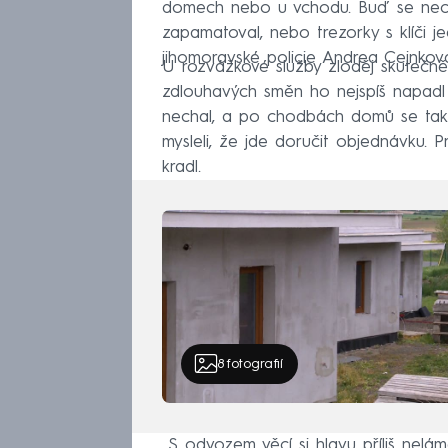
domech nebo u vchodu. Buď se nechal
zapamatoval, nebo trezorky s klíči 
jihomoravské policie Andrea Cejnkov
U rozvážkové služby zloděj skutečně
zdlouhavých směn ho nejspíš napadl pl
nechal, a po chodbách domů se tak p
mysleli, že jde doručit objednávku. P
kradl.
8
fotografií
„S odvozem věcí si hlavu příliš nelá