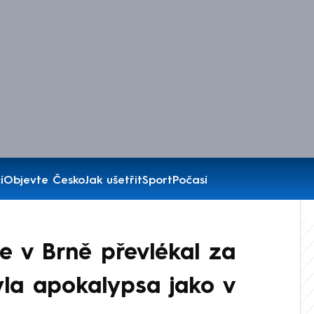
í
Objevte Česko
Jak ušetřit
Sport
Počasí
e v Brně převlékal za
yla apokalypsa jako v