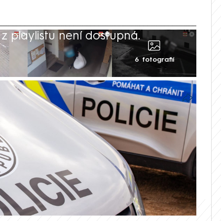
 playlistu není dostupná.
6 fotografií
ápadný pohyb po domech a vizáž
 se měl maskovat muž, který v Brně
 mít desítky vloupání a škodu za stovky
navíc po sobě nechal puštěnou vodu a
třižená z filmu Sám doma.