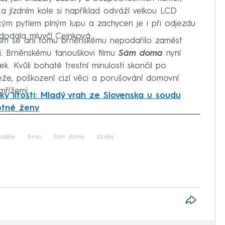
 Na jízdním kole si například odváží velkou LCD
elkým pytlem plným lupu a zachycen je i při odjezdu
 dodala mluvčí Cejnková.
tům se ani tomu brněnskému nepodařilo zamést
šli. Brněnskému fanouškovi filmu
Sám doma
nyní
ek. Kvůli bohaté trestní minulosti skončil po
že, poškození cizí věci a porušování domovní
mřížemi.
ky lítosti: Mladý vrah ze Slovenska u soudu
otné ženy
iled to fetch
loděje
Brno
Sám doma
zloděj