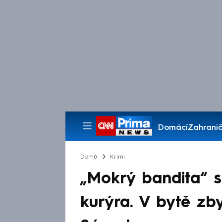
Domácí
Zahranič
Pořady
Domů
Krimi
„Mokrý bandita“ s
kurýra. V bytě zb