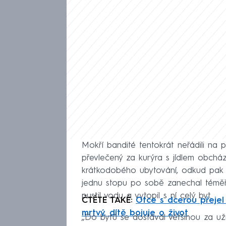
Mokří bandité tentokrát neřádili na 
převlečený za kurýra s jídlem obcház
krátkodobého ubytování, odkud pak miz
jednu stopu po sobě zanechal téměř
pustil vodu a vytopil s ní celý byt.
ČTĚTE TAKÉ:
Otce s dcerou přejel 
mrtvý, dítě bojuje o život
„Do bytů se dostával většinou za užit