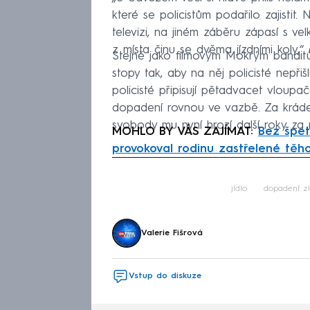
které se policistům podařilo zajistit.
televizi, na jiném záběru zápasí s v
z místa činu se dvěma jízdními koly,“
Stejně jako filmovým Mokrým bandi
stopy tak, aby na něj policisté nepři
policisté připisují pětadvacet vloupač
dopadení rovnou ve vazbě. Za kráde
svobody mu nyní hrozí další roky za 
MOHLO BY VÁS ZAJÍMAT:
Bez špet
provokoval rodinu zastřelené těh
Fa
jídlo
dopadení z
Valerie Fišrová
Vstup do diskuze