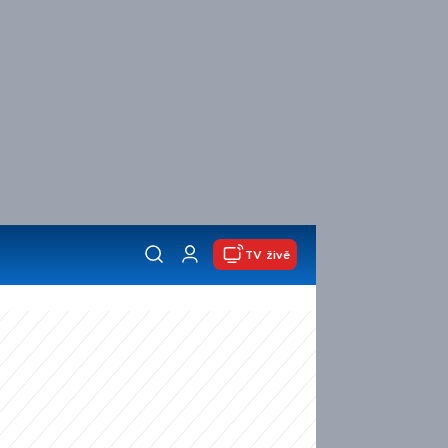
TV živě