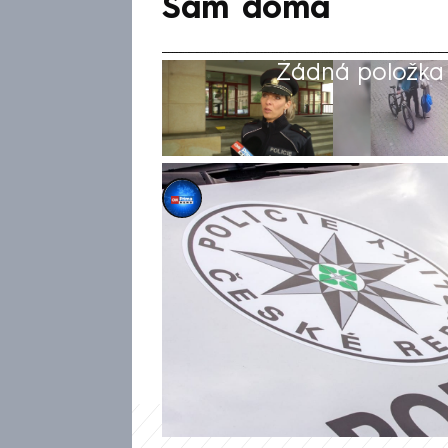
Sám doma
Žádná položka z
Valerie Fišrová
15. kvě 2026, 20:06
Termo batoh na zádech, nen
obyčejného kurýra. Právě tak
vykrádal byty. Na svědomí má
tisíc korun. V jednom z bytů 
vytopený byt. Scéna jako vys