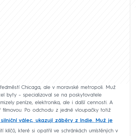
předměstí Chicaga, ale v moravské metropoli. Muž
el byty – specializoval se na poskytovatele
ely peníze, elektronika, ale i další cennosti. A
 filmovou. Po odchodu z jedné vloupačky totiž
silniční válec, ukazují záběry z Indie. Muž je
í klíčů, které si opatřil ve schránkách umístěných v