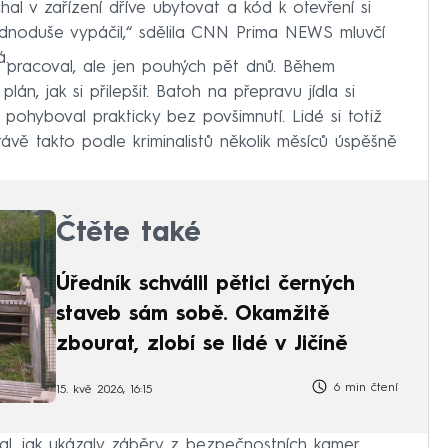
 v zařízení dříve ubytovat a kód k otevření si
jednoduše vypáčil,“ sdělila CNN Prima NEWS mluvčí
á.
 pracoval, ale jen pouhých pět dnů. Během
án, jak si přilepšit. Batoh na přepravu jídla si
ohyboval prakticky bez povšimnutí. Lidé si totiž
rávě takto podle kriminalistů několik měsíců úspěšně
Čtěte také
Úředník schválil pětici černých
staveb sám sobě. Okamžitě
zbourat, zlobí se lidé v Jičíně
6 min čtení
15. kvě 2026, 16:15
mal, jak ukázaly záběry z bezpečnostních kamer,