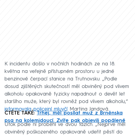
K incidentu došlo v nočních hodinách ze na 18.
května na veřejně přístupném prostoru u jedné
benzinové čerpací stanice na Trutnovsku. „Podle
dosud zjištěných skutečností měl obviněný pod vlivem
alkoholu opakovaně fyzicky napadnout o devět let
staršího muže, který byl rovněž pod vlivem alkoholu,“
informovala policejní mluvčí
Martina Jandová.
ČTĚTE TAKÉ:
Trhej, měl posílat muž z Brněnska
psa na kolemjdoucí. Zvíře pak objevili popálené
Útok podle ní proběhl ve dvou fázích. „Nejprve měl
obviněný poškozeného opakovaně udeřit pěstí do