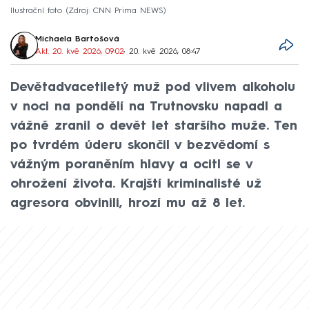
Ilustrační foto
Zdroj: CNN Prima NEWS
Michaela Bartošová
Akt. 20. kvě 2026, 09:02
• 20. kvě 2026, 08:47
Devětadvacetiletý muž pod vlivem alkoholu
v noci na pondělí na Trutnovsku napadl a
vážně zranil o devět let staršího muže. Ten
po tvrdém úderu skončil v bezvědomí s
vážným poraněním hlavy a ocitl se v
ohrožení života. Krajští kriminalisté už
agresora obvinili, hrozí mu až 8 let.