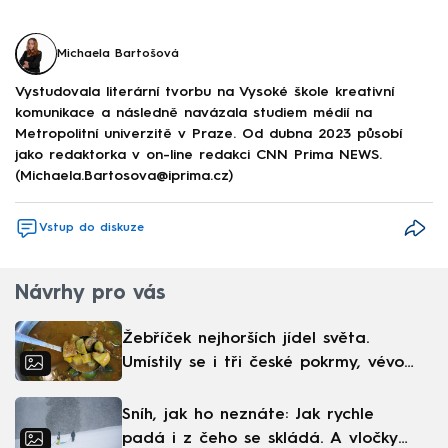
Michaela Bartošová
Vystudovala literární tvorbu na Vysoké škole kreativní
komunikace a následně navázala studiem médií na
Metropolitní univerzitě v Praze. Od dubna 2023 působí
jako redaktorka v on-line redakci CNN Prima NEWS.
(Michaela.Bartosova@iprima.cz)
Vstup do diskuze
Návrhy pro vás
Žebříček nejhorších jídel světa.
Umístily se i tři české pokrmy, vévodí
skandinávská kuchyně
Sníh, jak ho neznáte: Jak rychle
padá i z čeho se skládá. A vločky