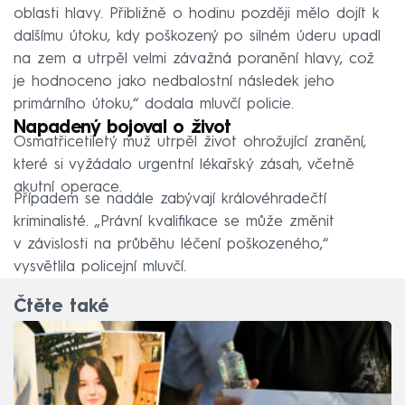
oblasti hlavy. Přibližně o hodinu později mělo dojít k
dalšímu útoku, kdy poškozený po silném úderu upadl
na zem a utrpěl velmi závažná poranění hlavy, což
je hodnoceno jako nedbalostní následek jeho
primárního útoku,“ dodala mluvčí policie.
Napadený bojoval o život
Osmatřicetiletý muž utrpěl život ohrožující zranění,
které si vyžádalo urgentní lékařský zásah, včetně
akutní operace.
Případem se nadále zabývají královéhradečtí
kriminalisté. „Právní kvalifikace se může změnit
v závislosti na průběhu léčení poškozeného,“
vysvětlila policejní mluvčí.
Čtěte také