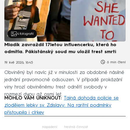
4
fotografií
Mladík zavraždil 17letou influencerku, která ho
odmítla. Pákistánský soud mu uložil trest smrti
6 min čtení
19. kvě 2026, 16:45
Obviněný byl navíc již v minulosti za obdobné násilné
jednání pravomocně odsouzen. V případě prokázání
viny hrozí obviněnému trest odnětí svobody v
rozmezí dvou až osmi let.
MOHLO VÁM UNIKNOUT:
Tajná dohoda policie se
zlodějem lebky sv. Zdislavy: Na raritní podmínky
přistoupila i církev
Failed to fetch
napadení
trestná činnost